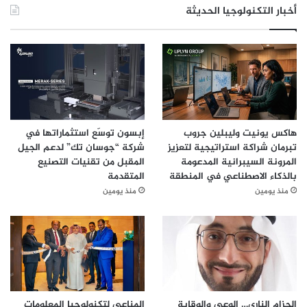
أخبار التكنولوجيا الحديثة
المساعدة الطبية عندما تعتقد أن هناك شيئًا غير طبيعي في
جسمها. كما يجب على النساء أن يكن أكثر نشاطًا عندما يتعلق
الأمر بصحتهن ورفاهية حياتهن هذا سيساعدهم وأسرهم على
المدى الطويل”.
هاكس يونيت وليبلين جروب
إبسون توسّع استثماراتها في
تبرمان شراكة استراتيجية لتعزيز
شركة “جوسان تك” لدعم الجيل
المرونة السيبرانية المدعومة
المقبل من تقنيات التصنيع
بالذكاء الاصطناعي في المنطقة
المتقدمة
منذ يومين
منذ يومين
الحزام الناري… الوعي والوقاية
المناعي لتكنولوجيا المعلومات