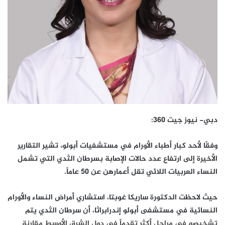
دبي- نيوز جيت 360:
وفقًا لأحد كبار أطباء الأورام في مستشفيات أبولو، تشير التقارير
الأخيرة إلى ارتفاع عدد حالات الإصابة بسرطان الثدي التي تشمل
النساء العربيات اللائي تقل أعمارهن عن 50 عاماً.
حيث لاحظت الدكتورة ساريكا غوبتا، استشاري أمراض النساء والأورام
النسائية في مستشفى أبولو إندرابراثا، أن سرطان الثدي يتم
تشخيصه في مراحل أكثر تقدماً في دول الشرق الأوسط مقارنة