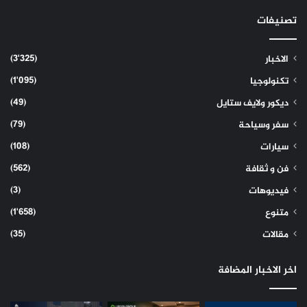
تصنيفات
(3٬325)
الاخبار
(1٬095)
تكنولوجيا
(49)
ديكور ولايف ستايل
(79)
سفر وسياحة
(108)
سيارات
(562)
فن و ثقافة
(3)
فيديوهات
(1٬658)
متنوع
(35)
مقالات
اخر الاخبار المضافة