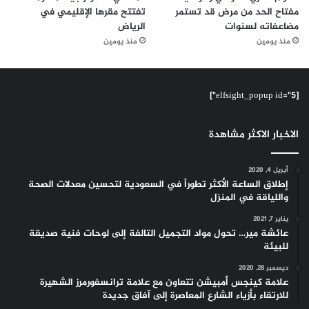
مفتاح الحد من مرض قد تستمر
تفتتح مقرها الإقليمي في
مضاعفاته لسنوات
الرياض
منذ يومين
منذ يومين
[elfsight_popup id="5"]
الاخبار الاكثر مشاهدة
أبريل 4, 2020
إطلاق الساعة الأكثر تطوراً في السعودية لتحسين معدلات الصحة
واللياقة في المنزل
يناير 7, 2021
عائشة مير… تحول مواد التجميل التالفة إلى لوحات فنية صديقة
للبيئة
ديسمبر 28, 2020
علامة كينجس أمبيشن تتعاون مع علامة ترانسفورمرز الشهيرة
للارتقاء بأزياء الشارع المعاصرة إلى آفاق جديدة