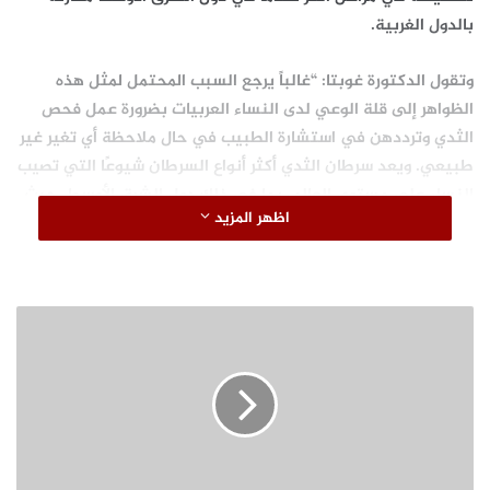
بالدول الغربية.
وتقول الدكتورة غوبتا: “غالباً يرجع السبب المحتمل لمثل هذه
الظواهر إلى قلة الوعي لدى النساء العربيات بضرورة عمل فحص
الثدي وترددهن في استشارة الطبيب في حال ملاحظة أي تغير غير
طبيعي. ويعد سرطان الثدي أكثر أنواع السرطان شيوعًا التي تصيب
النساء على مستوى العالم، بما في ذلك دول الشرق الأوسط. حيث
اظهر المزيد
يشكل ما بين (15-35)% من جميع أنواع السرطان التي يتم الإبلاغ
عنها في المنطقة العربية”.
ا
ل
د
ر
تعد هذه الأنواع من السرطانات الأنواع
ا
الرئيسية التي تصيب المرأة وهي:
م
سرطان الرحم وسرطان عنق الرحم،
ا
وسرطان المبيض، وسرطان المهبل
ا