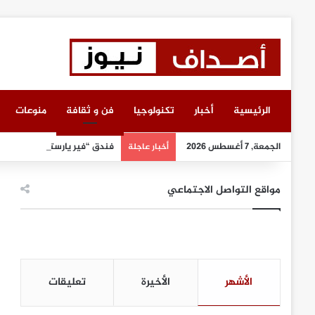
الرئيسية
أخبار
تكنولوجيا
فن و ثقافة
منوعات
الجمعة, 7 أغسطس 2026
فندق “فير يارستايتن كمبينسكي
أخبار عاجلة
مواقع التواصل الاجتماعي
الأشهر
الأخيرة
تعليقات