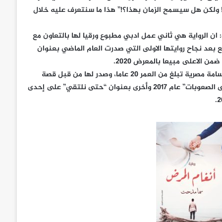
يق! ولكن هل سيسمح الزمان بهذا؟!” هذا ما سنتعرف عليه خلال
ان الرواية هي ثاني عمل ادبي مطبوع ورقيا لها بالتعاون مع
ع بعد نجاح روايتها الاولى التي صدرت العام الماضي بعنوان
ن الاعلى مبيعا بالمعرض 2020.
«سما مدحت» هي كاتبة ورسامة مصرية تبلغ من العمر 20 عاما، وصدر لها من قبل قصة
قصيرة بعنوان “أنثى تتحدى الصعوبات” عام ٢٠١٧ وأخرى بعنوان “حتى نلتقي” على إحدى