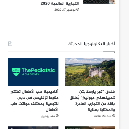
التجارية العالمية 2020
نوفمبر 17, 2020
أخبار التكنولوجيا الحديثة
فندق “فير يارستايتن
أكاديمية طب الأطفال تفتتح
كمبينسكي ميونيخ” يُطلق
مقرها الإقليمي في دبي
باقة من التجارب الغامرة
للتوعية بمختلف مجالات طب
والمختارة بعناية
الأطفال
منذ 23 ساعة
منذ يومين