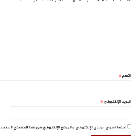
ع
ة
أ
ا
د
ل
ه
م
ت
س
ع
ل
ل
ي
م
ي
ا
ق
ن
*
الاسم
*
البريد الإلكتروني
*
احفظ اسمي، بريدي الإلكتروني، والموقع الإلكتروني في هذا المتصفح لاستخدا