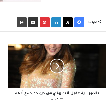
فيسبوك
‫X
لينكدإن
بينتيريست
مشاركة عبر البريد
طباعة
شاركها
ب
ا
ا
ل
ل
س
ص
ف
و
ر
ر
ا
.
ل
.
ج
آ
و
بالصور.. آية عقيل: انتظروني في ديو جديد مع أدهم
ي
ي
ة
سليمان
ل
ع
ا
ق
ي