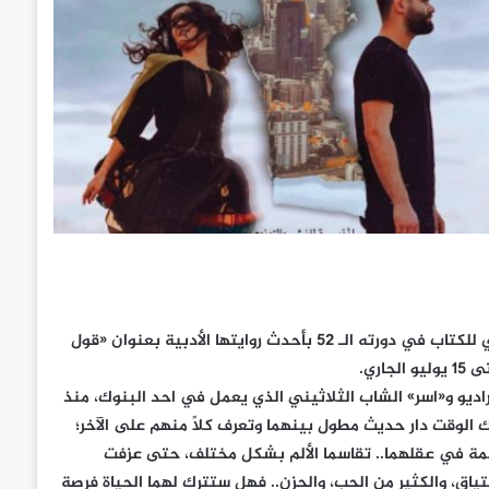
تشارك الكاتبة الشابة سما مدحت هذا العام في معرض القاهرة الدولي للكتاب في دورته الـ ٥٢ بأحدث روايتها الأدبية بعنوان «قول
ري.
راديو و«اسر» الشاب الثلاثيني الذي يعمل في احد البنوك، منذ
عنهما في المصعد لمدة ٨ ساعات، وفي ذلك الوقت دار حديث مطول بينهما وتعرف كلًا منهم على الآخر؛
صمة في عقلهما.. تقاسما الألم بشكل مختلف، حتى عزفت
تياق، والكثير من الحب، والحزن.. فهل ستترك لهما الحياة فرصة