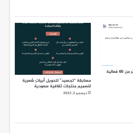
“شتاء جازان” ينطلق بأكثر من 60 فعالية
مسابقة “تجسيد” لتحويل أبياتٍ شعرية
لتصميم منتجات ثقافية سعودية
ديسمبر 3, 2023