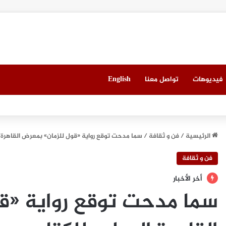
فيديوهات
تواصل معنا
English
 ميونيخ” يُطلق باقة من التجارب الغامرة والمختارة بعناية
الرئيسية
/
فن و ثقافة
/
سما مدحت توقع رواية «قول للزمان» بمعرض القاهرة 
فن و ثقافة
أخر الأخبار
سما مدحت توقع رواية «ق