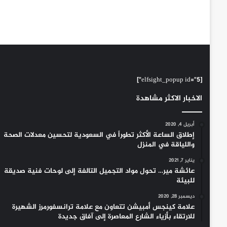
[elfsight_popup id="5"]
الاخبار الاكثر مشاهدة
أبريل 4, 2020
إطلاق الساعة الأكثر تطوراً في السعودية لتحسين معدلات الصحة
واللياقة في المنزل
يناير 7, 2021
عائشة مير… تحول مواد التجميل التالفة إلى لوحات فنية صديقة
للبيئة
ديسمبر 28, 2020
علامة كينجس أمبيشن تتعاون مع علامة ترانسفورمرز الشهيرة
للارتقاء بأزياء الشارع المعاصرة إلى آفاق جديدة