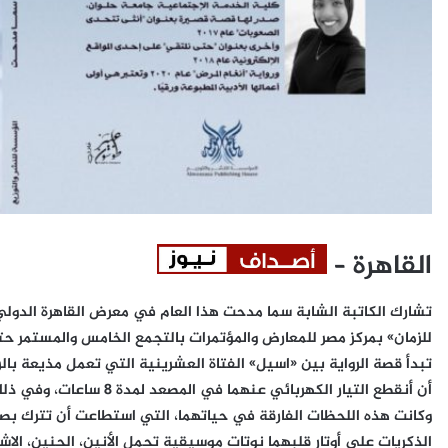
القاهرة –
للزمان» بمركز مصر للمعارض والمؤتمرات بالتجمع الخامس والمستمر حتى 15 يوليو الجا
تبدأ قصة الرواية بين «اسيل» الفتاة العشرينية التي تعمل مذيعة بال
أن أنقطع التيار الكهربائي 
وكانت هذه اللحظات الفارقة في حياتهما، التي استطاعت أن تترك ب
الذكريات على أوتار قلبهما نوتات موسيقية تحمل الأنين، الحنين، الاش