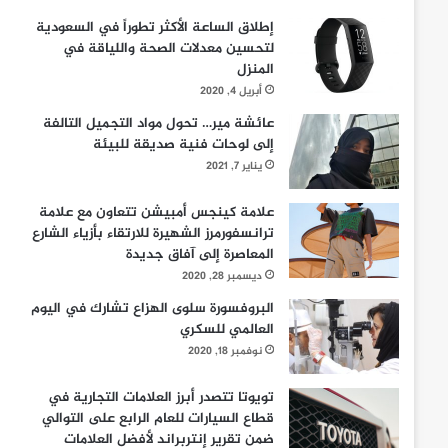
إطلاق الساعة الأكثر تطوراً في السعودية
لتحسين معدلات الصحة واللياقة في
المنزل
أبريل 4, 2020
عائشة مير… تحول مواد التجميل التالفة
إلى لوحات فنية صديقة للبيئة
يناير 7, 2021
علامة كينجس أمبيشن تتعاون مع علامة
ترانسفورمرز الشهيرة للارتقاء بأزياء الشارع
المعاصرة إلى آفاق جديدة
ديسمبر 28, 2020
البروفسورة سلوى الهزاع تشارك في اليوم
العالمي للسكري
نوفمبر 18, 2020
تويوتا تتصدر أبرز العلامات التجارية في
قطاع السيارات للعام الرابع على التوالي
ضمن تقرير إنتربراند لأفضل العلامات