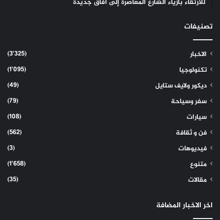
للارتقاء بأزياء الشارع المعاصرة إلى آفاق جديدة
تصنيفات
(3٬325)
الاخبار
(1٬095)
تكنولوجيا
(49)
ديكور ولايف ستايل
(79)
سفر وسياحة
(108)
سيارات
(562)
فن و ثقافة
(3)
فيديوهات
(1٬658)
متنوع
(35)
مقالات
اخر الاخبار المضافة