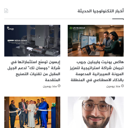
أخبار التكنولوجيا الحديثة
هاكس يونيت وليبلين جروب
إبسون توسّع استثماراتها في
تبرمان شراكة استراتيجية لتعزيز
شركة “جوسان تك” لدعم الجيل
المرونة السيبرانية المدعومة
المقبل من تقنيات التصنيع
بالذكاء الاصطناعي في المنطقة
المتقدمة
منذ يومين
منذ يومين