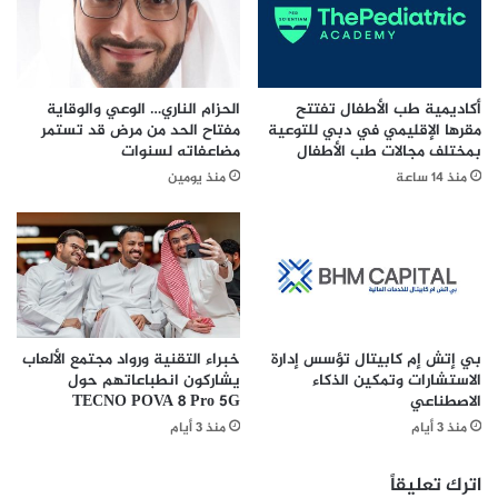
ن
ا
ي
ل
ت
ي
ح
ا
م
ت
أكاديمية طب الأطفال تفتتح
الحزام الناري… الوعي والوقاية
ل
إ
مقرها الإقليمي في دبي للتوعية
مفتاح الحد من مرض قد تستمر
أ
م
بمختلف مجالات طب الأطفال
مضاعفاته لسنوات
ق
ا
منذ 14 ساعة
منذ يومين
س
ر
ى
ة
ظ
ع
ر
ج
و
م
ف
ا
ا
ن
ل
بي إتش إم كابيتال تؤسس إدارة
خبراء التقنية ورواد مجتمع الألعاب
ق
الاستشارات وتمكين الذكاء
يشاركون انطباعاتهم حول
الاصطناعي
TECNO POVA 8 Pro 5G
ي
س
ا
ي
منذ 3 أيام
منذ 3 أيام
د
ا
ة
ح
اترك تعليقاً
ف
ة