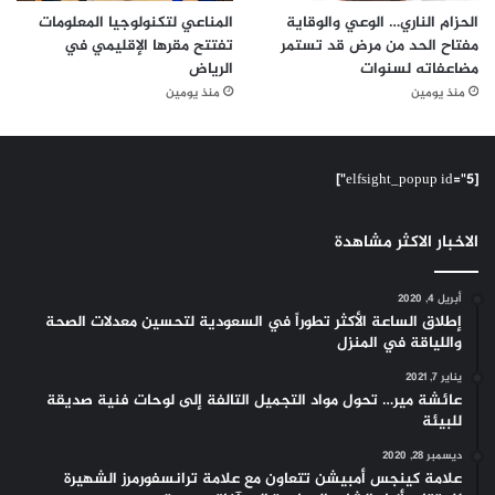
الحزام الناري… الوعي والوقاية
المناعي لتكنولوجيا المعلومات
مفتاح الحد من مرض قد تستمر
تفتتح مقرها الإقليمي في
مضاعفاته لسنوات
الرياض
منذ يومين
منذ يومين
[elfsight_popup id="5"]
الاخبار الاكثر مشاهدة
أبريل 4, 2020
إطلاق الساعة الأكثر تطوراً في السعودية لتحسين معدلات الصحة
واللياقة في المنزل
يناير 7, 2021
عائشة مير… تحول مواد التجميل التالفة إلى لوحات فنية صديقة
للبيئة
ديسمبر 28, 2020
علامة كينجس أمبيشن تتعاون مع علامة ترانسفورمرز الشهيرة