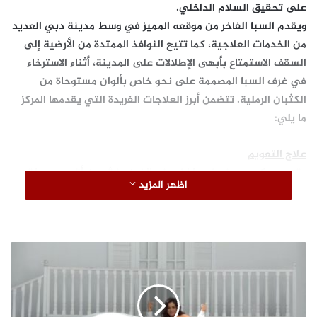
على تحقيق السلام الداخلي.
ويقدم السبا الفاخر من موقعه المميز في وسط مدينة دبي العديد
من الخدمات العلاجية، كما تتيح النوافذ الممتدة من الأرضية إلى
السقف الاستمتاع بأبهى الإطلالات على المدينة، أثناء الاسترخاء
في غرف السبا المصممة على نحو خاص بألوان مستوحاة من
الكثبان الرملية. تتضمن أبرز العلاجات الفريدة التي يقدمها المركز
ما يلي:
علاج التعويم
يقدم سيكس سينسز سبا لضيوفه الذين ينشدون أقصى درجات
اظهر المزيد
الاسترخاء، علاج التعويم الذي يساعد على التخلص من التشنجات
العضلية، في حين يطفو الجسم في حجرة التعويم ليمنح الذهن
الهدوء والسكينة. ويساعد هذا العلاج الفريد على تعزيز مخزون
المغنيسيوم بالجسم، والذي يعمل بدوره على تخفيف التشنجات
ب
العضلية، كما أنه يحافظ على التوازن الهرموني ويساعد في
ا
ل
تسكين الألم وتنشيط الدورة الدموية ويساعد على الاستمتاع بنوم
ف
عميق ومريح.
جلسة علاجية لمدة 30 دقيقة مقابل 90 درهم
ي