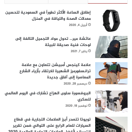
ب
يقدم سيكس سينسز سبا من موقعه في
Renaissance Downtown
ي
Hotel Dubai
مجموعة متنوعة من العلاجات المميزة والأنشطة
إطلاق الساعة الأكثر تطوراً في السعودية لتحسين
ا
الصحية لتلبية رغبات جميع الضيوف الراغبين بالاستمتاع بيوم سبا
معدلات الصحة واللياقة في المنزل
ل
مخصص مع علاج متكامل، أو تدليل أنفسهم مع علاج تجميلي
أبريل 4, 2020
م
سريع. كما يوفر مجموعة من علاجات الوجه وجلسات التدليك وغرفة
ا
ل
عائشة مير… تحول مواد التجميل التالفة إلى
ساونا وركن للعناية بالأظافر وصالة يوغا، مع إمكانية تخصيص جلسة
ي
لوحات فنية صديقة للبيئة
علاجية أو تصميم برنامج خاص يلائم احتياجاتهم الفردية.
ا
يناير 7, 2021
ل
ع
علامة كينجس أمبيشن تتعاون مع علامة
ا
ترانسفورمرز الشهيرة للارتقاء بأزياء الشارع
ل
المعاصرة إلى آفاق جديدة
م
ديسمبر 28, 2020
ي
البروفسورة سلوى الهزاع تشارك في اليوم العالمي
للسكري
نوفمبر 18, 2020
تويوتا تتصدر أبرز العلامات التجارية في قطاع
السيارات للعام الرابع على التوالي ضمن تقرير
إنتربراند لأفضل العلامات التجارية العالمية 2020