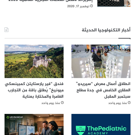
نوفمبر 17, 2020
أخبار التكنولوجيا الحديثة
انطلاق أعمال معرض “سيريدو”
فندق “فير يارستايتن كمبينسكي
العقاري الخامس في جدة مطلع
ميونيخ” يُطلق باقة من التجارب
سبتمبر المقبل
الغامرة والمختارة بعناية
منذ يوم واحد
منذ يوم واحد