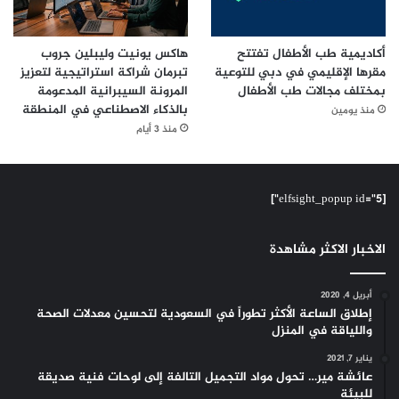
أكاديمية طب الأطفال تفتتح
هاكس يونيت وليبلين جروب
مقرها الإقليمي في دبي للتوعية
تبرمان شراكة استراتيجية لتعزيز
بمختلف مجالات طب الأطفال
المرونة السيبرانية المدعومة
بالذكاء الاصطناعي في المنطقة
منذ يومين
منذ 3 أيام
[elfsight_popup id="5"]
الاخبار الاكثر مشاهدة
أبريل 4, 2020
إطلاق الساعة الأكثر تطوراً في السعودية لتحسين معدلات الصحة
واللياقة في المنزل
يناير 7, 2021
عائشة مير… تحول مواد التجميل التالفة إلى لوحات فنية صديقة
للبيئة