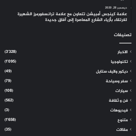
ديسمبر 28, 2020
علامة كينجس أمبيشن تتعاون مع علامة ترانسفورمرز الشهيرة
للارتقاء بأزياء الشارع المعاصرة إلى آفاق جديدة
تصنيفات
(3٬328)
الاخبار
(1٬095)
تكنولوجيا
(49)
ديكور ولايف ستايل
(79)
سفر وسياحة
(108)
سيارات
(562)
فن و ثقافة
(3)
فيديوهات
(1٬658)
متنوع
(35)
مقالات