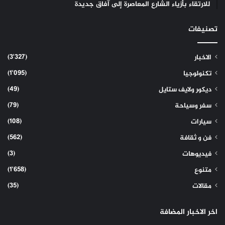
للارتقاء بأزياء الشارع المعاصرة إلى آفاق جديدة
تصنيفات
(3٬327)
الاخبار
(1٬095)
تكنولوجيا
(49)
ديكور ولايف ستايل
(79)
سفر وسياحة
(108)
سيارات
(562)
فن و ثقافة
(3)
فيديوهات
(1٬658)
متنوع
(35)
مقالات
اخر الاخبار المضافة