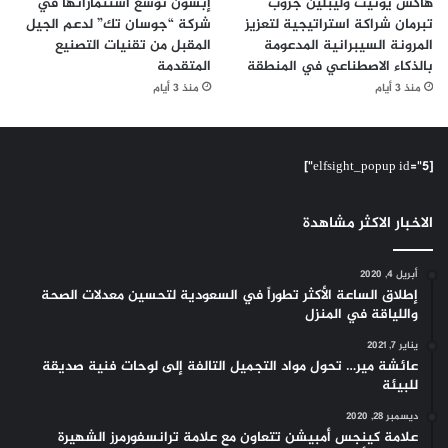
هاكس يونيت وليبلين جروب
إبسون توسّع استثماراتها في
تبرمان شراكة استراتيجية لتعزيز
شركة “جوسان تك” لدعم الجيل
المرونة السيبرانية المدعومة
المقبل من تقنيات التصنيع
بالذكاء الاصطناعي في المنطقة
المتقدمة
منذ 3 أيام
منذ 3 أيام
[elfsight_popup id="5"]
الاخبار الاكثر مشاهدة
أبريل 4, 2020
إطلاق الساعة الأكثر تطوراً في السعودية لتحسين معدلات الصحة
واللياقة في المنزل
يناير 7, 2021
عائشة مير… تحول مواد التجميل التالفة إلى لوحات فنية صديقة
للبيئة
ديسمبر 28, 2020
علامة كينجس أمبيشن تتعاون مع علامة ترانسفورمرز الشهيرة