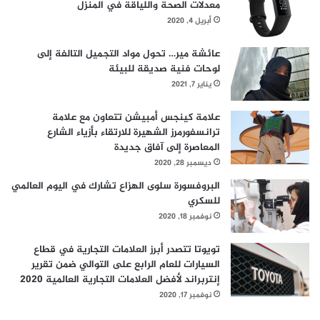
معدلات الصحة واللياقة في المنزل
فريق خبرائنا جزءاً لا يتجزأ من عملية التصميم لتوفير موقع
أبريل 4, 2020
الكتروني سهل الاستخدام مع أدوات توجيهية وخدمات خاصة مثل
خدمة القياس المجانية.
تتطلع سيدار إلى دمج قوة المنصات
عائشة مير… تحول مواد التجميل التالفة إلى
الرقمية في مساحات البيع بالتجزئة مستقبلاً، وفي هذا الإطار علّق
لوحات فنية صديقة للبيئة
سيلو قائلاً: “
ستشهد منصّتنا الإلكترونية تطوراً ملحوظاً خلال سنة
يناير 7, 2021
2020، وربمّا الإمكانات الأكثر تشويقاً في مجال التكنولوجيا الرقمية
علامة كينجس أمبيشن تتعاون مع علامة
هي أنّها تعمل على تطوير قدرة فريق العمل على تقديم خدمة
ترانسفورمرز الشهيرة للارتقاء بأزياء الشارع
متميزة للعملاء على نطاق واسع من خلال العروض الرقمية. كما
المعاصرة إلى آفاق جديدة
نهدف إلى الوصول إلى أكبر عدد من العملاء على الإنترنت، وتجاوز
ديسمبر 28, 2020
القيود المادية لمساح
ات
البيع بالتجزئة وتقديم منتجات إضافية
البروفسورة سلوى الهزاع تشارك في اليوم العالمي
بفعالية تتجاوز ما يمكننا وضعه على شاشات العرض، إلى جانب
للسكري
زيادة عدد نقاط البيع وفرصة زيادة مبيعاتنا.”
نوفمبر 18, 2020
تويوتا تتصدر أبرز العلامات التجارية في قطاع
السيارات للعام الرابع على التوالي ضمن تقرير
إنتربراند لأفضل العلامات التجارية العالمية 2020
نوفمبر 17, 2020