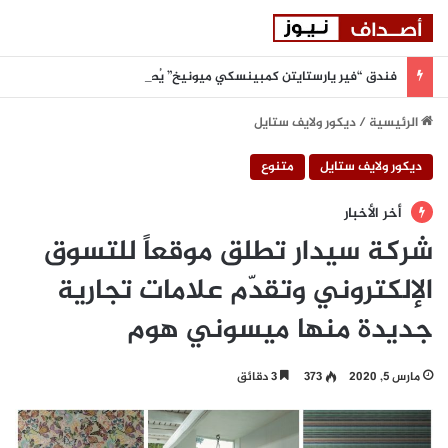
فندق “فير يارستايتن كمبينسكي ميونيخ” يُطلق باقة من التجارب الغامرة والمختارة بعناية
الرئيسية
/
ديكور ولايف ستايل
ديكور ولايف ستايل
متنوع
أخر الأخبار
شركة سيدار تطلق موقعاً للتسوق
الإلكتروني وتقدّم علامات تجارية
جديدة منها ميسوني هوم
مارس 5, 2020
373
3 دقائق