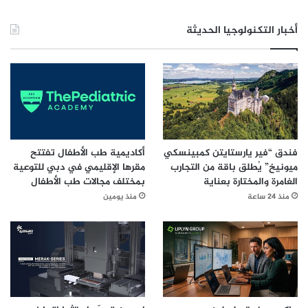
أخبار التكنولوجيا الحديثة
فندق “فير يارستايتن كمبينسكي
أكاديمية طب الأطفال تفتتح
ميونيخ” يُطلق باقة من التجارب
مقرها الإقليمي في دبي للتوعية
الغامرة والمختارة بعناية
بمختلف مجالات طب الأطفال
منذ 24 ساعة
منذ يومين
#سيدار العالمية