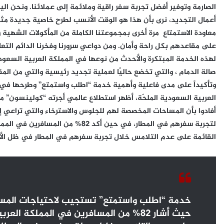
الصارمة وتوفير أفضل تجربة سفر راقية وملائمة إلى عملائنا. ونحن اليو
أعمال التجديد، نرى بأن هذا هو الوقت الأنسب لطرح خاصية جديدة مث
معاودة الاستمتاع مرة أخرى بمجموعتنا الكاملة من المأكولات الشهية
على مقاعدهم بكل راحة وأمان. ومن دواعي سرورنا وفخرنا الدائم الت
لهذه الخدمة المبتكرة والأحدث من نوعها في المملكة العربية السعو
صالة الدمام ، والتي تخضع حاليًا لعملية تجديد رئيسية والتي من المق
وتأكيداً على مدى فاعلية وأهمية خدمة “اطلب واستمتع” وطرحها في 
أفادوا بأن المساحات المخصصة لهم للجلوس والاسترخاء والتي تراعي إ
لتجربة سفرهم في المطار، في حين أكد
القائمة على عدم التلامس خلال تجربة سفرهم في المطار في ظل الأوض
خدمة “اطلب واستمتع” تستجيب لاحتياجات المسا
حيث أشار 82% من المسافرين في المملكة 