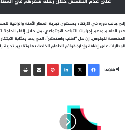
على عدم التلامس خلال رحلة سفرهم في المطار
إلى جانب دوره في الارتقاء بمستوى تجربة المطار الآمنة والراقية للم
هدر الطعام ودعم إجراءات التباعد الاجتماعي، من خلال إلغاء الحاجة
المخصصة للجلوس. إن حل “اطلب واستمتع”، الذي يعد بمثابة الابتكار 
المطارات على إضافة وإدارة قوائم الطعام الخاصة بها وتقديم تجربة را
فيسبوك
‫X
لينكدإن
بينتيريست
مشاركة عبر البريد
طباعة
شاركها
ت
أ
ي
ح
ك
د
ت
ث
و
ا
ك
ل