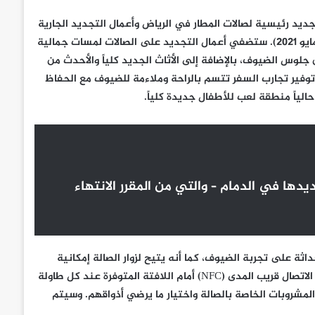
تجديد رئيسية لصالات المطار في الرياض وأعمال التجديد الجارية
في الدمام (والتي من المقرر أن تفتح أبوابها في وقت لاحق من شهر مايو 2021). ستضفي أعمال التجديد على الصالات لمسات جمالية
جلوس الضيوف، بالإضافة إلى الأثاث الجديد كلياً والأحدث من
55 متراً مربعاً ، وهو ما يضمن توفير تجارب السفر تتسم بالراحة وملاءمة للضيوف مع الحفاظ
ياً منطقة لعب للأطفال جديدة كلياً.
دها في الدمام – والتي من المقرر الانتهاء
ة على تجربة الضيوف، كما أنه يتيح لزوار الصالة إمكانية
إجراء مسح ضوئي لرمز الاستجابة السريع أو تمرير أي جهاز مزود بتقنية الاتصال قريب المدى (NFC) أمام اللافتة المتوفرة عند كل طاولة
مشروبات الخاصة بالصالة واختيار ما يرضي أذواقهم. وسيتم