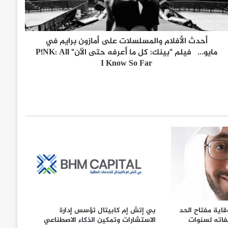
أحدث الأفلام والمسلسلات على أمازون برايم في
مايو... فيلم "بينك: كل ما أعرفه حتى الآن" P!NK: All
I Know So Far
قاية مفتاح الحد
بي إتش إم كابيتال تؤسس إدارة
اته لسنوات
الاستشارات وتمكين الذكاء الاصطناعي