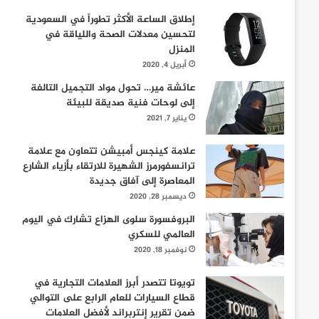
إطلاق الساعة الأكثر تطوراً في السعودية
لتحسين معدلات الصحة واللياقة في
المنزل
أبريل 4, 2020
عائشة مير… تحول مواد التجميل التالفة
إلى لوحات فنية صديقة للبيئة
يناير 7, 2021
علامة كينجس أمبيشن تتعاون مع علامة
ترانسفورمرز الشهيرة للارتقاء بأزياء الشارع
المعاصرة إلى آفاق جديدة
ديسمبر 28, 2020
البروفسورة سلوى الهزاع تشارك في اليوم
العالمي للسكري
نوفمبر 18, 2020
تويوتا تتصدر أبرز العلامات التجارية في
قطاع السيارات للعام الرابع على التوالي
ضمن تقرير إنتربراند لأفضل العلامات