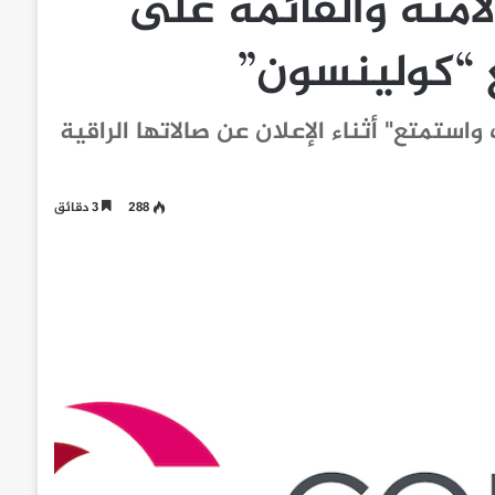
آمنة والقائمة على
 “كولينسون”
واستمتع" أثناء الإعلان عن صالاتها الراقية
288
3 دقائق