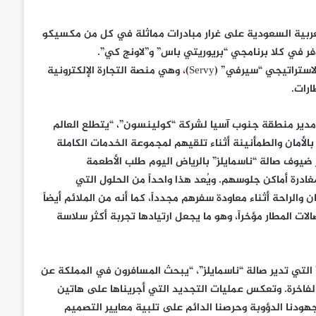
عربية السعودية على غرار مبادرات مماثلة في كل من مكسيكو
فر في كلا برنامجي “بريوريتي باس” و”لاونج كي”.
اتيجي “سيرفي” (Servy)
،
وهي منصة التجارة الإلكترونية
رات.
ا ومدير منطقة جنوب آسيا لشركة
“
كولينسون”
، “يتطلع العالم
الأمان والطمأنينة أثناء تلقيهم لمجموعة الخدمات الكاملة
يوف صالة “ناسمايلز” بالرياض اليوم طلب الأطعمة
درة أماكن جلوسهم. ويُعد هذا واحداً من الحلول التي
الراحة أثناء معاودة سفرهم مجدداً، كما أنه من الملائم أيضاً
ت المطار مؤخراً، وهو ما يجعل ارتيادها تجربة أكثر سلاسة
التي تدير صالة “
ناسمايلز”
، “يبحث المسافرون في المملكة عن
الفاخرة. وتعكس عمليات التجديد التي أجريناها على هاتين
هودنا الدؤوبة وحرصنا الدائم على تلبية معايير التصميم