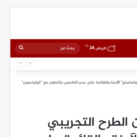
℃
34
بحث
الرياض
عن
ي المنطقة
واستمتع” الآمنة والقائمة على عدم التلامس بالتعاون مع “كولينسون”
 الطرح التجريبي