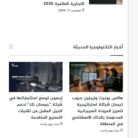
التجارية العالمية 2020
نوفمبر 17, 2020
أخبار التكنولوجيا الحديثة
هاكس يونيت وليبلين جروب
إبسون توسّع استثماراتها في
تبرمان شراكة استراتيجية
شركة “جوسان تك” لدعم
لتعزيز المرونة السيبرانية
الجيل المقبل من تقنيات
المدعومة بالذكاء الاصطناعي
التصنيع المتقدمة
في المنطقة
منذ يوم واحد
منذ يوم واحد