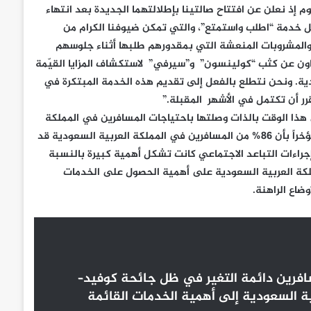
م إذ نعلن عن افتتاح صالتينا بإطلالتهما الجديدة بعد انتهاء
ل خدمة “اطلب واستمتع”، والتي تمكن ضيوفنا الكرام من
 والمشروبات المنعشة التي بمقدورهم طلبها أثناء جلوسهم
عاون عن كثب “كولينسون” و”سيرفي” لاستكشاف المزايا القيّمة
دية. ونحن نتطلع بالفعل إلى تقديم هذه الخدمة المبتكرة في
رر أن تكتمل في الأشهر المقبلة.”
هذا الوقت بالذات وصلتها باحتياجات المسافرين في المملكة
العربية السعودية الملحّة، أظهر استطلاع عالمي أجرته “كولينسون” مؤخراً بأن 86% من المسافرين في المملكة العربية السعودية قد
جراءات التباعد الاجتماعي كانت تشكل أهمية كبيرة بالنسبة
 82% من المسافرين في المملكة العربية السعودية على أهمية الحصول على الخدمات
اع الراهنة.
فرين دائمة التغير في ظل جائحة كوفيد–
العربية السعودية إلى أهمية الخدمات القائمة