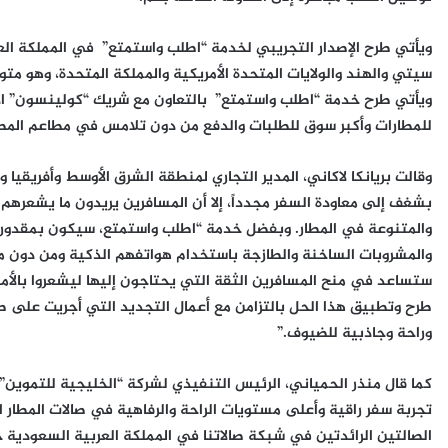
ويأتي طرح الإصدار التجريبي لخدمة “اطلب واستمتع” في المملكة ال
سيتي والهند والولايات المتحدة الأمريكية والمملكة المتحدة، وهو متو
ويأتي طرح خدمة “اطلب واستمتع” بالتعاون مع شريك “كولينسون” الاستر
للمطارات وأكبر سوق للطلبات والدفع من دون تلامس في مطاعم المطا
وقالت
بريانكا لاكاني، المدير التجاري لمنطقة الشرق الأوسط وأفريقي
بشغف إلى معاودة السفر مجدداً، إلا أن المسافرين يريدون ما يشعرهم ب
والمتنوعة في المطار. وبفضل خدمة “اطلب واستمتع، سيكون بمقدور ض
والمشروبات الساخنة والطازجة باستخدام هواتفهم الذكية ومن دون مغا
ستساعد في منح المسافرين الثقة التي يحتاجون إليها ليشعروا بالأمان و
طرح وتطبيق هذا الحل بالتزامن مع أعمال التجديد التي أجريت على صالا
وراحة وجاذبية للضيوف.”
كما قال
منذر الحمياني، الرئيس التنفيذي لشركة “
الخليجية للتموين”
تجربة سفر راقية وأعلى مستويات الراحة والرفاهية في صالات المطار 
الصالتين الرائدتين في شبكة صالاتنا في المملكة العربية السعودية ج