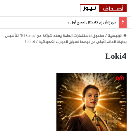
بي إتش إم كابيتال تصبح أول مؤسسة مالية في دولة الإمارات تنضم إلى بورصة أستانا الدولية
الرئيسية
/
صندوق الاستثمارات العامة يعقد شراكة مع "E1 Series" لتأسيس
بطولة العالم الأولى من نوعها لسباق القوارب الكهربائية
/
Loki4
Loki4