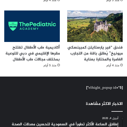
منذ 3 أيام
منذ 4 أيام
فندق “فير يارستايتن كمبينسكي
أكاديمية طب الأطفال تفتتح
ميونيخ” يُطلق باقة من التجارب
مقرها الإقليمي في دبي للتوعية
الغامرة والمختارة بعناية
بمختلف مجالات طب الأطفال
منذ 4 أيام
منذ 5 أيام
[elfsight_popup id="5"]
الاخبار الاكثر مشاهدة
أبريل 4, 2020
إطلاق الساعة الأكثر تطوراً في السعودية لتحسين معدلات الصحة