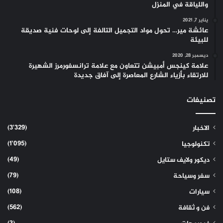
واللياقة في المنزل
يناير 7, 2021
عائشة مير… تحول مواد التجميل التالفة إلى لوحات فنية صديقة
للبيئة
ديسمبر 28, 2020
علامة كينجس أمبيشن تتعاون مع علامة ترانسفورمرز الشهيرة
للارتقاء بأزياء الشارع المعاصرة إلى آفاق جديدة
تصنيفات
(3٬329)
الاخبار
(1٬095)
تكنولوجيا
(49)
ديكور ولايف ستايل
(79)
سفر وسياحة
(108)
سيارات
(562)
فن و ثقافة