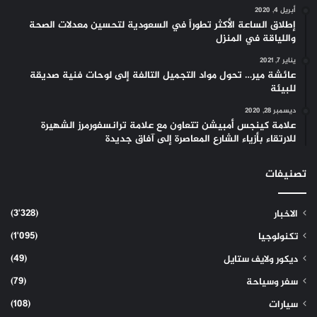
أبريل 4, 2020
إطلاق الساعة الأكثر تطوراً في السعودية لتحسين معدلات الصحة
واللياقة في المنزل
يناير 7, 2021
عائشة مير… تحول مواد التجميل التالفة إلى لوحات فنية صديقة
للبيئة
ديسمبر 28, 2020
علامة كينجس أمبيشن تتعاون مع علامة ترانسفورمرز الشهيرة
للارتقاء بأزياء الشارع المعاصرة إلى آفاق جديدة
تصنيفات
(3٬328)
الاخبار
(1٬095)
تكنولوجيا
(49)
ديكور ولايف ستايل
(79)
سفر وسياحة
(108)
سيارات