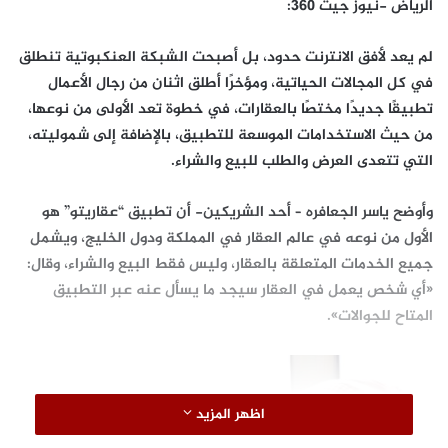
الرياض -نيوز جيت 360:
لم يعد لأفق الانترنت حدود، بل أصبحت الشبكة العنكبوتية تنطلق
في كل المجالات الحياتية، ومؤخرًا أطلق اثنان من رجال الأعمال
تطبيقًا جديدًا مختصًا بالعقارات، في خطوة تعد الأولى من نوعها،
من حيث الاستخدامات الموسعة للتطبيق، بالإضافة إلى شموليته،
التي تتعدى العرض والطلب للبيع والشراء.
وأوضح ياسر الجعافره – أحد الشريكين- أن تطبيق “عقاريتو” هو
الأول من نوعه في عالم العقار في المملكة ودول الخليج، ويشمل
جميع الخدمات المتعلقة بالعقار، وليس فقط البيع والشراء، وقال:
«أي شخص يعمل في العقار سيجد ما يسأل عنه عبر التطبيق
المتاح للجوالات».
اظهر المزيد