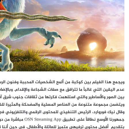
ويجمع هذا الفيلم بين كوكبة من ألمع الشخصيات المحببة وفنون الرس
عدم اليقين التي غالباً ما تترافق مع صفات الشجاعة والإقدام. وبال
بين الصور والأساطير والتي استلهمت فكرتها من ثقافات جنوب شرق آس
ويتضمن مجموعة متنوعة من العناصر المسلية والمضحكة والمثيرة لل
وقال
نيك فوروارد، الرئيس التنفيذي للمحتوى الرقمي والتلفزيوني ف
جمهورنا الأوسع نطاقاً ع
بتقديم أفضل محتوى ترفيهي متميز للعائلة والأطفال، في حين أننا ن