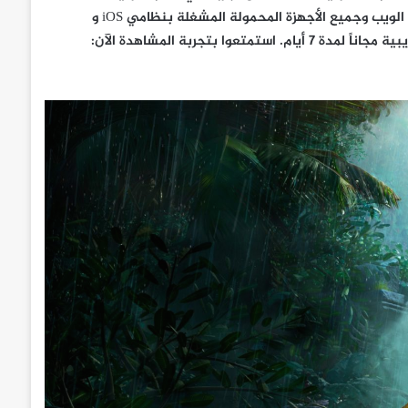
بإمكان الجميع الوصول إلى تطبيق OSN للمشاهدة أونلاين عبر مواقع الويب وجميع الأجهزة المحمولة المشغلة بنظامي iOS و
Android. تبلغ تكلفة الخدمة 9.5 دولار أمريكي شهرياً وتشمل فترة تجريبية مجاناً لمدة 7 أيام. استمتعوا بتجربة المشاهدة الآن: