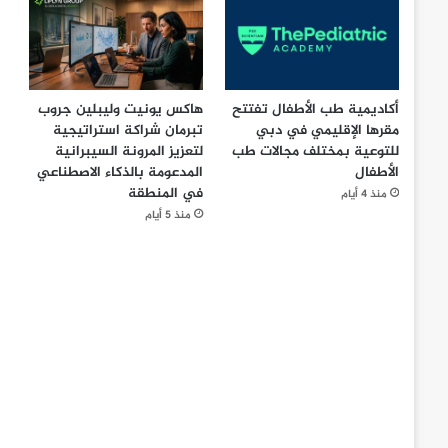
أكاديمية طب الأطفال تفتتح
هاكس يونيت وليبلين جروب
مقرها الإقليمي في دبي
تبرمان شراكة استراتيجية
للتوعية بمختلف مجالات طب
لتعزيز المرونة السيبرانية
الأطفال
المدعومة بالذكاء الاصطناعي
في المنطقة
منذ 4 أيام
منذ 5 أيام