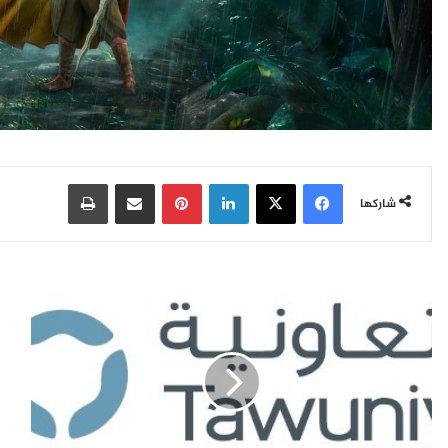
فيسبوك
‫X
لينكدإن
بينتيريست
مشاركة عبر البريد
طباعة
شاركها
ب
3
ا
ن
ل
ص
ت
ا
ع
ئ
ا
ح
و
ق