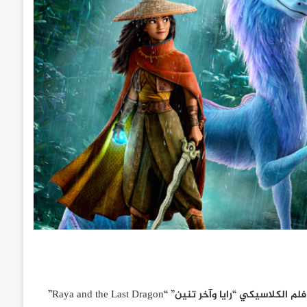
استعدوا للحدث الأكثر ترقباً وانتظاراً الذي سيحبس الأنفاس، سيأتيكم فلم الكلاسيكي “رايا وآخر تنين” “Raya and the Last Dragon”