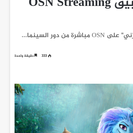
بالأحداث المثيرة على تطبيق OSN Streaming
ترقبوا بث فيلم "رايا وآخر تنين" الجديد من "ديزني" على OSN مباشرة من دور السينما...
333
دقيقة واحدة