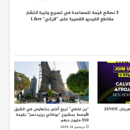
ّ
3 نصائح قيّمة للمساعدة في تسريع وتيرة انتشار
مقاطع الفيديو القصيرة على "لايكي" Likee
Visit Qatar تعلن عودة مهرجان 25N51E
“بن غاطي” تبيع أغلى بنتهاوس في الشرق
الأوسط بمشروع “بوغاتي ريزيدنسز” بقيمة
550 مليون درهم
ديسمبر 14, 2025