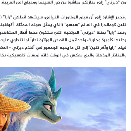
من “ديزني” إلى منازلكم مباشرة من دور السينما ومدبلج الى العربية، على تطبيق Ap
وتجدر الإشارة إلى أن فيلم المغامرات الخيالي، سيشهد انطلاق “رايا”
تنين كوماندرا في العالم “سيسو” (الذي يمثل صوته الممثلة أكوافينا)،
وتعد “رايا” بطلة “ديزني” المرتقبة التي ستكون محط أنظار المشا
رحلتها كأميرة محاربة، واحدة من القصص المؤثرة نظراً لما تنطوي علي
فيلم “رايا وآخر تنين”إلى كل ما يحبه الجمهور في أفلام ديزني – المغ
والمناظر المذهلة والذي يعكس في الوقت ذاته لمسات كلاسيكية بقا