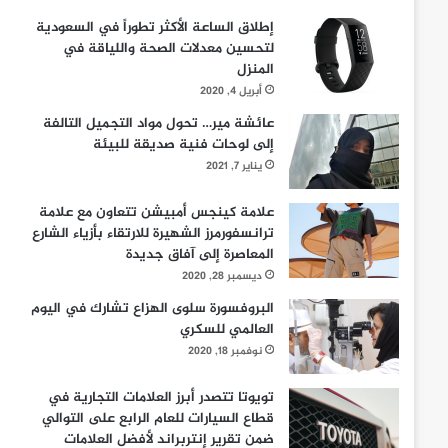
إطلاق الساعة الأكثر تطوراً في السعودية
لتحسين معدلات الصحة واللياقة في
المنزل
أبريل 4, 2020
عائشة مير… تحول مواد التجميل التالفة
إلى لوحات فنية صديقة للبيئة
يناير 7, 2021
علامة كينجس أمبيشن تتعاون مع علامة
ترانسفورمرز الشهيرة للارتقاء بأزياء الشارع
المعاصرة إلى آفاق جديدة
ديسمبر 28, 2020
البروفسورة سلوى الهزاع تشارك في اليوم
العالمي للسكري
نوفمبر 18, 2020
تويوتا تتصدر أبرز العلامات التجارية في
قطاع السيارات للعام الرابع على التوالي
ضمن تقرير إنتربراند لأفضل العلامات