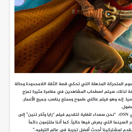
وم المتحركة المذهلة التي تحكي قصة الثقة اللامحدودة وحالة
إضافة لذلك، سيتم اصطحاب المشاهدين في مغامرة مثيرة تمزج
يا. إنه وهو فيلم عائلي طموح وممتع يناسب جميع الأعمار،
فضول.
ي
OSN
، “نحن سعداء للغاية لتقديم فيلم “رايا وآخر تنين” إلى
لى تطبيق OSN Streaming App مباشرة من دور السينما التي يعرض فيها حالياً. كما أننا ملتزمون دائماً
قدم لمشتركينا أحدث أفضل تجربة في عالم الترفيه.”