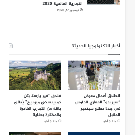
التجارية العالمية 2020
نوفمبر 17, 2020
أخبار التكنولوجيا الحديثة
انطلاق أعمال معرض
فندق “فير يارستايتن
“سيريدو” العقاري الخامس
كمبينسكي ميونيخ” يُطلق
في جدة مطلع سبتمبر
باقة من التجارب الغامرة
المقبل
والمختارة بعناية
منذ 3 أيام
منذ 3 أيام