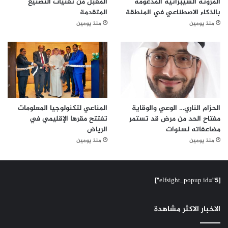
المرونة السيبرانية المدعومة
المقبل من تقنيات التصنيع
بالذكاء الاصطناعي في المنطقة
المتقدمة
منذ يومين
منذ يومين
الحزام الناري… الوعي والوقاية
المناعي لتكنولوجيا المعلومات
مفتاح الحد من مرض قد تستمر
تفتتح مقرها الإقليمي في
مضاعفاته لسنوات
الرياض
منذ يومين
منذ يومين
[elfsight_popup id="5"]
الاخبار الاكثر مشاهدة