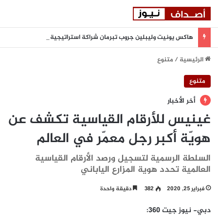
هاكس يونيت وليبلين جروب تبرمان شراكة استراتيجية لتعزيز المرونة السيبرانية المدعومة بالذكاء الاصطناعي في المنطقة
الرئيسية
/
متنوع
متنوع
أخر الأخبار
غينيس للأرقام القياسية تكشف عن
هويّة أكبر رجل معمّر في العالم
السلطة الرسمية لتسجيل ورصد الأرقام القياسية
العالمية تحدد هوية المزارع الياباني
فبراير 25, 2020
382
دقيقة واحدة
دبي- نيوز جيت 360: