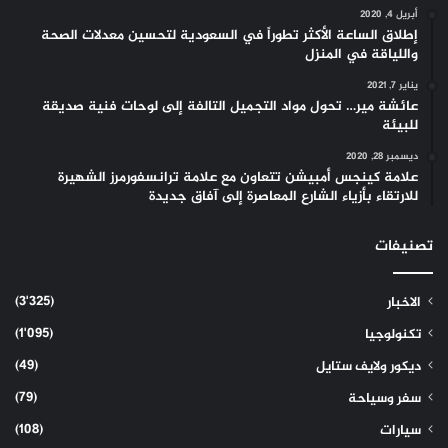
أبريل 4, 2020
إطلاق الساعة الأكثر تطوراً في السعودية لتحسين معدلات الصحة
واللياقة في المنزل
يناير 7, 2021
عائشة مير… تحول مواد التجميل التالفة إلى لوحات فنية صديقة
للبيئة
ديسمبر 28, 2020
علامة كينجس أمبيشن تتعاون مع علامة ترانسفورمرز الشهيرة
للارتقاء بأزياء الشارع المعاصرة إلى آفاق جديدة
تصنيفات
(3٬325)
الاخبار
(1٬095)
تكنولوجيا
(49)
ديكور ولايف ستايل
(79)
سفر وسياحة
(108)
سيارات