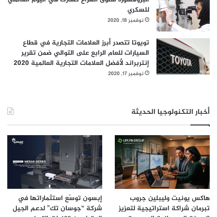
للسكري
نوفمبر 18, 2020
تويوتا تتصدر أبرز العلامات التجارية في قطاع
السيارات للعام الرابع على التوالي ضمن تقرير
إنتربراند لأفضل العلامات التجارية العالمية 2020
نوفمبر 17, 2020
أخبار التكنولوجيا الحديثة
هاكس يونيت وليبلين جروب
إبسون توسّع استثماراتها في
تبرمان شراكة استراتيجية لتعزيز
شركة “جوسان تك” لدعم الجيل