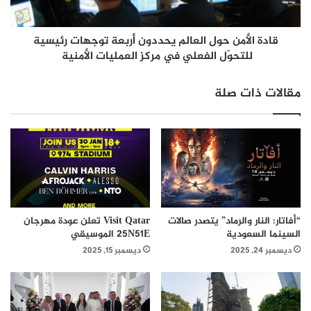
م
م
ت
ن
ج
قادة الأمن حول العالم يحددون أربعة توجهات رئيسية
ح
ر
و
للتحوّل الفعلي في مركز العمليات الأمنية
إ
ل
ل
ا
مقالات ذات صلة
ك
ل
أزهار ملؤها القيم لمريم البلوشي
ت
ع
ر
ا
و
ل
الحب والسعادة
ن
م
ي
ي
معاً مجتمع واحد
ل
ح
ل
د
م
د
العائلة والاهتمام
“أفاتار: النار والرماد” يتصدر صالات
Visit Qatar تعلن عودة مهرجان
ش
و
السينما السعودية
25N51E الموسيقي
ا
ن
ديسمبر 24, 2025
ديسمبر 15, 2025
الاتزان والتناغم
ر
أ
ي
ر
ع
ب
الطيبة والعطاء
ا
ع