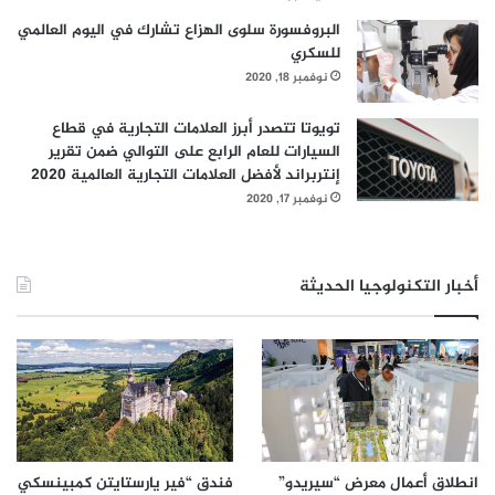
البروفسورة سلوى الهزاع تشارك في اليوم العالمي
للسكري
نوفمبر 18, 2020
تويوتا تتصدر أبرز العلامات التجارية في قطاع
السيارات للعام الرابع على التوالي ضمن تقرير
إنتربراند لأفضل العلامات التجارية العالمية 2020
نوفمبر 17, 2020
كيف انطلقت مبادرة التعاون مع دار فان كليف أند آربلز؟
تعود علاقتي مع الدار إلى العام 2019 من خلال المكتب الثقافي
أخبار التكنولوجيا الحديثة
لسمو الشيخة منال بنت محمد بن راشد آل مكتوم. كنت قد شاركتُ
في أحد حوارات ليكول في دبي عن الرابط بين “الخط العربي
وتصميم المجوهرات” مما ألهمنا إلى التعاون أكثر والعمل على هذا
المشروع المبني على فلسفة عميقة ألا وهي “أزهار ملؤها القيم”.
انطلاق أعمال معرض “سيريدو”
فندق “فير يارستايتن كمبينسكي