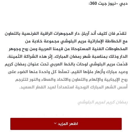
دبي -نيوز جيت 360:
تقدّم فان كليف أند آربلز، دار المجوهرات الراقية الفرنسية بالتعاون
مع الخطاطة الإماراتية مريم البلوشي مجموعة خلابة من
المخطوطات الفنية المستوحاة من قيمنا العربية ومن روح وجوهر
الدار وذلك بمناسبة شهر رمضان المبارك. إثر هذه الشراكة الثمينة،
قدّمت مريم البلوشي لوحات بالخط العربي تحت عنوان رمضان كريم
وعيد مبارك وأزهار ملؤها القيم، تسلّط كل واحدة منها الضوء على
روح الإيجابية والإلهام والتعاون والاتحاد والعطاء والنور لتترجم
أسس الشهر المبارك الروحية استعداداً لعيد الفطر السعيد.
رمضان كريم لمريم البلوشي
من جهتها، تستعين دار فان كليف أند آربلز بالأزهار وروح الإيجابية
اظهر المزيد
في العديد من إبداعاتها. ويتشارك العمل الفني القيم