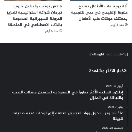
أكاديمية طب الأطفال تفتتح
هاكس يونيت وليبلين جروب
مقرها الإقليمي في دبي للتوعية
تبرمان شراكة استراتيجية لتعزيز
بمختلف مجالات طب الأطفال
المرونة السيبرانية المدعومة
بالذكاء الاصطناعي في المنطقة
منذ 4 أيام
منذ 5 أيام
[elfsight_popup id="5"]
الاخبار الاكثر مشاهدة
أبريل 4, 2020
إطلاق الساعة الأكثر تطوراً في السعودية لتحسين معدلات الصحة
واللياقة في المنزل
يناير 7, 2021
عائشة مير… تحول مواد التجميل التالفة إلى لوحات فنية صديقة
للبيئة
ديسمبر 28, 2020