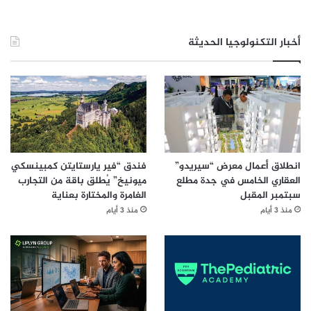
أخبار التكنولوجيا الحديثة
انطلاق أعمال معرض “سيريدو”
فندق “فير يارستايتن كمبينسكي
العقاري الخامس في جدة مطلع
ميونيخ” يُطلق باقة من التجارب
سبتمبر المقبل
الغامرة والمختارة بعناية
منذ 3 أيام
منذ 3 أيام