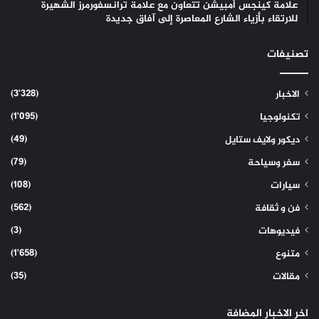
علامة كينجس أمبيشن تتعاون مع علامة ترانسفورمرز الشهيرة
للارتقاء بأزياء الشارع المعاصرة إلى آفاق جديدة
تصنيفات
(3٬328)
الاخبار
(1٬095)
تكنولوجيا
(49)
ديكور ولايف ستايل
(79)
سفر وسياحة
(108)
سيارات
(562)
فن و ثقافة
(3)
فيديوهات
(1٬658)
متنوع
(35)
مقالات
اخر الاخبار المضافة