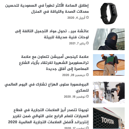
إطلاق الساعة الأكثر تطوراً في السعودية لتحسين
معدلات الصحة واللياقة في المنزل
أبريل 4, 2020
عائشة مير… تحول مواد التجميل التالفة إلى
لوحات فنية صديقة للبيئة
يناير 7, 2021
علامة كينجس أمبيشن تتعاون مع علامة
ترانسفورمرز الشهيرة للارتقاء بأزياء الشارع
المعاصرة إلى آفاق جديدة
ديسمبر 28, 2020
البروفسورة سلوى الهزاع تشارك في اليوم العالمي
للسكري
نوفمبر 18, 2020
تويوتا تتصدر أبرز العلامات التجارية في قطاع
السيارات للعام الرابع على التوالي ضمن تقرير
إنتربراند لأفضل العلامات التجارية العالمية 2020
نوفمبر 17, 2020