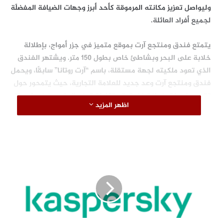
وليواصل تعزيز مكانته المرموقة كأحد أبرز وجهات الضيافة المفضلّة
لجميع أفراد العائلة.
يتمتع فندق ومنتجع آرت بموقع متميز في جزر أمواج، بإطلالة
خلابة على البحر وبشاطئ خاص بطول 150 متر. ويشتهر الفندق
الذي تعود ملكيته لجهة مستقلة، باسم “آرت روتانا” سابقًا، ويحمل
فندق ومنتجع آرت وعد جديد للعلامة التجارية، حيث يتمحور حول
تقديم خدمات ضيافة فندقية متكاملة تمنح المقيمين نمط حياة
اظهر المزيد
استثنائي. ويحرص الفندق على توفير أجواء مثالية وافرة بالراحة
وبكرم الضيافة العربية لجميع الضيوف الكرام من الأسر والمجموعات
والأفراد.
ت
ه
د
ي
د
ا
ت