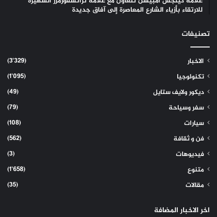
علامة كينجس أمبيشن تتعاون مع علامة ترانسفورمرز الشهيرة
للارتقاء بأزياء الشارع المعاصرة إلى آفاق جديدة
تصنيفات
(3٬329)
الاخبار
(1٬095)
تكنولوجيا
(49)
ديكور ولايف ستايل
(79)
سفر وسياحة
(108)
سيارات
(562)
فن و ثقافة
(3)
فيديوهات
(1٬658)
متنوع
(35)
مقالات
اخر الاخبار المضافة