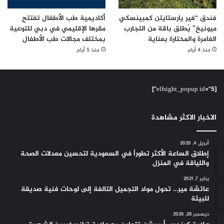
فندق “فير يارستايتن كمبينسكي
أكاديمية طب الأطفال تفتتح
ميونيخ” يُطلق باقة من التجارب
مقرها الإقليمي في دبي للتوعية
الغامرة والمختارة بعناية
بمختلف مجالات طب الأطفال
منذ 4 أيام
منذ 5 أيام
[elfsight_popup id="5"]
الاخبار الاكثر مشاهدة
أبريل 4, 2020
إطلاق الساعة الأكثر تطوراً في السعودية لتحسين معدلات الصحة
واللياقة في المنزل
يناير 7, 2021
عائشة مير… تحول مواد التجميل التالفة إلى لوحات فنية صديقة
للبيئة
ديسمبر 28, 2020