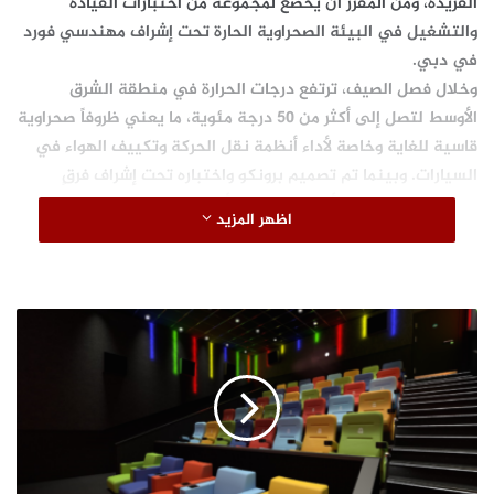
الفريدة، ومن المقرر أن يخضع لمجموعة من اختبارات القيادة
والتشغيل في البيئة الصحراوية الحارة تحت إشراف مهندسي فورد
في دبي.
وخلال فصل الصيف، ترتفع درجات الحرارة في منطقة الشرق
الأوسط لتصل إلى أكثر من 50 درجة مئوية، ما يعني ظروفاً صحراوية
قاسية للغاية وخاصة لأداء أنظمة نقل الحركة وتكييف الهواء في
السيارات. وبينما تم تصميم برونكو واختباره تحت إشراف فرقٍ
متخصصة في جميع أنحاء العالم، إلا أن الظروف المناخية الخاصة
اظهر المزيد
لمنطقة الشرق الأوسط تتسم بأهمية حيوية لتقييم نجاح
السيارات المباعة في المنطقة عموماً.
"
ڨ
و
ك
س
س
ي
ن