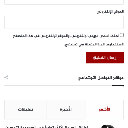
ه
ر
الموقع الإلكتروني
يّ
أ
ب
ر
احفظ اسمي، بريدي الإلكتروني، والموقع الإلكتروني في هذا المتصفح
ي
لاستخدامها المرة المقبلة في تعليقي.
ل
و
ي
و
ن
ي
مواقع التواصل الاجتماعي
و
خ
ل
ا
ل
الأشهر
الأخيرة
تعليقات
ع
ا
م
إطلاق الساعة الأكثر تطوراً في السعودية لتحسين