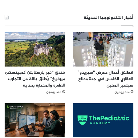
أخبار التكنولوجيا الحديثة
انطلاق أعمال معرض “سيريدو”
فندق “فير يارستايتن كمبينسكي
العقاري الخامس في جدة مطلع
ميونيخ” يُطلق باقة من التجارب
سبتمبر المقبل
الغامرة والمختارة بعناية
منذ يومين
منذ يومين