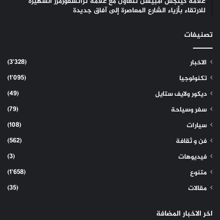
علامة كينجس أمبيشن تتعاون مع علامة ترانسفورمرز الشهيرة
للارتقاء بأزياء الشارع المعاصرة إلى آفاق جديدة
تصنيفات
(3٬328)
الاخبار
(1٬095)
تكنولوجيا
(49)
ديكور ولايف ستايل
(79)
سفر وسياحة
(108)
سيارات
(562)
فن و ثقافة
(3)
فيديوهات
(1٬658)
متنوع
(35)
مقالات
اخر الاخبار المضافة