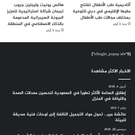
أكاديمية طب الأطفال تفتتح
هاكس يونيت وليبلين جروب
مقرها الإقليمي في دبي للتوعية
تبرمان شراكة استراتيجية لتعزيز
بمختلف مجالات طب الأطفال
المرونة السيبرانية المدعومة
بالذكاء الاصطناعي في المنطقة
منذ 3 أيام
منذ 3 أيام
[elfsight_popup id="5"]
الاخبار الاكثر مشاهدة
أبريل 4, 2020
إطلاق الساعة الأكثر تطوراً في السعودية لتحسين معدلات الصحة
واللياقة في المنزل
يناير 7, 2021
عائشة مير… تحول مواد التجميل التالفة إلى لوحات فنية صديقة
للبيئة
ديسمبر 28, 2020