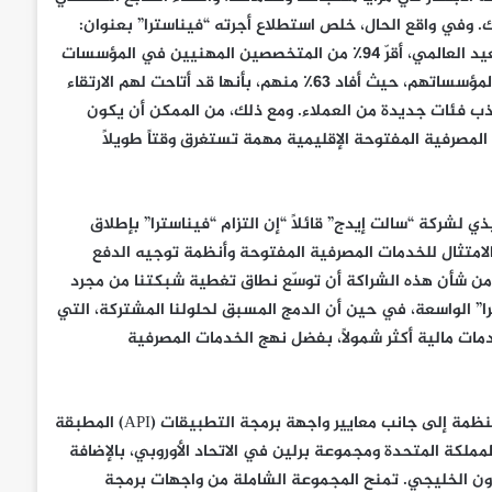
لك. وفي واقع الحال، خلص استطلاع أجرته “فيناسترا” بعنوان:
“الخدمات المالية: استطلاع آراء المجتمع المحلي 2021” بأنه، على الصعيد العالمي، أقرّ 94٪ من المتخصصين المهنيين في المؤسسات
المالية بأن الخدمات المصرفية المفتوحة تشكل أهمية كبرى بالنسبة لمؤسساتهم، حيث أفاد 63٪ منهم، بأنها قد أتاحت لهم الارتقاء
فيما أفاد 59٪ بأنها ساهمت في جذب فئات جديدة من العملاء. ومع ذلك، من الممكن أن يكون
الدفع المعدلة (PSD2) ومعايير الخدمات المصرفية المفتوحة الإقليمية مهمة تستغرق وقتاً طويلاً
يذي لشركة “سالت إيدج”
قائلاً “إن التزام “فيناسترا” بإطلاق
امتثال للخدمات المصرفية المفتوحة وأنظمة توجيه الدفع
هائيين. ومن شأن هذه الشراكة أن توسّع نطاق تغطية شبكتنا من مجرد
ا” الواسعة، في حين أن الدمج المسبق لحلولنا المشتركة، التي
مات مالية أكثر شمولاً، بفضل نهج الخدمات المصرفية
ويوفر الامتثال للخدمات المصرفية المفتوحة تغطية كاملة للأسواق المنظمة إلى جانب معايير واجهة برمجة التطبيقات (API) المطبقة
مملكة المتحدة ومجموعة برلين في الاتحاد الأوروبي، بالإضافة
عاون الخليجي. تمنح المجموعة الشاملة من واجهات برمجة