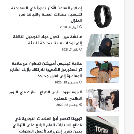
إطلاق الساعة الأكثر تطوراً في السعودية
لتحسين معدلات الصحة واللياقة في
المنزل
أبريل 4, 2020
عائشة مير… تحول مواد التجميل التالفة
إلى لوحات فنية صديقة للبيئة
يناير 7, 2021
علامة كينجس أمبيشن تتعاون مع علامة
ترانسفورمرز الشهيرة للارتقاء بأزياء الشارع
المعاصرة إلى آفاق جديدة
ديسمبر 28, 2020
البروفسورة سلوى الهزاع تشارك في اليوم
العالمي للسكري
نوفمبر 18, 2020
تويوتا تتصدر أبرز العلامات التجارية في
قطاع السيارات للعام الرابع على التوالي
ضمن تقرير إنتربراند لأفضل العلامات