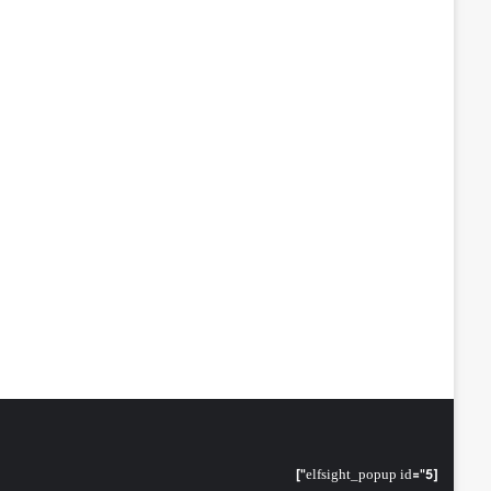
[elfsight_popup id="5"]