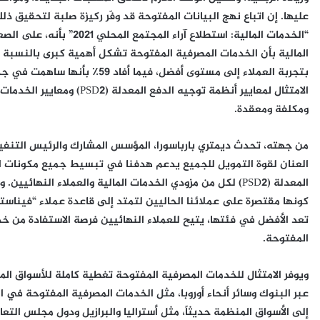
عليها. إن اتباع نهج البيانات المفتوحة قد وفّر ركيزة صلبة لتحقيق ذ
بتجربة العملاء إلى مستوى أفضل، 
الامتثال لمعايير أنظمة توجيه 
ومكلفة ومعقدة.
من جهته، تحدث
ديمتري بارباسورا، المؤسس المشارك والرئيس التنف
العنان لقوة التمويل للجميع يدعم هدفنا في تبسيط جميع مكونات ال
المعدلة (PSD2) لكل من مزودي الخدمات المالية والعملاء الن
كونها مقتصرة على عملائنا الحاليين لتمتد إلى قاعدة عملاء “فيناستر
تعد الأفضل في فئتها، يتيح للعملاء النهائيين فرصة الاستفادة من خد
المفتوحة.
عبر البنوك وسائر أنحاء أوروبا، مثل الخدمات المصرفية المفتوحة في ال
إلى الأسواق المنظمة حديثاً، مثل أستراليا والبرازيل ودول مجلس الت