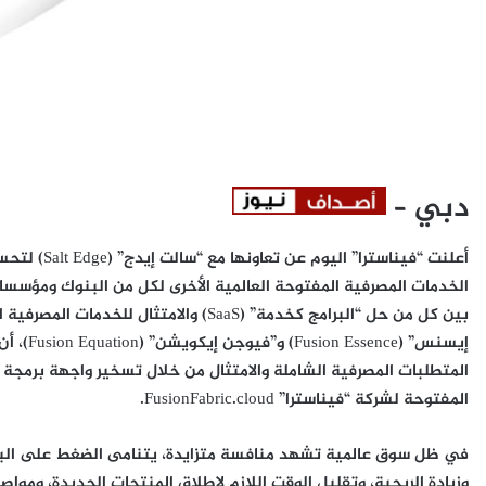
دبي
–
الخدمات المصرفية المفتوحة العالمية الأخرى لكل من البنوك ومؤسسات 
بين كل من حل “البرامج كخدمة” (SaaS) والا
إيسنس” (
المفتوحة لشركة “فيناسترا” FusionFabric.cloud.
في ظل سوق عالمية تشهد منافسة متزايدة، يتنامى الضغط على البنو
وزيادة الربحية، وتقليل الوقت اللازم لاطلاق المنتجات الجديدة، ومواص