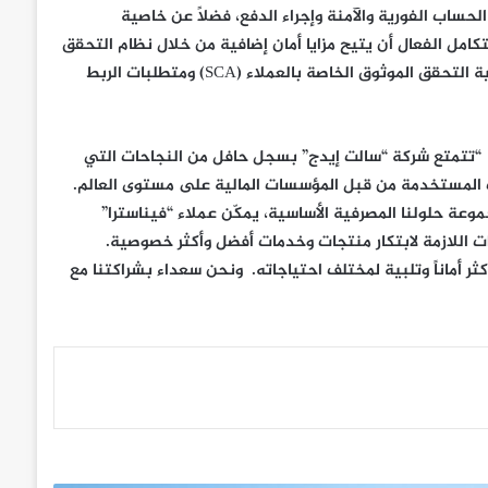
 الوصول إلى معلومات الحساب الفورية والآمنة وإجراء الدفع، فضلاً عن خاصية
تكامل الفعال أن يتيح مزايا أمان إضافية من خلال نظام التحقق
من شركات الطرف الثالث وتطبيق الهاتف المتنقل الأول للامتثال لعملية التحقق الموثوق الخاصة بالعملاء (SCA) ومتطلبات الربط
 “تتمتع شركة “سالت إيدج” بسجل حافل من النجاحات التي
 واجهات برمجة التطبيقات المستخدمة من قبل المؤسسات المالية على مستوى العالم.
وعة حلولنا المصرفية الأساسية، يمكّن عملاء “فيناسترا”
ت اللازمة لابتكار منتجات وخدمات أفضل وأكثر خصوصية.
ثر أماناً وتلبية لمختلف احتياجاته. ونحن سعداء بشراكتنا مع