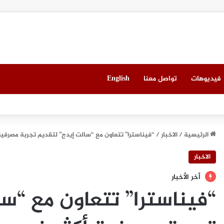
فيديوهات
تواصل معنا
English
مان شراكة استراتيجية لتعزيز المرونة السيبرانية المدعومة بالذكاء الاصطناعي ف
الرئيسية
/
الاخبار
/
“فيناسترا” تتعاون مع “سالت إيدج” لتقديم تجربة مصرفي
الاخبار
أخر الأخبار
“فيناسترا” تتعاون مع “س