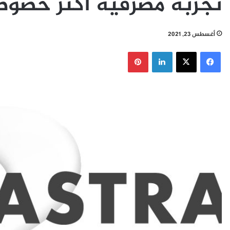
تجربة مصرفية أكثر خصوص
أغسطس 23, 2021
فيسبوك
‫X
لينكدإن
بينتيريست