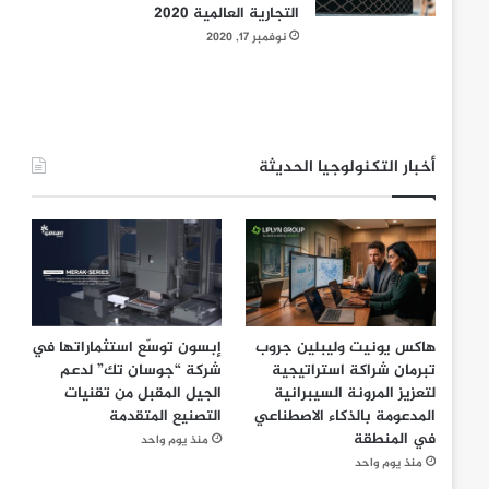
التجارية العالمية 2020
نوفمبر 17, 2020
أخبار التكنولوجيا الحديثة
هاكس يونيت وليبلين جروب
إبسون توسّع استثماراتها في
تبرمان شراكة استراتيجية
شركة “جوسان تك” لدعم
لتعزيز المرونة السيبرانية
الجيل المقبل من تقنيات
المدعومة بالذكاء الاصطناعي
التصنيع المتقدمة
في المنطقة
منذ يوم واحد
منذ يوم واحد