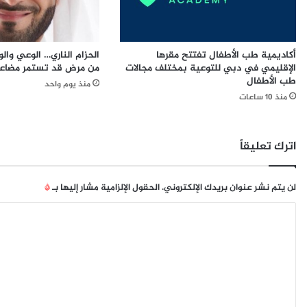
ح
ي
م
ع
ل
ل
أكاديمية طب الأطفال تفتتح مقرها
الحزام الناري… الوعي والو
ة
ن
الإقليمي في دبي للتوعية بمختلف مجالات
من مرض قد تستمر مضاعف
ت
ع
طب الأطفال
منذ يوم واحد
و
ن
منذ 10 ساعات
ع
م
و
ش
ي
ر
ة
و
اترك تعليقاً
ع
ع
ن
ت
ا
و
لن يتم نشر عنوان بريدك الإلكتروني.
الحقول الإلزامية مشار إليها بـ
*
ل
س
ا
ت
ع
ط
ة
ل
ب
و
ت
ي
ت
ق
ج
ع
ا
د
ل
ت
ي