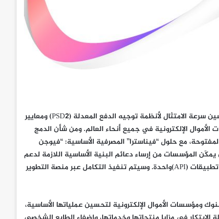
أعلنت “فيناسترا” اليوم عن تعاونها مع “سالت إيدج” (Salt Edge) لتحسين سرعة الامتثال لأنظمة توجيه الدفع المعدلة (PSD2) ومعايير
الأموال الإلكترونية في جميع أنحاء العالم. ومن شأن الدمج
متثال للخدمات المصرفية المفتوحة، مع حلول “فيناسترا” المصرفية الأساسية: “فيوجن
Fusion Essence) و”فيوجن إيكويشن” (Fusion Equation)، أن يمكّن المؤسسات من إرساء دعائم البنية الأساسية اللازمة لدعم
المتطلبات المصرفية الشاملة والامتثال من خلال تسخير واجهة برمجة تطبيقات (API)واحدة. وسيتم تنفيذ التكامل عبر منصة التطوير
ك ومؤسسات الأموال الإلكترونية لتحسين عملياتها الأساسية،
لة الابتكار في مزايا منتجاتها وخدماتها، واضفاء الطابع الشخصي