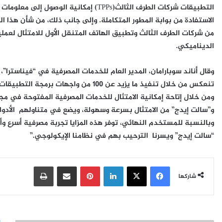
التطبيقات شركات الطرف الثالث(TPPs) إمكانية
الاستفادة من بوابة المطور المتكاملة. وإلى جانب ذلك، من شأن هذا ال
الديناميكي.
وقال
أناند سوبارامان، المدير العام للخدمات المصرفية في “فيناسترا”
،
تنعكس من خلال تنفيذ ما يزيد عن 100 من
ومن خلال إتاحة إمكانية الامتثال للخدمات المصرفية المفتوحة في مجم
و”سالت إيدج” من الامتثال بسرعة وسهولة، ويضع في متناولهم الأدوا
وبالنسبة للمستخدم النهائي، توفر هذه المزايا تجربة مصرفية أسرع وأك
“سالت إيدج” ويسرنا الترحيب بهم في نظامنا الإيكولوجي.”
فيسبوك
‫X
لينكدإن
بينتيريست
مشاركة عبر البريد
طباعة
شاركها