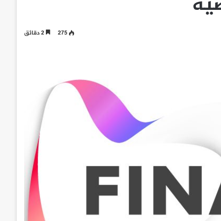
ية
275
2 دقائق