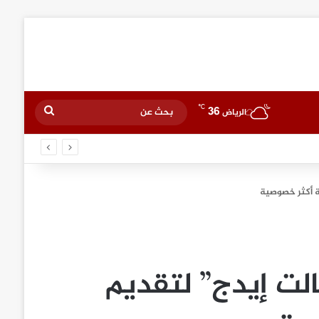
℃
36
بحث
الرياض
عن
ي المنطقة
ة أكثر خصوصية
الت إيدج” لتقديم