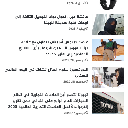
أبريل 4, 2020
حاجة موظفيهم إلى استخدام بروتوكول الاتصال بسطح المكتب
RDP:
عائشة مير… تحول مواد التجميل التالفة إلى
لوحات فنية صديقة للبيئة
تجنّب استخدام بروتوكول الاتصال بسطح المكتب إلا من خلال
يناير 7, 2021
شبكة VPN مؤسسية.
علامة كينجس أمبيشن تتعاون مع علامة
تمكين استخدام المصادقة على مستوى الشبكة NLA عند
ترانسفورمرز الشهيرة للارتقاء بأزياء الشارع
الاتصال عن بعد.
المعاصرة إلى آفاق جديدة
تمكين
المصادقة متعددة العوامل
، ما أمكن.
ديسمبر 28, 2020
استخدام حلّ أمني مؤسسي مدعوم بحماية من التهديدات
البروفسورة سلوى الهزاع تشارك في اليوم العالمي
للسكري
الشبكية مثل
Kaspersky Endpoint Security for Business
.
نوفمبر 18, 2020
تويوتا تتصدر أبرز العلامات التجارية في قطاع
السيارات للعام الرابع على التوالي ضمن تقرير
إنتربراند لأفضل العلامات التجارية العالمية 2020
نوفمبر 17, 2020