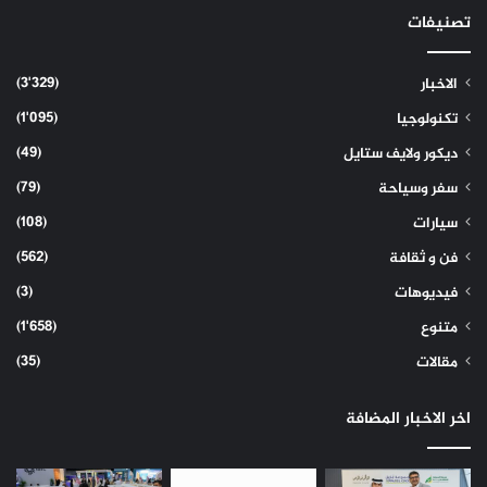
تصنيفات
(3٬329)
الاخبار
(1٬095)
تكنولوجيا
(49)
ديكور ولايف ستايل
(79)
سفر وسياحة
(108)
سيارات
(562)
فن و ثقافة
(3)
فيديوهات
(1٬658)
متنوع
(35)
مقالات
اخر الاخبار المضافة