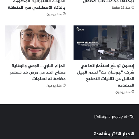
بمختلف مجالات طب الأطفال
المرونة السيبرانية المدعومة
بالذكاء الاصطناعي في المنطقة
منذ 22 ساعة
منذ يومين
إبسون توسّع استثماراتها في
الحزام الناري… الوعي والوقاية
شركة “جوسان تك” لدعم الجيل
مفتاح الحد من مرض قد تستمر
المقبل من تقنيات التصنيع
مضاعفاته لسنوات
المتقدمة
منذ يومين
منذ يومين
[elfsight_popup id="5"]
الاخبار الاكثر مشاهدة