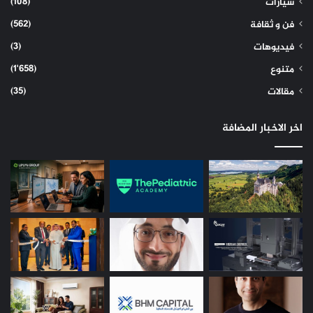
(108)
سيارات
(562)
فن و ثقافة
(3)
فيديوهات
(1٬658)
متنوع
(35)
مقالات
اخر الاخبار المضافة