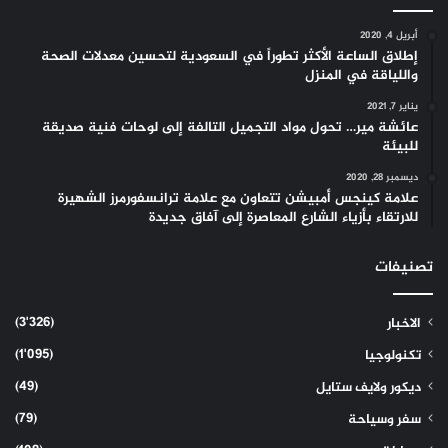
أبريل 4, 2020
إطلاق الساعة الأكثر تطوراً في السعودية لتحسين معدلات الصحة
واللياقة في المنزل
يناير 7, 2021
عائشة مير… تحول مواد التجميل التالفة إلى لوحات فنية صديقة
للبيئة
ديسمبر 28, 2020
علامة كينجس أمبيشن تتعاون مع علامة ترانسفورمرز الشهيرة
للارتقاء بأزياء الشارع المعاصرة إلى آفاق جديدة
تصنيفات
(3٬326)
الاخبار
(1٬095)
تكنولوجيا
(49)
ديكور ولايف ستايل
(79)
سفر وسياحة