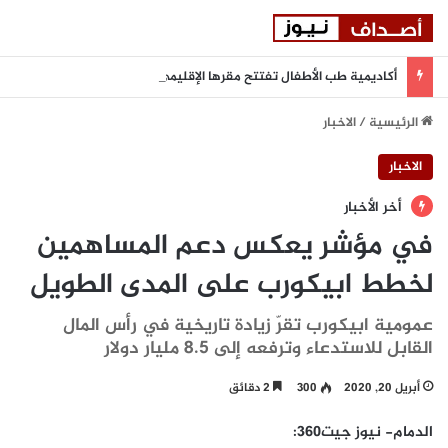
أكاديمية طب الأطفال تفتتح مقرها الإقليمي في دبي للتوعية بمختلف مجالات طب الأطفال
الرئيسية
/
الاخبار
الاخبار
أخر الأخبار
في مؤشر يعكس دعم المساهمين
لخطط ابيكورب على المدى الطويل
عمومية ابيكورب تقرّ زيادة تاريخية في رأس المال
القابل للاستدعاء وترفعه إلى 8.5 مليار دولار
أبريل 20, 2020
300
2 دقائق
الدمام- نيوز جيت
360
: