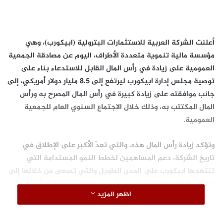
أعلنت الشركة العربية للاستثمارات البترولية (ابيكورب)، وهي
مؤسسة مالية تنموية متعددة الأطراف، اليوم عن مصادقة الجمعية
العمومية على زيادة في رأس المال القابل للاستدعاء بناء على
توصية مجلس إدارة ابيكورب ليرتفع إلى 8.5 مليار دولار أمريكي، إلى
جانب موافقته على زيادة كبيرة في رأس المال المصرح به ورأس
المال المكتتب به، وذلك خلال الاجتماع السنوي العام للجمعية
العمومية.
وتؤكد زيادة رأس المال هذه، والتي تعدّ الأكبر على الإطلاق في
تاريخ الشركة، دعم المساهمين لخطط النمو المستدامة التي
تنتهجها ابيكورب على المدى الطويل والتي تسعى من خلالها إلى
تحقيق الفائدة القصوى للدول الأعضاء. كما تضمن زيادة رأس المال
اظهر المزيد
القابل للاستدعاء، بوجه خاص، استدامة للشركة ومرونتها المالية،
فضلاً عن تعزيز مركزها المالي.