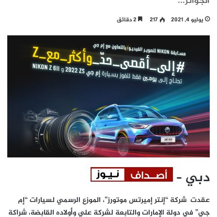
الجوائز...
يوليو 4, 2021
217
2 دقائق
دبي
–
عقدت شركة “إنتر إميرتس موتورز”، الموزع الرسمي لسيارات “إم
جي” في دولة الإمارات والتابعة لشركة علي وأولاده القابضة، شراكة