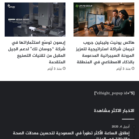
هاكس يونيت وليبلين جروب
إبسون توسّع استثماراتها في
تبرمان شراكة استراتيجية لتعزيز
شركة “جوسان تك” لدعم الجيل
المرونة السيبرانية المدعومة
المقبل من تقنيات التصنيع
بالذكاء الاصطناعي في المنطقة
المتقدمة
منذ 3 أيام
منذ 3 أيام
[elfsight_popup id="5"]
الاخبار الاكثر مشاهدة
أبريل 4, 2020
إطلاق الساعة الأكثر تطوراً في السعودية لتحسين معدلات الصحة