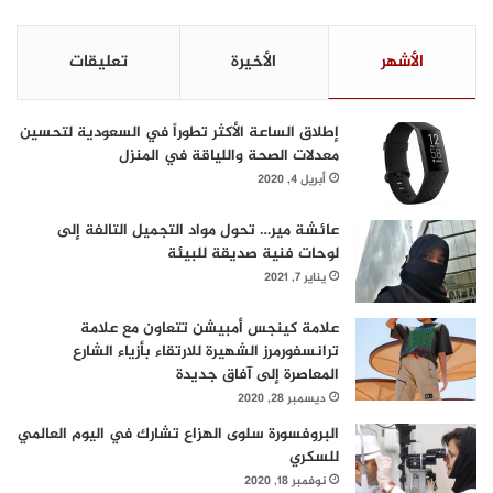
ا
ح
الأشهر
الأخيرة
تعليقات
ت
ف
ا
إطلاق الساعة الأكثر تطوراً في السعودية لتحسين
ئ
معدلات الصحة واللياقة في المنزل
ه
أبريل 4, 2020
ا
ب
ا
عائشة مير… تحول مواد التجميل التالفة إلى
ل
لوحات فنية صديقة للبيئة
ك
يناير 7, 2021
ت
ا
علامة كينجس أمبيشن تتعاون مع علامة
ب
ترانسفورمرز الشهيرة للارتقاء بأزياء الشارع
و
المعاصرة إلى آفاق جديدة
ت
ديسمبر 28, 2020
ع
البروفسورة سلوى الهزاع تشارك في اليوم العالمي
ر
للسكري
ض
ت
نوفمبر 18, 2020