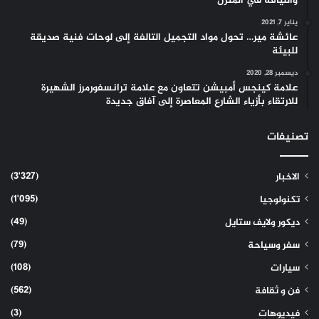
واللياقة في المنزل
يناير 7, 2021
عائشة مير… تحول مواد التجميل التالفة إلى لوحات فنية صديقة
للبيئة
ديسمبر 28, 2020
علامة كينجس أمبيشن تتعاون مع علامة ترانسفورمرز الشهيرة
للارتقاء بأزياء الشارع المعاصرة إلى آفاق جديدة
تصنيفات
(3٬327)
الاخبار
(1٬095)
تكنولوجيا
(49)
ديكور ولايف ستايل
(79)
سفر وسياحة
(108)
سيارات
(562)
فن و ثقافة
(3)
فيديوهات