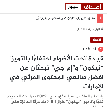
فندق “فير يارستايتن كمبينسكي ميونيخ” يُطلق باقة من التجارب الغامرة والمختارة بعناية
الرئيسية
/
الاخبار
الاخبار
أخر الأخبار
قيادة تحت الأضواء احتفاءًا بالتميز!
“نيكون” و”إم جي” تبحثان عن
أفضل صانعي المحتوى المرئي في
الإمارات
بانتظار الفائزين سيارة "إم جي" 2022 طراز ZS الجديدة
كليًا وكاميرا "نيكون" طراز Z 6II بلا مرآة الحائزة على