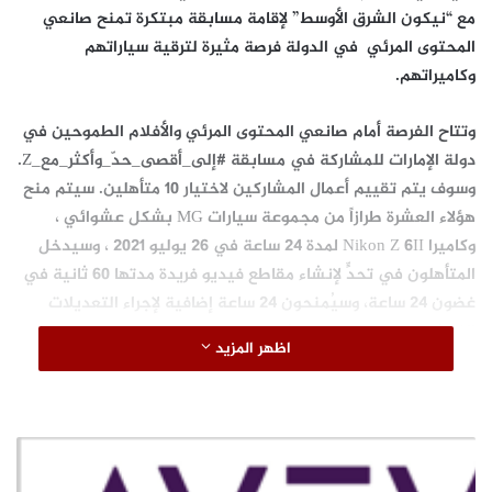
مع “نيكون الشرق الأوسط” لإقامة مسابقة مبتكرة تمنح صانعي
المحتوى المرئي في الدولة فرصة مثيرة لترقية سياراتهم
وكاميراتهم.
وتتاح الفرصة أمام صانعي المحتوى المرئي والأفلام الطموحين في
دولة الإمارات للمشاركة في مسابقة #إلى_أقصى_حدّ_وأكثر_مع_Z.
وسوف يتم تقييم أعمال المشاركين لاختيار 10 متأهلين. سيتم منح
هؤلاء العشرة طرازاً من مجموعة سيارات MG بشكل عشوائي ،
وكاميرا Nikon Z 6II لمدة 24 ساعة في 26 يوليو 2021 ، وسيدخل
المتأهلون في تحدٍّ لإنشاء مقاطع فيديو فريدة مدتها 60 ثانية في
غضون 24 ساعة، وسيُمنحون 24 ساعة إضافية لإجراء التعديلات
النهائية على قصصهم المرئية قبل تقديمها.
اظهر المزيد
وسيُعلن عن الفائزين في 15 أغسطس المقبل، وستتاح أمامهم
فرصة الفوز بسيارة “إم جي” 2022 من طراز ZS الجديدة كليًا أو
ترقية معدات التصوير بالكاميرا المتطورة الحاصلة على جوائز والتي
تعمل بلا مرآة؛ “نيكون” من طراز Z 6II، مع عدسة “نيكور”.
أ
ڤ
وبهذه المناسبة، قال
هشام الصحن المدير العام لشركة “إنتر