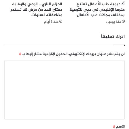
ر
ل
أكاديمية طب الأطفال تفتتح
الحزام الناري… الوعي والوقاية
ق
د
مقرها الإقليمي في دبي للتوعية
مفتاح الحد من مرض قد تستمر
م
بمختلف مجالات طب الأطفال
مضاعفاته لسنوات
و
ي
ل
منذ يومين
منذ 3 أيام
ي
ل
اترك تعليقاً
ل
ك
ت
لن يتم نشر عنوان بريدك الإلكتروني.
الحقول الإلزامية مشار إليها بـ
*
ا
ب
ا
"
ل
"
ت
ه
ي
ع
ئ
ل
ة
ا
ي
ل
ق
ش
ا
*
الاسم
*