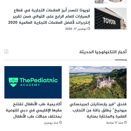
ج
ر
تويوتا تتصدر أبرز العلامات التجارية في قطاع
ب
السيارات للعام الرابع على التوالي ضمن تقرير
ة
إنتربراند لأفضل العلامات التجارية العالمية 2020
ا
نوفمبر 17, 2020
ل
إ
م
أخبار التكنولوجيا الحديثة
ا
ر
ة
ا
ل
ث
ق
ا
ف
فندق “فير يارستايتن كمبينسكي
أكاديمية طب الأطفال تفتتح
ي
ميونيخ” يُطلق باقة من التجارب
مقرها الإقليمي في دبي للتوعية
ة
الغامرة والمختارة بعناية
بمختلف مجالات طب الأطفال
منذ 17 ساعة
منذ يومين