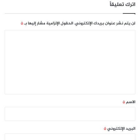
ل
اترك تعليقاً
د
ى
W
لن يتم نشر عنوان بريدك الإلكتروني.
الحقول الإلزامية مشار إليها بـ
*
7
W
ا
o
ل
r
l
ت
d
ع
w
ل
i
d
ي
e
ق
ل
ل
*
الاسم
*
ا
س
ت
ش
البريد الإلكتروني
*
ا
ر