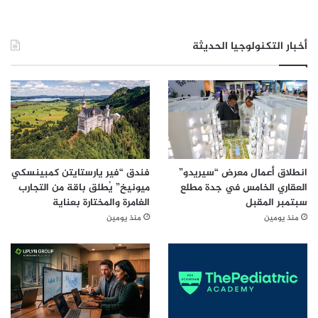
ل
م
ؤ
أخبار التكنولوجيا الحديثة
ث
ر
ي
ن
ف
ي
ا
ل
ح
انطلاق أعمال معرض “سيريدو”
فندق “فير يارستايتن كمبينسكي
م
العقاري الخامس في جدة مطلع
ميونيخ” يُطلق باقة من التجارب
ل
سبتمبر المقبل
الغامرة والمختارة بعناية
ا
منذ يومين
منذ يومين
ت
ا
ل
ت
س
و
ي