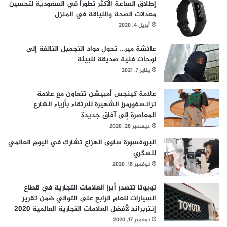
إطلاق الساعة الأكثر تطوراً في السعودية لتحسين
م
معدلات الصحة واللياقة في المنزل
ي
ة
أبريل 4, 2020
:
ت
عائشة مير… تحول مواد التجميل التالفة إلى
ر
لوحات فنية صديقة للبيئة
ا
يناير 7, 2021
ج
ع
علامة كينجس أمبيشن تتعاون مع علامة
ا
ترانسفورمرز الشهيرة للارتقاء بأزياء الشارع
ل
المعاصرة إلى آفاق جديدة
ا
ديسمبر 28, 2020
ع
البروفسورة سلوى الهزاع تشارك في اليوم العالمي
ت
للسكري
م
ا
نوفمبر 18, 2020
د
ع
تويوتا تتصدر أبرز العلامات التجارية في قطاع
ل
السيارات للعام الرابع على التوالي ضمن تقرير
ى
إنتربراند لأفضل العلامات التجارية العالمية 2020
ا
نوفمبر 17, 2020