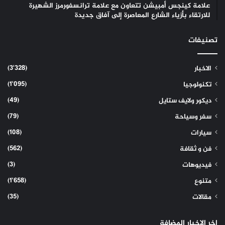
علامة كينجس أمبيشن تتعاون مع علامة ترانسفورمرز الشهيرة
للارتقاء بأزياء الشارع المعاصرة إلى آفاق جديدة
تصنيفات
(3٬328)
الاخبار
(1٬095)
تكنولوجيا
(49)
ديكور ولايف ستايل
(79)
سفر وسياحة
(108)
سيارات
(562)
فن و ثقافة
(3)
فيديوهات
(1٬658)
متنوع
(35)
مقالات
اخر الاخبار المضافة