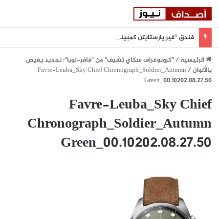
فندق “فير يارستايتن كمبينسكي ميونيخ” يُطلق باقة من التجارب الغامرة والمختارة بعناية
الرئيسية
/
"كرونوغراف سكاي تشيف" من "فافر-لوبا": تجديد يفيض
بالألوان
/
Favre-Leuba_Sky Chief Chronograph_Soldier_Autumn
Green_00.10202.08.27.50
Favre-Leuba_Sky Chief
Chronograph_Soldier_Autumn
Green_00.10202.08.27.50