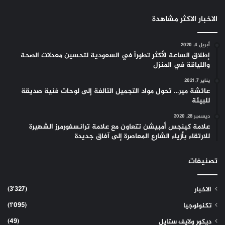
الاخبار الاكثر مشاهدة
أبريل 4, 2020
إطلاق الساعة الأكثر تطوراً في السعودية لتحسين معدلات الصحة
واللياقة في المنزل
يناير 7, 2021
عائشة مير… تحول مواد التجميل التالفة إلى لوحات فنية صديقة
للبيئة
ديسمبر 28, 2020
علامة كينجس أمبيشن تتعاون مع علامة ترانسفورمرز الشهيرة
للارتقاء بأزياء الشارع المعاصرة إلى آفاق جديدة
تصنيفات
(3٬327)
الاخبار
(1٬095)
تكنولوجيا
(49)
ديكور ولايف ستايل