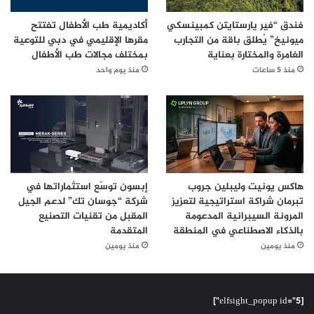
فندق “فير يارستايتن كمبينسكي
أكاديمية طب الأطفال تفتتح
ميونيخ” يُطلق باقة من التجارب
مقرها الإقليمي في دبي للتوعية
الغامرة والمختارة بعناية
بمختلف مجالات طب الأطفال
منذ 5 ساعات
منذ يوم واحد
هاكس يونيت وليبلين جروب
إبسون توسّع استثماراتها في
تبرمان شراكة استراتيجية لتعزيز
شركة “جوسان تك” لدعم الجيل
المرونة السيبرانية المدعومة
المقبل من تقنيات التصنيع
بالذكاء الاصطناعي في المنطقة
المتقدمة
منذ يومين
منذ يومين
[elfsight_popup id="5"]