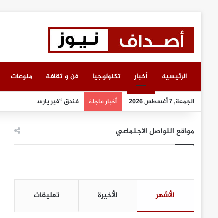
الرئيسية
أخبار
تكنولوجيا
فن و ثقافة
منوعات
الجمعة, 7 أغسطس 2026
فندق “فير يارستايتن كمبينسكي
أخبار عاجلة
مواقع التواصل الاجتماعي
الأشهر
الأخيرة
تعليقات