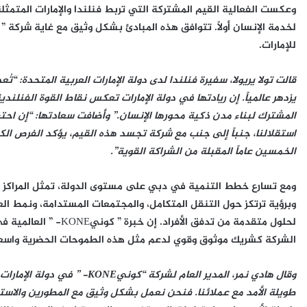
وعكست الفعالية القيم المشتركة التي تربط فنلندا والإمارات المتمثلة 
للإمارات.
يزدهر عالمياً. إن ريادتها في دولة الإمارات تعكس نقاط القوة الفنل
المشترك لبناء مدن ذكية محورها الإنسان.” وأضافت سعادتها: “إن احتفا
استقلالنا، جنباً إلى جنب مع شركة تجسد هذه القيم، يؤكد الفرص الكبي
الخمسين عاماً المقبلة من الشراكة القوية”.
ومع تسارع خطط التنمية في دبي على مستوى الدولة، تمثل المراكز ال
وبرؤية ترتكز حول التنقل المتكامل، والمجتمعات المستدامة، ونمط الع
لحلول متقدمة من تدفق ال
الشركة كشريك موثوق وقوي لدعم مثل هذه الطموحات الحضرية واسعة
وقال هادي نمر، المدير العام لشر
طويلة الأمد مع عملائنا. فنحن نعمل بشكل وثيق مع المطورين والاس