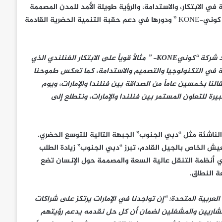
في الابتكار، والاستدامة، والرؤية طويلة الأمد للمدن المصممة
لخدمة الإنسان أولاً. تتوافق هذه المبادئ بشكل وثيق مع غاية شركة ” كوني-KONE ” ودورها في دعم حقبة التنمية الحضرية القادمة
قالت تولا يريولا، سفيرة فنلندا لدى دولة الإمارات العربية المتحدة: “تُعد شركة “كونيKONE- ” مثالاً قوياً على الابتكار الفنلندي الذي
ندية في التكنولوجيا والتصميم والاستدامة، كما تعكس طموحنا
لنا بخمسين عاماً من الصداقة بين فنلندا والإمارات، ويوم
رة للتعاون المستمر بين فنلندا والإمارات، ونتطلع إلى
ناشئة مثل “دبي الجنوب” الجبهة التالية للتوسع الحضري.
يش الخاص بالجيل القادم، تبرز “دبي الجنوب” زيادة الطلب
أفراد. إن خبرة ” كونيKONE- ” العالمية في أنظمة التنقل عالية السعة والمصممة حول الإنسان تضع
 النطاق.
كة “كونيKONE- ” في دولة الإمارات العربية المتحدة: “إن تواجدنا في الإمارات يرتكز على شراكات
تشاريين والمشغلين لضمان أن كل حل نقدمه يدعم رؤيتهم