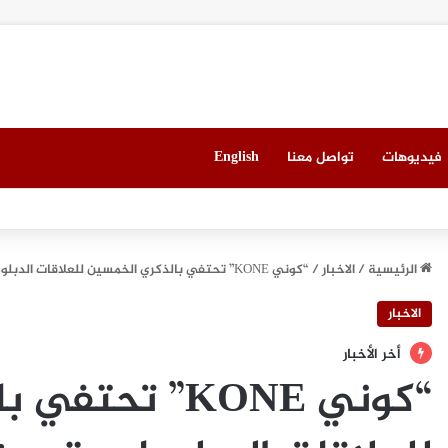
فيديوهات
تواصل معنا
English
 ميونيخ” يُطلق باقة من التجارب الغامرة والمختارة بعناية
الرئيسية
/
الاخبار
/
“كوني KONE” تحتفي بالذكري الخمسين للعلاقات الدبلوماسية بين فنلندا والإمارات
الاخبار
أخر الأخبار
“كوني KONE” تح