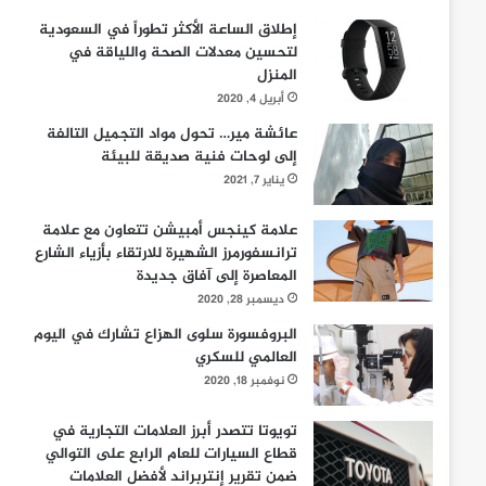
إطلاق الساعة الأكثر تطوراً في السعودية
لتحسين معدلات الصحة واللياقة في
المنزل
أبريل 4, 2020
عائشة مير… تحول مواد التجميل التالفة
إلى لوحات فنية صديقة للبيئة
يناير 7, 2021
علامة كينجس أمبيشن تتعاون مع علامة
ترانسفورمرز الشهيرة للارتقاء بأزياء الشارع
المعاصرة إلى آفاق جديدة
ديسمبر 28, 2020
البروفسورة سلوى الهزاع تشارك في اليوم
العالمي للسكري
نوفمبر 18, 2020
تويوتا تتصدر أبرز العلامات التجارية في
قطاع السيارات للعام الرابع على التوالي
ضمن تقرير إنتربراند لأفضل العلامات