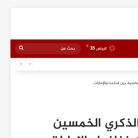
℃
35
بحث
الرياض
عن
تفي بالذكري الخمسين