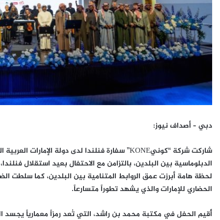
دبي – أصداف نيوز:
شاركت شركة “كونيKONE” سفارة فنلندا لدى دولة الإما
الدبلوماسية بين البلدين، بالتزامن مع الاحتفال بعيد استقلال فنلند
لحظة هامة أبرزت عمق الروابط المتنامية بين البلدين، كما سلطت الضو
الحضاري للإمارات والذي يشهد تطوراً متسارعاً.
أُقيم الحفل في مكتبة محمد بن راشد، التي تُعد رمزاً معمارياً يجسد ال