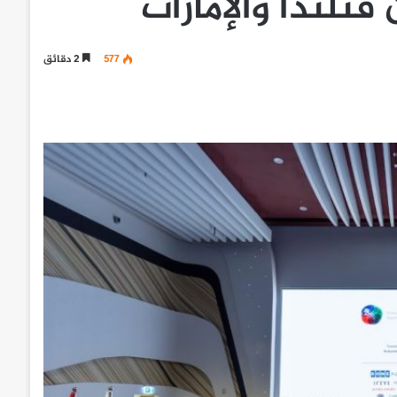
فنلندا والإمارات
577
2 دقائق