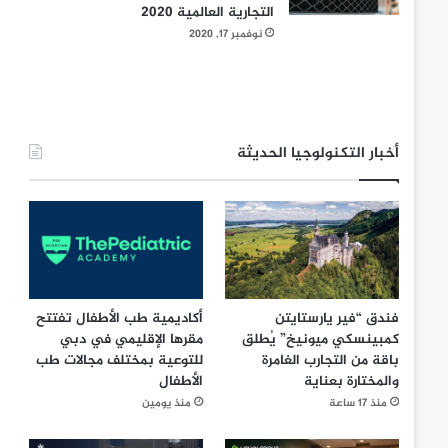
التجارية العالمية 2020
نوفمبر 17, 2020
أخبار التكنولوجيا الحديثة
فندق “فير يارستايتن
أكاديمية طب الأطفال تفتتح
كمبينسكي ميونيخ” يُطلق
مقرها الإقليمي في دبي
باقة من التجارب الغامرة
للتوعية بمختلف مجالات طب
والمختارة بعناية
الأطفال
منذ 17 ساعة
منذ يومين