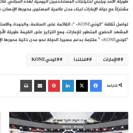
طويلة الأمد ويلبي احتياجات المستخدمين اليومية لهذه المباني. فال
مشتركاً مع دولة الإمارات لبناء مدن عالمية المستوى محورها الإنسا
تواصل ثقافة “كونيKONE- “، القائمة على السلامة، و
المشهد الحضري المتطور للإمارات. ومع التركيز على القيمة طويلة الأجل
“كونيKONE- ” ملتزمة بدعم مسيرة الدولة نحو مدن ذكية محورها الإنسان، وتتمتع بمكانة رائدة عالميًاً.
#الإمارات
#فنلندا
#كونيKONE
فيسبوك
‫X
لينكدإن
بينتيريست
مشاركة عبر البريد
طباعة
شاركها
ا
ك
ل
و
ف
ر