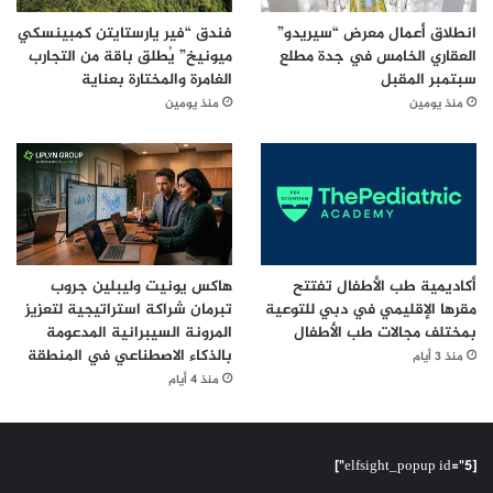
انطلاق أعمال معرض “سيريدو”
فندق “فير يارستايتن كمبينسكي
العقاري الخامس في جدة مطلع
ميونيخ” يُطلق باقة من التجارب
سبتمبر المقبل
الغامرة والمختارة بعناية
منذ يومين
منذ يومين
أكاديمية طب الأطفال تفتتح
هاكس يونيت وليبلين جروب
مقرها الإقليمي في دبي للتوعية
تبرمان شراكة استراتيجية لتعزيز
بمختلف مجالات طب الأطفال
المرونة السيبرانية المدعومة
بالذكاء الاصطناعي في المنطقة
منذ 3 أيام
منذ 4 أيام
[elfsight_popup id="5"]