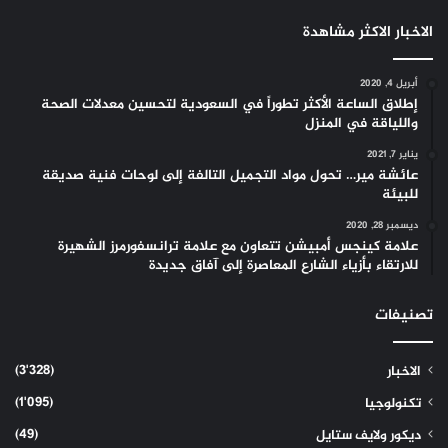
الاخبار الاكثر مشاهدة
أبريل 4, 2020
إطلاق الساعة الأكثر تطوراً في السعودية لتحسين معدلات الصحة
واللياقة في المنزل
يناير 7, 2021
عائشة مير… تحول مواد التجميل التالفة إلى لوحات فنية صديقة
للبيئة
ديسمبر 28, 2020
علامة كينجس أمبيشن تتعاون مع علامة ترانسفورمرز الشهيرة
للارتقاء بأزياء الشارع المعاصرة إلى آفاق جديدة
تصنيفات
(3٬328)
الاخبار
(1٬095)
تكنولوجيا
(49)
ديكور ولايف ستايل