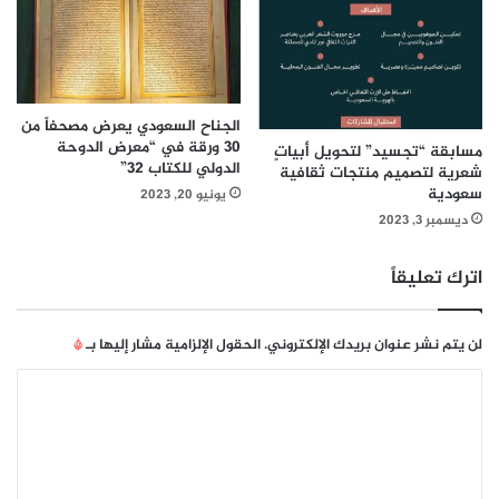
ي
ط
د
ل
ب
ا
ي
ق
ل
ح
ل
ز
الجناح السعودي يعرض مصحفاً من
ي
30 ورقة في “معرض الدوحة
م
مسابقة “تجسيد” لتحويل أبياتٍ
الدولي للكتاب 32”
ا
ة
شعرية لتصميم منتجات ثقافية
ق
سعودية
م
يونيو 20, 2023
ة
ن
ديسمبر 3, 2023
2
ا
0
ل
اترك تعليقاً
2
ع
2
ر
و
لن يتم نشر عنوان بريدك الإلكتروني.
الحقول الإلزامية مشار إليها بـ
*
ض
ا
ا
ل
ل
م
ت
ت
م
ع
ي