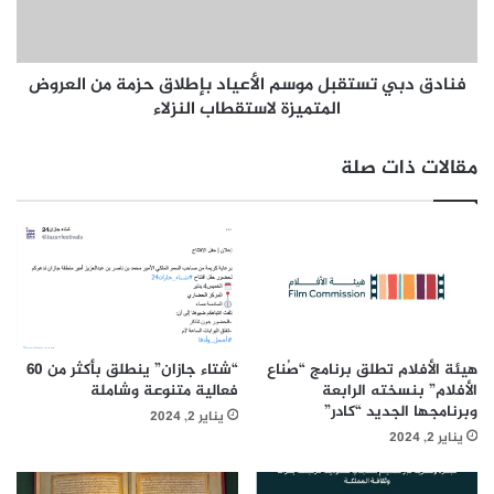
ب
ب
ة
ي
م
ت
ش
فنادق دبي تستقبل موسم الأعياد بإطلاق حزمة من العروض
س
ا
ت
المتميزة لاستقطاب النزلاء
ر
ق
ك
ب
مقالات ذات صلة
ة
ل
ق
م
ي
و
ا
س
س
م
ي
ا
ة
ل
خ
أ
ل
ع
هيئة الأفلام تطلق برنامج “صُناع
“شتاء جازان” ينطلق بأكثر من 60
ا
ي
الأفلام” بنسخته الرابعة
فعالية متنوعة وشاملة
ل
ا
وبرنامجها الجديد “كادر”
يناير 2, 2024
ت
د
يناير 2, 2024
ح
ب
د
إ