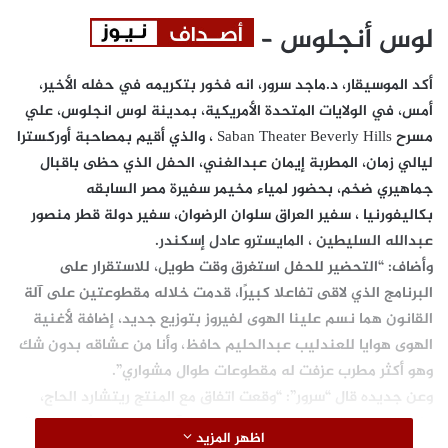
لوس أنجلوس –
أكد الموسيقار، د.ماجد سرور، انه فخور بتكريمه في حفله الأخير،
أمس، في الولايات المتحدة الأمريكية، بمدينة لوس انجلوس، علي
مسرح Saban Theater Beverly Hills ، والذي أقيم بمصاحبة أوركسترا
ليالي زمان، المطربة إيمان عبدالغني، الحفل الذي حظى باقبال
جماهيري ضخم، بحضور لمياء مخيمر سفيرة مصر السابقه
بكاليفورنيا ، سفير العراق سلوان الرضوان، سفير دولة قطر منصور
عبدالله السليطين ، المايسترو عادل إسكندر.
وأضاف: “التحضير للحفل استغرق وقت طويل، للاستقرار على
البرنامج الذي لاقى تفاعلا كبيرًا، قدمت خلاله مقطوعتين على آلة
القانون هما نسم علينا الهوى لفيروز بتوزيع جديد، إضافة لأغنية
الهوى هوايا للعندليب عبدالحليم حافظ، وأنا من عشاقه بدون شك
وهو أكثر مطرب عزفت له مقطوعات طوال مشواري”.
وعن جديده قال “سرور”: “وقعت اتفاق مع المنتج ريتشارد الحاج،
على تقديم مقطوعات تتناسب وطبيعة آلة القانون، بشكل التخت
اظهر المزيد