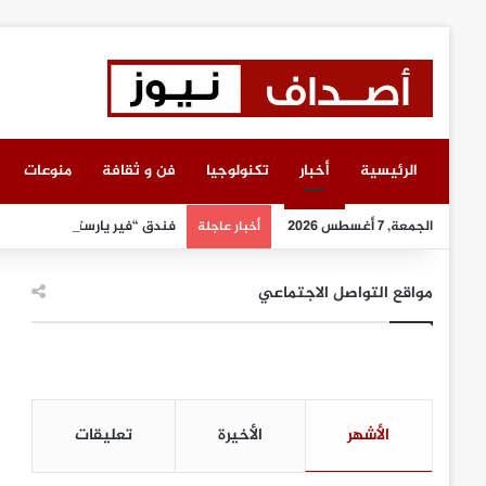
الرئيسية
أخبار
تكنولوجيا
فن و ثقافة
منوعات
الجمعة, 7 أغسطس 2026
فندق “فير يارستايتن كمبينسكي
أخبار عاجلة
مواقع التواصل الاجتماعي
الأشهر
الأخيرة
تعليقات