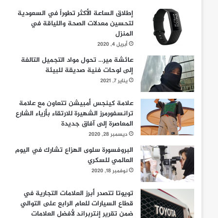
إطلاق الساعة الأكثر تطوراً في السعودية
لتحسين معدلات الصحة واللياقة في
المنزل
أبريل 4, 2020
عائشة مير… تحول مواد التجميل التالفة
إلى لوحات فنية صديقة للبيئة
يناير 7, 2021
علامة كينجس أمبيشن تتعاون مع علامة
ترانسفورمرز الشهيرة للارتقاء بأزياء الشارع
المعاصرة إلى آفاق جديدة
ديسمبر 28, 2020
البروفسورة سلوى الهزاع تشارك في اليوم
العالمي للسكري
نوفمبر 18, 2020
تويوتا تتصدر أبرز العلامات التجارية في
قطاع السيارات للعام الرابع على التوالي
ضمن تقرير إنتربراند لأفضل العلامات