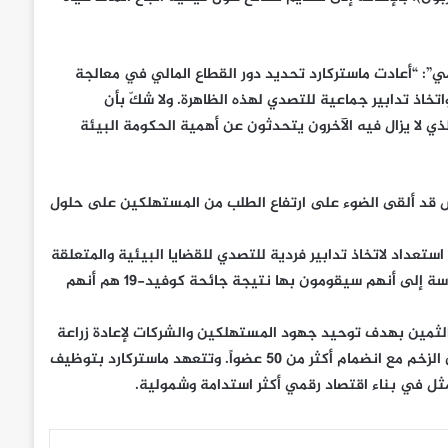
”: “أعادت ماستركارد تحديد دور القطاع المالي في معالجة
خاذ تدابير جماعية للتصدي لهذه الظاهرة. ولا شكّ بأن
 لا يزال فيه الآخرون يتحدثون عن أهمية الحكومة البيئة
أرض قد ألقى الضوء على ارتفاع الطلب من المستهلكين على حلول
يقيا على استعداد لاتخاذ تدابير فردية للتصدي للقضايا البيئية والمتعلقة
بالاستدامة. وكانت إحدى أبرز التغييرات التي أشار المشاركون في الدراسة إلى أنهم سيقومون بها نتيجة جائحة كوفيد-19 هم أنهم
الثمين بهدف توحيد جهود المستهلكين والشركات لإعادة زراعة
100 مليون شجرة بحلول العام 2025. ويواصل التحالف اكتساب مزيد من الزخم مع انضمام أكثر من 50 عضواً. وتتعهد ماستركارد بتوظيف
ثل في بناء اقتصاد رقمي أكثر استدامة وشمولية.