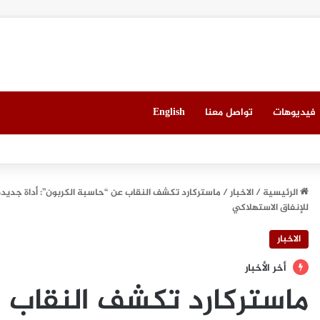
فيديوهات
تواصل معنا
English
 ميونيخ” يُطلق باقة من التجارب الغامرة والمختارة بعناية
الرئيسية
/
الاخبار
/
ماستركارد تكشف النقاب عن “حاسبة الكربون”: أداة جديدة
للإنفاق الاستهلاكي
الاخبار
أخر الأخبار
ماستركارد تكشف النقاب ع