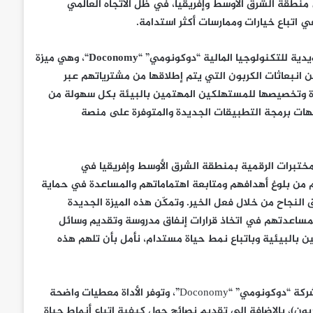
 منطقة الشرق الأوسط وإفريقيا، في ظل الاتجاه العالمي
في اتباع خيارات وممارسات أكثر استدامة.
ية للتكنولوجيا المالية “
دوكونومي
” “
Doconomy
“، وهي ميزة
 انبعاثات الكربون التي يتم إطلاقها من مشترياتهم عبر
زة وتخصيصها للمستهلكين المهتمين بالبيئة بكل سهولة من
هات برمجة التطبيقات الجديدة والمتوفرة على منصة
لمختبرات الرقمية بمنطقة الشرق الأوسط وإفريقيا في
من بلوغ أهدافهم ومتابعة اهتماماتهم والمساعدة في حماية
النجاح من خلال فعل الخير. وتمكّن هذه الميزة الجديدة
 لمساعدتهم في اتخاذ قرارات إنفاق مدروسة وتقديم وسائل
 بالبيئية وباتباع نمط حياة مستدام، نأمل بأن تلهم هذه
يتم حساب انبعاثات الكربون من خلال مؤشر Åland المستقل التابع لشركة “دوكونومي” “Doconomy”، وتوفر الأداة معطيات واضحة
ون)، بالإضافة إلى تقديم نصائح حول كيفية اتباع أنماط حياة