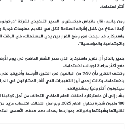
أكثر استدامة.
ومن جانبه، قال ماتياس فيكستروم، المدير التنفيذي لشركة “دوكونومي
أزمة المناخ من خلال إشراك الصناعة ككل في تقديم معلومات فردية وات
ماستركارد قد نجحت في وضع القرار بين يدي المستهلك، في الوقت الذي
والاجتماعية والمؤسسية”.
جدير بالذكر أن تقرير ماستركارد الذي صدر الشهر الماضي في يوم ال
دفع أكثر مراعاة لجوانب الاستدامة.
وكشف التقرير بأن 90% من البالغين في الشرق الأوسط وأفر
سيكونون أكثر وعيًا بمشترياتهم.
يشار إلى أن ماستركارد أطلقت العام الماضي
التحالف من أجل كوكبنا 
تقنياتها وشبكتها وخبراتها ومواردها بهدف دعم هدفها الأسمى المتم
فيسبوك
‫X
لينكدإن
بينتيريست
مشاركة عبر البريد
طباعة