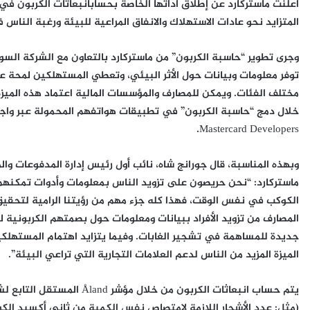
أعلنت ماستركارد عن إطلاق أداتها الخاصة بحسابانبعاثات الكربون في
المتزايد نحو عادات الاستهلاك والانفاق المراعية للبيئة ورغبة الناس 
وجرى تطوير “حاسبة الكربون” من ماستركارد بالتعاون مع الشركة السويد
توفر معلومات وبيانات حول الأثر البيئي، وتعطي المستهلكين لمحة عن
مختلف الفئات. ويمكن للمصارف والمؤسسات المالية اعتماد هذه المي
خلال دمج “حاسبة الكربون” في تطبيقات هواتفهم المحمولة عبر واج
Mastercard Developers.
وبهذه المناسبة، قال
جورانج شاه، نائب أول رئيس إدارة المدفوعات وا
ماستركارد:
“نحن حريصون على تزويد الناس بمعلومات وأدوات تمكنهم 
الكوكب في نفس الوقت، فهذا كله جزء مهم من رؤيتنا الرامية لتحقيق 
المصارف من تزويد الأفراد ببيانات ومعلومات حول بصمتهم الكربونية
جديدة للمساهمة في تشجير الغابات. وفيما يتزايد اهتمام المستهلكين
الميزة المزيد من الناس لدعم العلامات التجارية التي تراعي البيئة”.
(مثل: عدد الأشجار اللازمة لامتصاص نفس الكمية من ثاني أكسيد الكرب