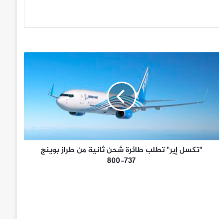
"تكسل إير" تطلب طائرة شحن ثانية من طراز بوينج
737-800