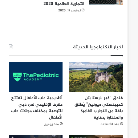
التجارية العالمية 2020
نوفمبر 17, 2020
أخبار التكنولوجيا الحديثة
فندق “فير يارستايتن
أكاديمية طب الأطفال تفتتح
كمبينسكي ميونيخ” يُطلق
مقرها الإقليمي في دبي
باقة من التجارب الغامرة
للتوعية بمختلف مجالات طب
والمختارة بعناية
الأطفال
منذ 23 ساعة
منذ يومين