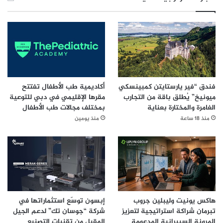
#قطاع الطيران
فندق “فير يارستايتن كمبينسكي
أكاديمية طب الأطفال تفتتح
ميونيخ” يُطلق باقة من التجارب
مقرها الإقليمي في دبي للتوعية
الغامرة والمختارة بعناية
بمختلف مجالات طب الأطفال
منذ 18 ساعة
منذ يومين
هاكس يونيت وليبلين جروب
إبسون توسّع استثماراتها في
تبرمان شراكة استراتيجية لتعزيز
شركة “جوسان تك” لدعم الجيل
المرونة السيبرانية المدعومة
المقبل من تقنيات التصنيع