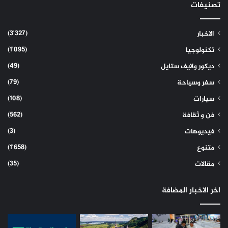
تصنيفات
(3٬327)
الاخبار
(1٬095)
تكنولوجيا
(49)
ديكور ولايف ستايل
(79)
سفر وسياحة
(108)
سيارات
(562)
فن و ثقافة
(3)
فيديوهات
(1٬658)
متنوع
(35)
مقالات
اخر الاخبار المضافة