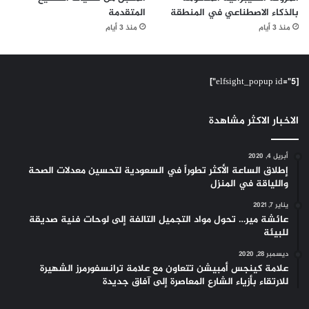
بالذكاء الاصطناعي في المنطقة
المتقدمة
منذ 3 أيام
منذ 3 أيام
[elfsight_popup id="5"]
الاخبار الاكثر مشاهدة
أبريل 4, 2020
إطلاق الساعة الأكثر تطوراً في السعودية لتحسين معدلات الصحة
واللياقة في المنزل
يناير 7, 2021
عائشة مير… تحول مواد التجميل التالفة إلى لوحات فنية صديقة
للبيئة
ديسمبر 28, 2020
علامة كينجس أمبيشن تتعاون مع علامة ترانسفورمرز الشهيرة
للارتقاء بأزياء الشارع المعاصرة إلى آفاق جديدة