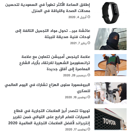
إطلاق الساعة الأكثر تطوراً في السعودية لتحسين
ل
معدلات الصحة واللياقة في المنزل
ى
م
أبريل 4, 2020
د
ا
عائشة مير… تحول مواد التجميل التالفة إلى
ر
لوحات فنية صديقة للبيئة
ا
يناير 7, 2021
ل
ع
علامة كينجس أمبيشن تتعاون مع علامة
ا
ترانسفورمرز الشهيرة للارتقاء بأزياء الشارع
م
المعاصرة إلى آفاق جديدة
ديسمبر 28, 2020
البروفسورة سلوى الهزاع تشارك في اليوم العالمي
للسكري
نوفمبر 18, 2020
تويوتا تتصدر أبرز العلامات التجارية في قطاع
السيارات للعام الرابع على التوالي ضمن تقرير
إنتربراند لأفضل العلامات التجارية العالمية 2020
نوفمبر 17, 2020