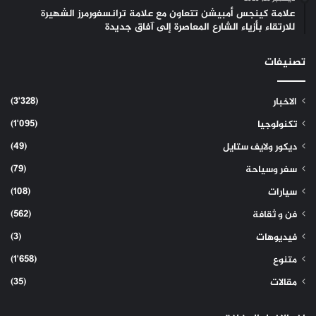
علامة كينجس أمبيشن تتعاون مع علامة ترانسفورمرز الشهيرة
للارتقاء بأزياء الشارع المعاصرة إلى آفاق جديدة
تصنيفات
(3٬328)
الاخبار
(1٬095)
تكنولوجيا
(49)
ديكور ولايف ستايل
(79)
سفر وسياحة
(108)
سيارات
(562)
فن و ثقافة
(3)
فيديوهات
(1٬658)
متنوع
(35)
مقالات