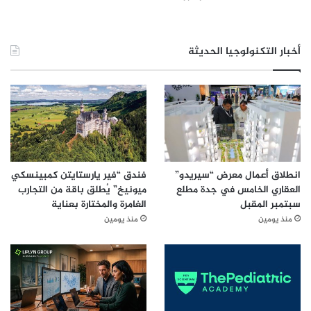
أخبار التكنولوجيا الحديثة
انطلاق أعمال معرض “سيريدو”
فندق “فير يارستايتن كمبينسكي
العقاري الخامس في جدة مطلع
ميونيخ” يُطلق باقة من التجارب
سبتمبر المقبل
الغامرة والمختارة بعناية
منذ يومين
منذ يومين