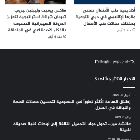
أكاديمية طب الأطفال تفتتح
هاكس يونيت وليبلين جروب
مقرها الإقليمي في دبي للتوعية
تبرمان شراكة استراتيجية لتعزيز
بمختلف مجالات طب الأطفال
المرونة السيبرانية المدعومة
بالذكاء الاصطناعي في المنطقة
منذ 3 أيام
منذ 4 أيام
[elfsight_popup id="5"]
الاخبار الاكثر مشاهدة
أبريل 4, 2020
إطلاق الساعة الأكثر تطوراً في السعودية لتحسين معدلات الصحة
واللياقة في المنزل
يناير 7, 2021
عائشة مير… تحول مواد التجميل التالفة إلى لوحات فنية صديقة
للبيئة
ديسمبر 28, 2020