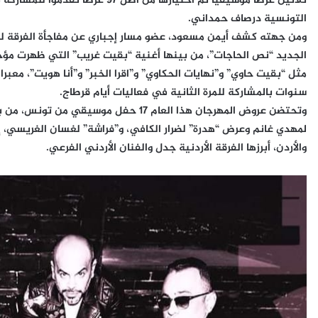
ثلاثين عرضا موسيقيا تم اختيارها من
التونسية درصاف حمداني.
ومن جهته كشف أيمن مسعود، عضو مسار إجباري عن مفاجأة الفرقة لجم
الجديد “نص الحاجات”، من بينها أغنية “بقيت غريب” التي ظهرت مؤخر
مثل “بقيت حاوي” و”نهايات الحكاوي” و”اقرا الخبر” و”أنا هويت”، مع
سنوات بالمشاركة للمرة الثانية في فعاليات أيام قرطاج.
وتحتضن عروض المهرجان هذا العام 17 حفل م
لمهدي غانم وعرض “هدرة” لضرار الكافي، و”فراشة” لغسان الغريسي، إ
والأردن، أبرزها الفرقة الأردنية جدل والفنان الأردني الفرعي.