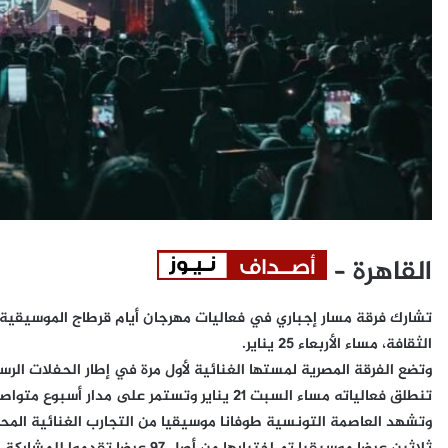
القاهرة –
تشارك فرقة مسار إجباري في فعاليات مهرجان أيام قرطاج الموسيقي
الثقافة، مساء الأربعاء 25 يناير.
وتضع الفرقة المصرية لمستها الغنائية لأول مرة في إطار الحفلات الرس
تنطلق فعالياته مساء السبت 21 يناير وتستمر على مدار أسبوع متواصل.
وتشهد العاصمة التونسية طوفانا موسيقيا من التجارب الغنائية المحلي