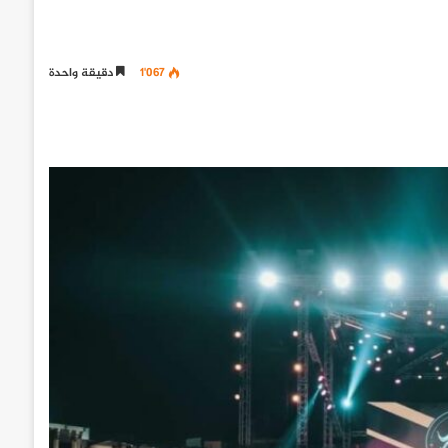
1٬067
دقيقة واحدة