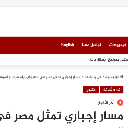
فيديوهات
تواصل معنا
English
ي ميونيخ” يُطلق باقة من التجارب الغامرة والمختارة بعناية
الرئيسية
/
فن و ثقافة
/
مسار إجباري تمثل مصر في مهرجان أيام قرطاج المو
فن و ثقافة
متنوع
أخر الأخبار
مسار إجباري تمثل مصر في