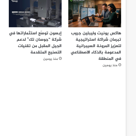
هاكس يونيت وليبلين جروب
إبسون توسّع استثماراتها في
تبرمان شراكة استراتيجية
شركة “جوسان تك” لدعم
لتعزيز المرونة السيبرانية
الجيل المقبل من تقنيات
المدعومة بالذكاء الاصطناعي
التصنيع المتقدمة
في المنطقة
منذ يومين
منذ يومين