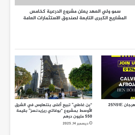
سمو ولي العهد يعلن مشروع الدرعية كخامس
المشاريع الكبرى التابعة لصندوق الاستثمارات العامة
Visit Qatar تعلن عودة مهرجان 25N51E
“بن غاطي” تبيع أغلى بنتهاوس في الشرق
الأوسط بمشروع “بوغاتي ريزيدنسز” بقيمة
550 مليون درهم
ديسمبر 14, 2025