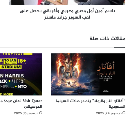
أ
ع
باسم أمين أول مصري وعربي وأفريقي يحصل على
و
ه
ل
لقب السوبر جراند ماستر
د
م
ي
ص
ع
ر
ل
مقالات ذات صلة
ي
ن
و
م
ع
ش
ر
ر
ب
و
ي
ع
و
ا
أ
ل
ف
د
ر
ر
“أفاتار: النار والرماد” يتصدر صالات السينما
ي
ع
السعودية
الموسيقي
ق
ي
ديسمبر 24, 2025
ديسمبر 15, 2025
ي
ة
ي
ك
ح
خ