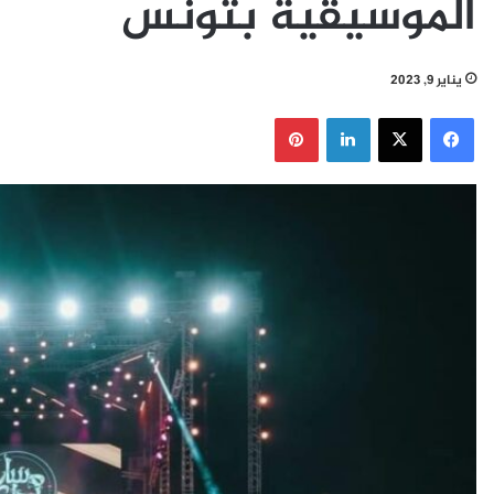
الموسيقية بتونس
يناير 9, 2023
فيسبوك
‫X
لينكدإن
بينتيريست