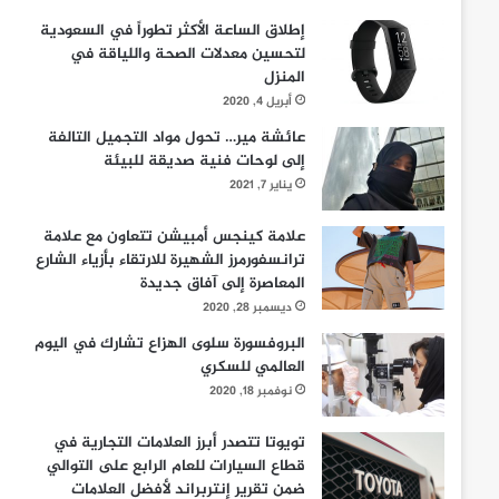
إطلاق الساعة الأكثر تطوراً في السعودية
لتحسين معدلات الصحة واللياقة في
المنزل
أبريل 4, 2020
عائشة مير… تحول مواد التجميل التالفة
إلى لوحات فنية صديقة للبيئة
يناير 7, 2021
علامة كينجس أمبيشن تتعاون مع علامة
ترانسفورمرز الشهيرة للارتقاء بأزياء الشارع
المعاصرة إلى آفاق جديدة
ديسمبر 28, 2020
البروفسورة سلوى الهزاع تشارك في اليوم
العالمي للسكري
نوفمبر 18, 2020
تويوتا تتصدر أبرز العلامات التجارية في
قطاع السيارات للعام الرابع على التوالي
ضمن تقرير إنتربراند لأفضل العلامات