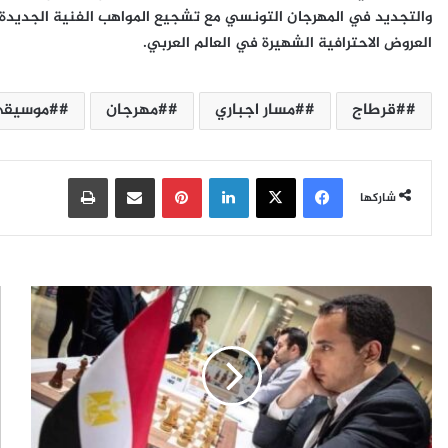
والتجديد في المهرجان التونسي مع تشجيع المواهب الفنية الجديدة ل
العروض الاحترافية الشهيرة في العالم العربي.
#قرطاج
#مسار اجباري
#مهرجان
#موسيق
فيسبوك
‫X
لينكدإن
بينتيريست
مشاركة عبر البريد
طباعة
شاركها
ب
س
ا
م
س
و
م
و
أ
ل
م
ي
ي
ا
ن
ل