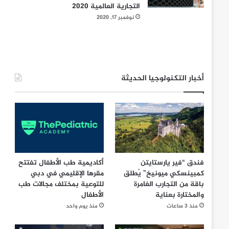
التجارية العالمية 2020
نوفمبر 17, 2020
أخبار التكنولوجيا الحديثة
فندق “فير يارستايتن
أكاديمية طب الأطفال تفتتح
كمبينسكي ميونيخ” يُطلق
مقرها الإقليمي في دبي
باقة من التجارب الغامرة
للتوعية بمختلف مجالات طب
والمختارة بعناية
الأطفال
منذ 3 ساعات
منذ يوم واحد