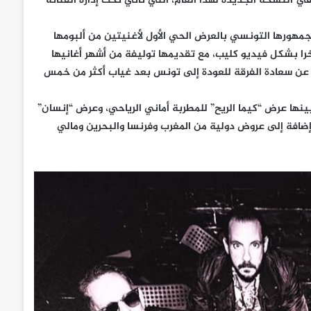
 أصل 97 عرضا تقدموا للمشاركة في النسخة الجديدة لهذا العام، التي تأتي تحت إدارة الفنانة
هورها التونسي بالعرض الحي الأول لأغنيتين من ألبومها
ا بشكل فيديو كليب، مع تقديمها توليفة من أشهر أغانيها
برا عن سعادة الفرقة للعودة إلى تونس بعد غياب أكثر من خمس
وسيقي من تونس، من بينها عرض “كيما الريح” للمطربة أماني الرياحي، وعرض “إنسان”
ضافة إلى عروض دولية من المغرب وفرنسا والبحرين ومالي