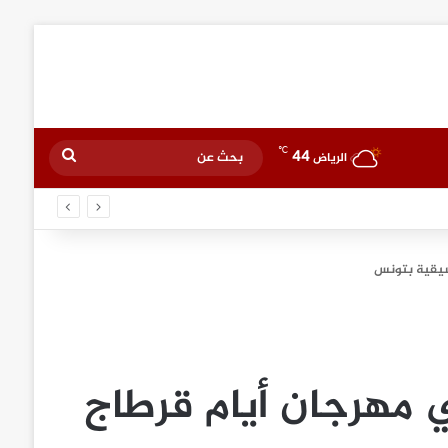
℃
44
بحث
الرياض
عن
سيقية بتونس
 مهرجان أيام قرطاج