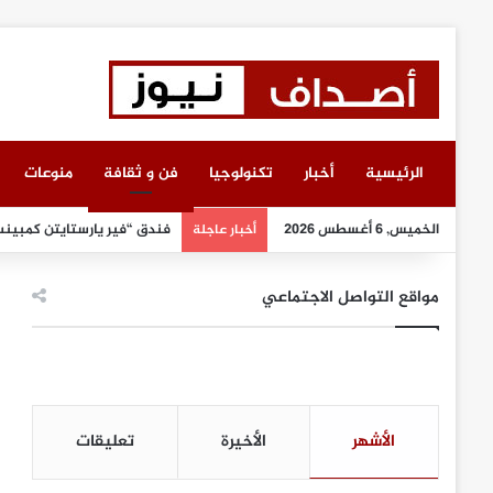
الرئيسية
أخبار
تكنولوجيا
فن و ثقافة
منوعات
الخميس, 6 أغسطس 2026
فندق “فير يارستايتن كمبينسك
أخبار عاجلة
مواقع التواصل الاجتماعي
الأشهر
الأخيرة
تعليقات