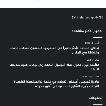
[elfsight_popup id="5"]
الاخبار الاكثر مشاهدة
أبريل 4, 2020
إطلاق الساعة الأكثر تطوراً في السعودية لتحسين معدلات الصحة
واللياقة في المنزل
يناير 7, 2021
عائشة مير… تحول مواد التجميل التالفة إلى لوحات فنية صديقة
للبيئة
ديسمبر 28, 2020
علامة كينجس أمبيشن تتعاون مع علامة ترانسفورمرز الشهيرة
للارتقاء بأزياء الشارع المعاصرة إلى آفاق جديدة
تصنيفات