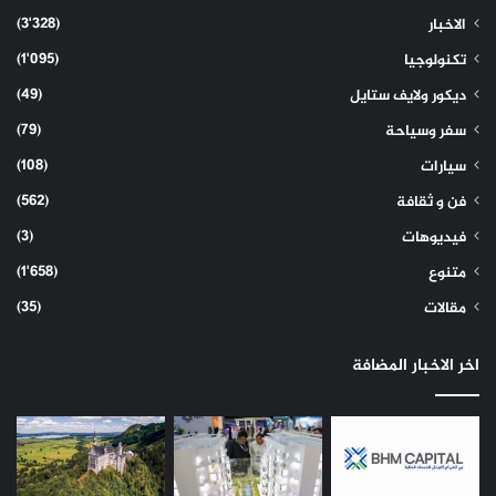
(3٬328)
الاخبار
(1٬095)
تكنولوجيا
(49)
ديكور ولايف ستايل
(79)
سفر وسياحة
(108)
سيارات
(562)
فن و ثقافة
(3)
فيديوهات
(1٬658)
متنوع
(35)
مقالات
اخر الاخبار المضافة