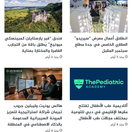
انطلاق أعمال معرض “سيريدو”
فندق “فير يارستايتن كمبينسكي
العقاري الخامس في جدة مطلع
ميونيخ” يُطلق باقة من التجارب
سبتمبر المقبل
الغامرة والمختارة بعناية
منذ 3 أيام
منذ 3 أيام
أكاديمية طب الأطفال تفتتح
هاكس يونيت وليبلين جروب
مقرها الإقليمي في دبي للتوعية
تبرمان شراكة استراتيجية لتعزيز
بمختلف مجالات طب الأطفال
المرونة السيبرانية المدعومة
بالذكاء الاصطناعي في المنطقة
منذ 4 أيام
منذ 4 أيام