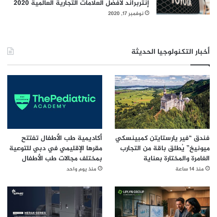
إنتربراند لأفضل العلامات التجارية العالمية 2020
نوفمبر 17, 2020
أخبار التكنولوجيا الحديثة
فندق “فير يارستايتن كمبينسكي
أكاديمية طب الأطفال تفتتح
ميونيخ” يُطلق باقة من التجارب
مقرها الإقليمي في دبي للتوعية
الغامرة والمختارة بعناية
بمختلف مجالات طب الأطفال
منذ 14 ساعة
منذ يوم واحد