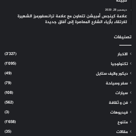
للبيئة
ديسمبر 28, 2020
علامة كينجس أمبيشن تتعاون مع علامة ترانسفورمرز الشهيرة
للارتقاء بأزياء الشارع المعاصرة إلى آفاق جديدة
تصنيفات
(3٬327)
الاخبار
(1٬095)
تكنولوجيا
(49)
ديكور ولايف ستايل
(79)
سفر وسياحة
(108)
سيارات
(562)
فن و ثقافة
(3)
فيديوهات
(1٬658)
متنوع
(35)
مقالات