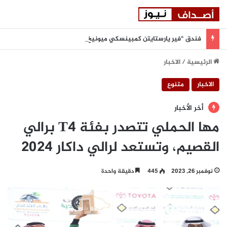
فندق “فير يارستايتن كمبينسكي ميونيخ” يُطلق باقة من التجارب الغامرة والمختارة بعناية
الرئيسية
/
الاخبار
الاخبار
متنوع
أخر الأخبار
مها الحملي تتصدر بفئة T4 برالي
القصيم، وتستعد لرالي داكار 2024
نوفمبر 26, 2023
445
دقيقة واحدة