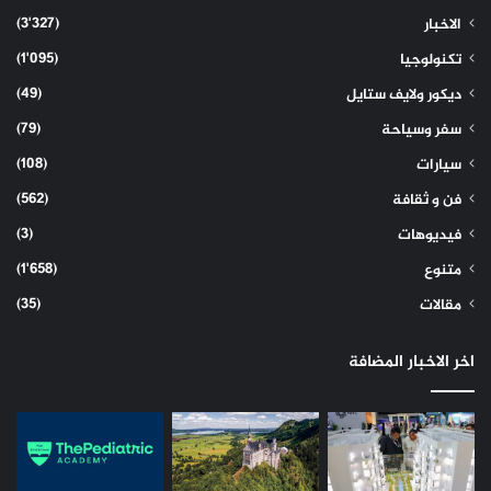
(3٬327)
الاخبار
(1٬095)
تكنولوجيا
(49)
ديكور ولايف ستايل
(79)
سفر وسياحة
(108)
سيارات
(562)
فن و ثقافة
(3)
فيديوهات
(1٬658)
متنوع
(35)
مقالات
اخر الاخبار المضافة