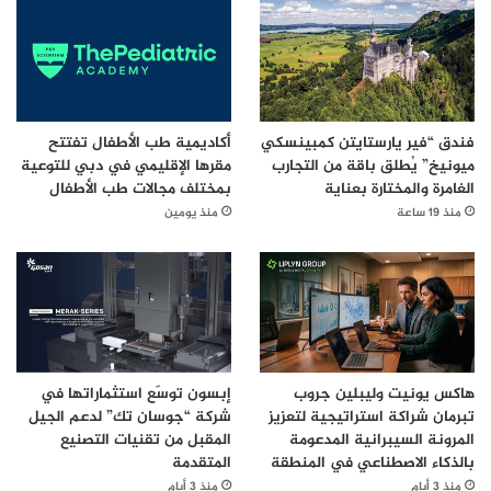
فندق “فير يارستايتن كمبينسكي
أكاديمية طب الأطفال تفتتح
ميونيخ” يُطلق باقة من التجارب
مقرها الإقليمي في دبي للتوعية
الغامرة والمختارة بعناية
بمختلف مجالات طب الأطفال
منذ 19 ساعة
منذ يومين
هاكس يونيت وليبلين جروب
إبسون توسّع استثماراتها في
تبرمان شراكة استراتيجية لتعزيز
شركة “جوسان تك” لدعم الجيل
المرونة السيبرانية المدعومة
المقبل من تقنيات التصنيع
بالذكاء الاصطناعي في المنطقة
المتقدمة
منذ 3 أيام
منذ 3 أيام