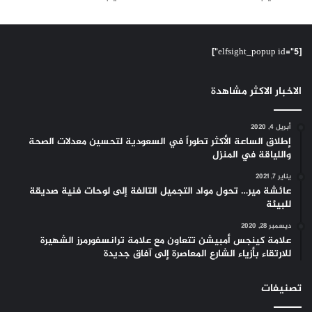
[elfsight_popup id="5"]
الاخبار الاكثر مشاهدة
أبريل 4, 2020
إطلاق الساعة الأكثر تطوراً في السعودية لتحسين معدلات الصحة
واللياقة في المنزل
يناير 7, 2021
عائشة مير… تحول مواد التجميل التالفة إلى لوحات فنية صديقة
للبيئة
ديسمبر 28, 2020
علامة كينجس أمبيشن تتعاون مع علامة ترانسفورمرز الشهيرة
للارتقاء بأزياء الشارع المعاصرة إلى آفاق جديدة
تصنيفات