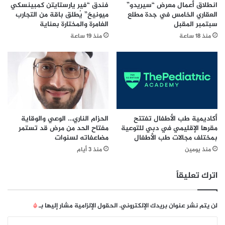
ر
ل
انطلاق أعمال معرض “سيريدو”
فندق “فير يارستايتن كمبينسكي
ا
س
العقاري الخامس في جدة مطلع
ميونيخ” يُطلق باقة من التجارب
ن
ي
سبتمبر المقبل
الغامرة والمختارة بعناية
س
ا
منذ 18 ساعة
منذ 19 ساعة
ي
ح
س
ة
ك
ا
و
ل
ع
ا
ل
م
أكاديمية طب الأطفال تفتتح
الحزام الناري… الوعي والوقاية
مقرها الإقليمي في دبي للتوعية
مفتاح الحد من مرض قد تستمر
ي
بمختلف مجالات طب الأطفال
مضاعفاته لسنوات
ة
"
منذ يومين
منذ 3 أيام
U
N
اترك تعليقاً
T
O
W
لن يتم نشر عنوان بريدك الإلكتروني.
الحقول الإلزامية مشار إليها بـ
*
"
ك
ا