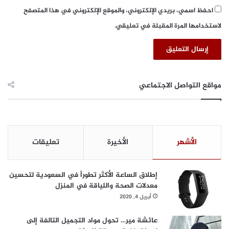
ا
احفظ اسمي، بريدي الإلكتروني، والموقع الإلكتروني في هذا المتصفح
ل
لاستخدامها المرة المقبلة في تعليقي.
ش
ر
ق
ا
ل
أ
مواقع التواصل الاجتماعي
و
س
ط
م
ن
الأشهر
الأخيرة
تعليقات
ف
ئ
ت
إطلاق الساعة الأكثر تطوراً في السعودية لتحسين
ه
معدلات الصحة واللياقة في المنزل
أبريل 4, 2020
عائشة مير… تحول مواد التجميل التالفة إلى