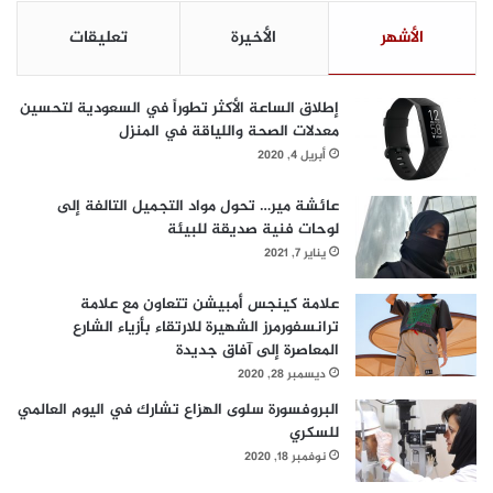
الأشهر
الأخيرة
تعليقات
إطلاق الساعة الأكثر تطوراً في السعودية لتحسين
معدلات الصحة واللياقة في المنزل
أبريل 4, 2020
عائشة مير… تحول مواد التجميل التالفة إلى
لوحات فنية صديقة للبيئة
يناير 7, 2021
علامة كينجس أمبيشن تتعاون مع علامة
ترانسفورمرز الشهيرة للارتقاء بأزياء الشارع
المعاصرة إلى آفاق جديدة
ديسمبر 28, 2020
البروفسورة سلوى الهزاع تشارك في اليوم العالمي
للسكري
نوفمبر 18, 2020