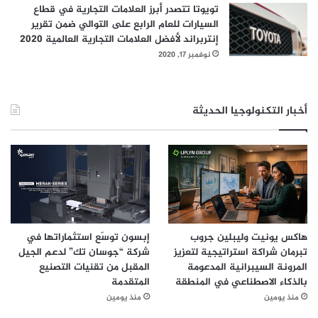
تويوتا تتصدر أبرز العلامات التجارية في قطاع
السيارات للعام الرابع على التوالي ضمن تقرير
إنتربراند لأفضل العلامات التجارية العالمية 2020
نوفمبر 17, 2020
أخبار التكنولوجيا الحديثة
هاكس يونيت وليبلين جروب
إبسون توسّع استثماراتها في
تبرمان شراكة استراتيجية لتعزيز
شركة “جوسان تك” لدعم الجيل
المرونة السيبرانية المدعومة
المقبل من تقنيات التصنيع
بالذكاء الاصطناعي في المنطقة
المتقدمة
منذ يومين
منذ يومين