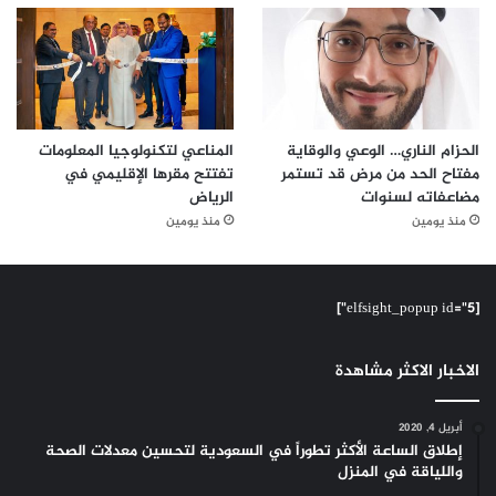
الحزام الناري… الوعي والوقاية
المناعي لتكنولوجيا المعلومات
مفتاح الحد من مرض قد تستمر
تفتتح مقرها الإقليمي في
مضاعفاته لسنوات
الرياض
منذ يومين
منذ يومين
[elfsight_popup id="5"]
الاخبار الاكثر مشاهدة
أبريل 4, 2020
إطلاق الساعة الأكثر تطوراً في السعودية لتحسين معدلات الصحة
واللياقة في المنزل