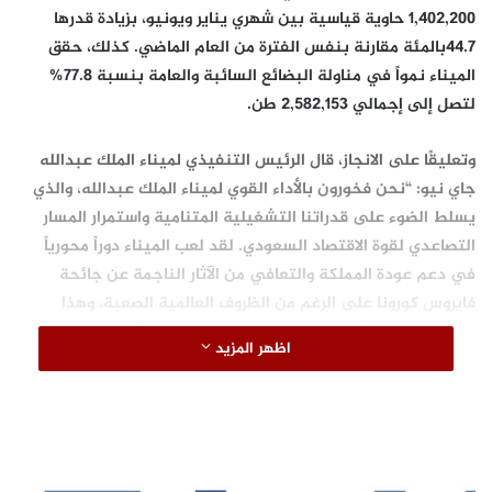
1,402,200 حاوية قياسية بين شهري يناير ويونيو، بزيادة قدرها
44.7بالمئة مقارنة بنفس الفترة من العام الماضي. كذلك، حقق
الميناء نمواً في مناولة البضائع السائبة والعامة بنسبة 77.8%
لتصل إلى إجمالي 2,582,153 طن.
وتعليقًا على الانجاز، قال الرئيس التنفيذي لميناء الملك عبدالله
جاي نيو: “نحن فخورون بالأداء القوي لميناء الملك عبدالله، والذي
يسلط الضوء على قدراتنا التشغيلية المتنامية واستمرار المسار
التصاعدي لقوة الاقتصاد السعودي. لقد لعب الميناء دوراً محورياً
في دعم عودة المملكة والتعافي من الآثار الناجمة عن جائحة
فايروس كورونا على الرغم من الظروف العالمية الصعبة، وهذا
النجاح سيلهمنا أكثر خلال مسيرتنا نحو تحقيق الأهداف المنصوص
اظهر المزيد
عليها في رؤية المملكة 2030، وترسيخ مكانة المملكة كمركزٍ
لوجستي عالمي رائد يربط بين القارات الثلاث.”
ويأتي الإعلان عن أحدث الأرقام في مسار النمو الإيجابي المتواصل
ت
ر
الذي يشهده ميناء الملك عبدالله، حيث استقبل بنجاح في عام