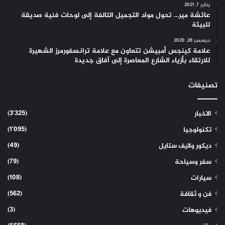
يناير 7, 2021
عائشة مير… تحول مواد التجميل التالفة إلى لوحات فنية صديقة
للبيئة
ديسمبر 28, 2020
علامة كينجس أمبيشن تتعاون مع علامة ترانسفورمرز الشهيرة
للارتقاء بأزياء الشارع المعاصرة إلى آفاق جديدة
تصنيفات
(3٬325)
الاخبار
(1٬095)
تكنولوجيا
(49)
ديكور ولايف ستايل
(79)
سفر وسياحة
(108)
سيارات
(562)
فن و ثقافة
(3)
فيديوهات