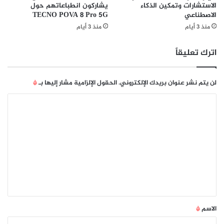
ب
الاستشارات وتمكين الذكاء
يشاركون انطباعاتهم حول
ع
الاصطناعي
TECNO POVA 8 Pro 5G
ن
ا
ا
ل
منذ 3 أيام
منذ 3 أيام
ء
م
ع
س
اترك تعليقاً
ل
ت
ى
ق
م
ل
لن يتم نشر عنوان بريدك الإلكتروني.
الحقول الإلزامية مشار إليها بـ
*
س
ل
ت
ش
ا
و
ب
ل
ى
ك
م
ت
ا
ن
ت
ع
ط
ا
ل
ق
ل
ة
ج
ي
ا
ي
ق
ل
ل
ش
ا
*
الاسم
*
ر
ل