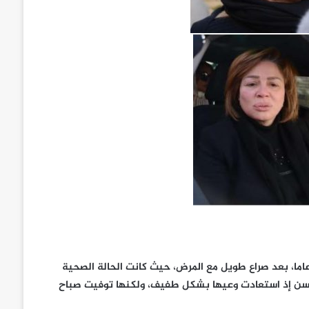
 رحلت عن عالمنا الفنانة الكبيرة نادية لطفى، عن عمر ناهز الـ 83 عاما، بعد صراع طويل مع المرض، حيث كانت الحالة الصحية
تحسن إذ استعادت وعيها بشكل طفيف، ولكنها توفيت صباح