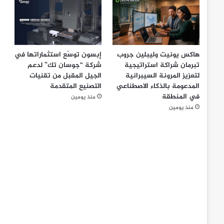
هاكس يونيت وليبلين جروب
إبسون توسّع استثماراتها في
تبرمان شراكة استراتيجية
شركة “جوسان تك” لدعم
لتعزيز المرونة السيبرانية
الجيل المقبل من تقنيات
المدعومة بالذكاء الاصطناعي
التصنيع المتقدمة
في المنطقة
منذ يومين
منذ يومين