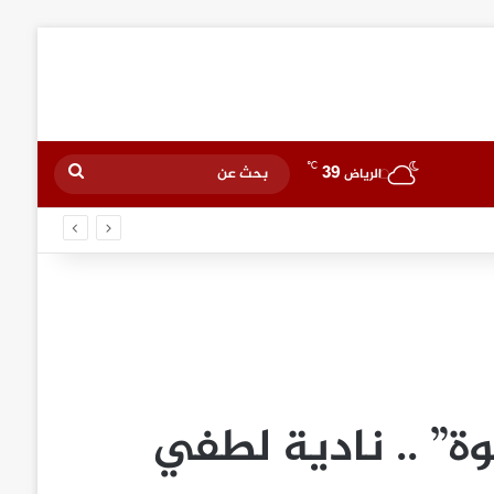
℃
39
بحث
الرياض
عن
ة” .. نادية لطفي