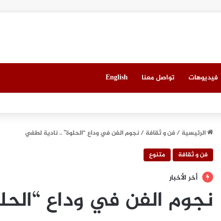
فيديوهات
تواصل معنا
English
ي ميونيخ” يُطلق باقة من التجارب الغامرة والمختارة بعناية
الرئيسية
/
فن و ثقافة
/
نجوم الفن في وداع “الحلوة” .. نادية لطفي
فن و ثقافة
متنوع
أخر الأخبار
نجوم الفن في وداع “الحلو