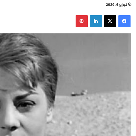
فبراير 6, 2020
فيسبوك
‫X
لينكدإن
بينتيريست