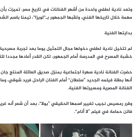
وتعد نادية لطفي واحدة من أشهر الفنانات في تاريخ مصر، تميزت بأن 
مهمة خلال تاريخها الفني، ولقّبها الجمهور بـ“لويزا“، تيمنا باسم الش
بدايتها الفنية
لم تتخيل نادية لطفي دخولها مجال التمثيل يوما بعد تجربة مسرحية
خشبة المسرح في المدرسة أمام الجمهور، لكن القدر أعادها مجددا لل
حضرت الفنانة نادية سهرة اجتماعية بمنزل صديق العائلة المنتج جا
الفنانة المصرية ومسيرتها الفنية.
وقرر رمسيس نجيب تغيير اسمها الحقيقي ”بولا“، بعد أن شعر أنه غريب
فاتن حمامة في فيلم ”لا أنام“.