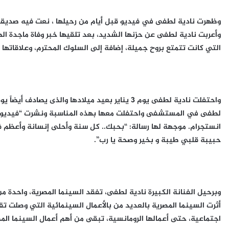
وظهرت نادية لطفى في فيديو قبل أيام من رحيلها ، نعت فيه صديقتها ا
وأعربت نادية لطفى عن حزنها الشديد، بعد تلقيها خبر وفاة ماجدة ال
التي كانت تتمتع بروح جميلة، إضافة إلى السلوك المحترم، وعلاقاتها
واحتفلت نادية لطفى يوم 3 يناير بعيد ميلادها والذى
لطفى في المستشفى واحتفلت معها بهذه المناسبة ونشرت “فيديو”
انستجرام. موجهة لها رسالة: “بحبك.. كل سنة وأحلى إنسانة وأعظم فن
حبيبة قلبي طيبة و بخير وصحة يا رب”.
وبرحيل الفنانة الكبيرة نادية لطفى، تفقد السينما المصرية، واحدة
اجتماعية، حتى أعمالها الرومانسية، تبقى من أهم أعمال السينما الم