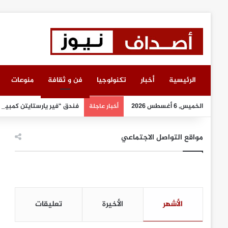
الرئيسية
أخبار
تكنولوجيا
فن و ثقافة
منوعات
الخميس, 6 أغسطس 2026
فندق “فير يارستايتن كمبينسك
أخبار عاجلة
مواقع التواصل الاجتماعي
الأشهر
الأخيرة
تعليقات