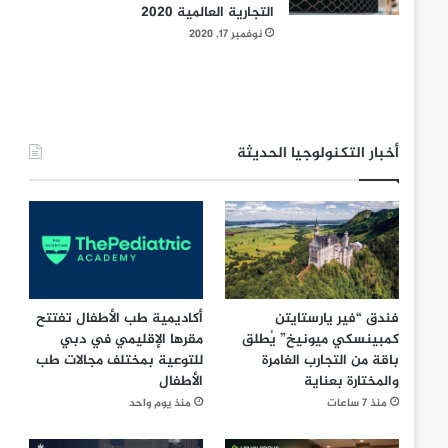
التجارية العالمية 2020
نوفمبر 17, 2020
أخبار التكنولوجيا الحديثة
فندق “فير يارستايتن
أكاديمية طب الأطفال تفتتح
كمبينسكي ميونيخ” يُطلق
مقرها الإقليمي في دبي
باقة من التجارب الغامرة
للتوعية بمختلف مجالات طب
والمختارة بعناية
الأطفال
منذ 7 ساعات
منذ يوم واحد