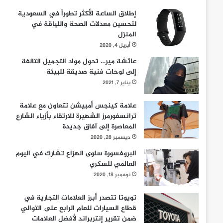
إطلاق الساعة الأكثر تطوراً في السعودية
لتحسين معدلات الصحة واللياقة في
المنزل
أبريل 4, 2020
عائشة مير… تحول مواد التجميل التالفة
إلى لوحات فنية صديقة للبيئة
يناير 7, 2021
علامة كينجس أمبيشن تتعاون مع علامة
ترانسفورمرز الشهيرة للارتقاء بأزياء الشارع
المعاصرة إلى آفاق جديدة
ديسمبر 28, 2020
البروفسورة سلوى الهزاع تشارك في اليوم
العالمي للسكري
نوفمبر 18, 2020
تويوتا تتصدر أبرز العلامات التجارية في
قطاع السيارات للعام الرابع على التوالي
ضمن تقرير إنتربراند لأفضل العلامات