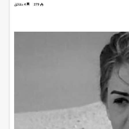
279
4 دقائق