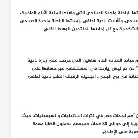
لراحلة ماجدة الصباحى التي وافتها المنية الأيام الماضية،
صباحى، وأشادت نادية لطفى بزميلتها الراحلة ماجدة الصباحى
 الشخصية مع كل زملائها المنتمين للوسط الفني.
 يصادف أيضاً يوم ميلاد الفنانة الهام شاهين التي حرصت على زيارة نادية
 من كواليس زيارتها في المستشفى عبر حسابها على
انة فى برج الجدى.. الجميلة الرقيقة القلب نادية لطفى
 من أهم نجمات مصر في فترات الستينيات والسبعينيات، حيث
أثرت السينما المصرية بالعديد من بالأعمال السينمائية التي وصلت تقريبا إلى حوالى 80 عملاً، جميعهم يحملون قضايا مهمة
صرية على الإطلاق.