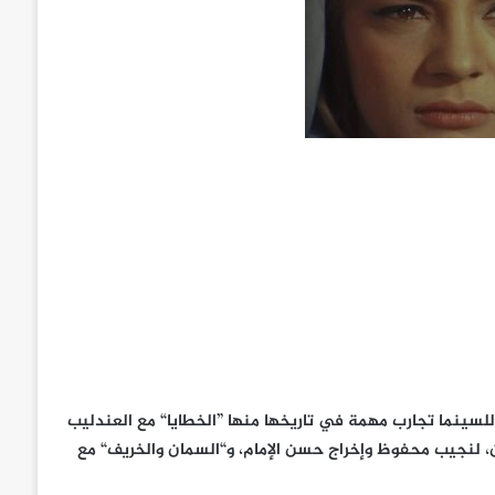
لسينما تجارب مهمة في تاريخها منها ”الخطايا“ مع العندليب
، لنجيب محفوظ وإخراج حسن الإمام، و“السمان والخريف“ مع