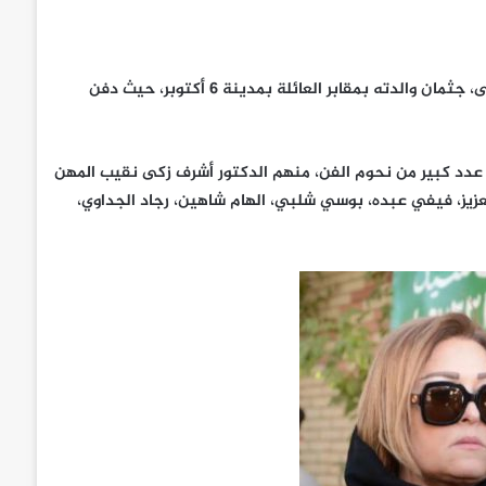
ودفن المهندس أحمد البشاري نجل الفنانة الكبيرة الراحلة نادية لطفى، جثمان والدته بمقابر العائلة بمدينة 6 أكتوبر، حيث دفن
عدد كبير من نحوم الفن، منهم الدكتور أشرف زكى نقيب المهن
لعزيز، فيفي عبده، بوسي شلبي، الهام شاهين، رجاد الجداوي،