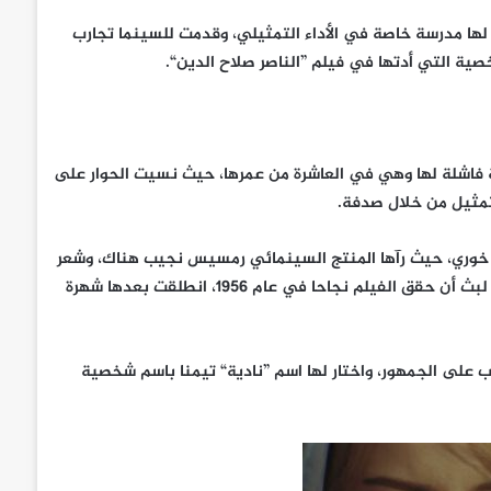
لها مدرسة خاصة في الأداء التمثيلي، وقدمت للسينما تجارب
خصية التي أدتها في فيلم ”الناصر صلاح الدين“.
 فاشلة لها وهي في العاشرة من عمرها، حيث نسيت الحوار على
تمثيل من خلال صدفة.
ن خوري، حيث رآها المنتج السينمائي رمسيس نجيب هناك، وشعر
أنها بطلة فيلمه الجديد ”سلطان“ أمام الفنان الراحل فريد شوقي، وما لبث أن حقق الفيلم نجاحا في عام 1956، انطلقت بعدها شهرة
 على الجمهور، واختار لها اسم ”نادية“ تيمنا باسم شخصية