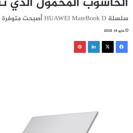
الحاسوب المحمول الذي تن
سلسلة HUAWEI MateBook D أصبحت متوفرة في المملكة العربية السعودية
مايو 14, 2020
فيسبوك
‫X
لينكدإن
بينتيريست