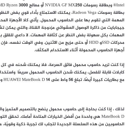
بطاقة رسومات Radeon Vega، يمكنك الاستمتاع بأداء قوي بغض الن
جيجابايت من ذاكرة الوصول العشوائي مزدوجة القناة، والتي يمكن ت
المهمات بكل سهولة بغض النظر عن كثافة المهمات. لا داعي للقلق 
أجهزة الحاسوب المحمولة أثناء الاستخدام المكثف.
كابلات قابلة للفصل، يمكنك شحن الحاسوب المحمول سريعًا واستخدا
مع بطاريات كبيرة أيضًا، تبلغ 56 واط على HUAWEI MateBook D 14 وبطارية 42 واط على HUAWEI MateBook D 15.
MateBook D هي واحدة من أفضل الخيارات المتاحة أمامك. تحقق ا
الحاسوبين من هذه السلسلة الجديدة لتجلب لك تجربة ذكية وقويّة، م