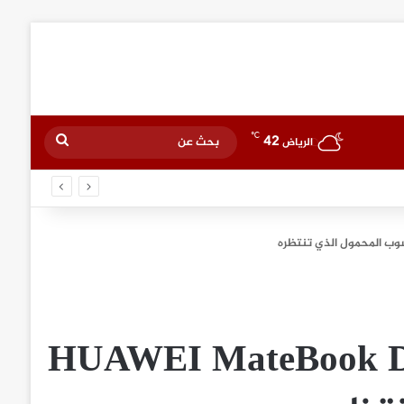
℃
42
بحث
الرياض
عن
يف، أنيق، ذكي وقوي:HUAWEI MateBook D