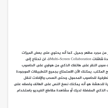
ة الحاسوب المحمولة من سلسلة HUAWEI MateBook D أكثر من مجرد مظهر جميل. كما أنه يحتوي على بعض الميزات
الفريدة والذكية التي ستحبها. على سبيل المثال، ميزة العرض على عدة شاشات Multi-Screen Collaboration*، لن تحتاج إلى
ك سوى النقر على هاتفك الذكي من هواوي على الحاسوب
لمكتب. يمكنك الآن الاستمتاع بجميع التطبيقات الموجودة
لطرفية للحاسوب المحمول، وحتى السحب والإفلات لنقل
ر إثارة للدهشة هو أنه يمكنك نسخ النص على الهاتف ولصقه على
 الذكي المفضلة لديك أو مشاهدة مقاطع الفيديو باستخدام