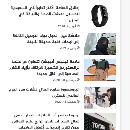
إطلاق الساعة الأكثر تطوراً في السعودية
لتحسين معدلات الصحة واللياقة في
المنزل
أبريل 4, 2020
عائشة مير… تحول مواد التجميل التالفة
إلى لوحات فنية صديقة للبيئة
يناير 7, 2021
علامة كينجس أمبيشن تتعاون مع علامة
ترانسفورمرز الشهيرة للارتقاء بأزياء الشارع
المعاصرة إلى آفاق جديدة
ديسمبر 28, 2020
البروفسورة سلوى الهزاع تشارك في اليوم
العالمي للسكري
نوفمبر 18, 2020
تويوتا تتصدر أبرز العلامات التجارية في
قطاع السيارات للعام الرابع على التوالي
ضمن تقرير إنتربراند لأفضل العلامات