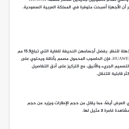
تعتبر أجهزة الحاسوب المحمولة من سلسلة HUAWEI MateBook D مذهلة للنظر. بفضل أجسامهن النحيفة للغاية التي تبلغ15.9 مم
فقط على HUAWEI MateBook D 14 و 16.9 مم على HUAWEI MateBook D 15، فإن الحاسوب المحمول مصمم بأناقة ويحتوي على
تصميم الجريء والأنيق، مع التركيز على أدق التفاصيل
ر قابلية للتنقل.
لعرض أيضًا، مما يقلل من حجم الإطارات ويزيد من حجم