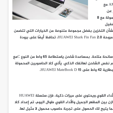
Intel® وبطاقة رسومات NVIDIA GF MX250 أو معالج AMD Ryzen 3000 مع
ظر عن
المهمة التي تقوم بها على الحاسوب المحمول. يأتي كلا الأجهزة المحمولة مع 8
شغيل
بشأن التخزين بفضل مجموعة متنوعة من الخيارات التي تتضمن
محركات SSDو HDD أو حتى مزيج من الاثنين. وفي الوقت نفسه، فإن مروحة HUAWEI Shark Fin Fan 2.0، تحافظ أيضًا على برودة
إذا كنت تريد حاسوب محمول فائق السرعة، فلا يمكنك شحنه في كل سانحة متاحة. بمساعدة شاحن ياستطاعة 65 واط من النوع Cمع
م نفس الشاحن لهاتفك الذكي. يأتي كلا الحاسوبين المحمولة
لذلك ، إذا كنت بحاجة إلى حاسوب محمول ينضح بالتصميم المتميز والأداء القوي ويحتوي على ميزات ذكية، فإن سلسلة HUAWEI
لتوازن بين المظهر الجميل والأداء القوي طوال اليوم، تم إعداد كلا
ما يتيح لك الحصول على تجربة حاسوب محمول لا مثيل لها.