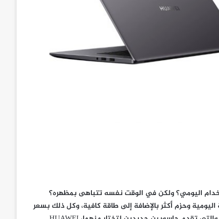
خدام اليومي؟ ولكن في الوقت نفسه تتباهى بمظهره؟
 اليومية وحزم أكثر بالإضافة إلى طاقة كافية، وكل ذلك بسعر
في متناول اليد. بفضل سلسلة HUAWEI MateBook D الجديدة تمامًا والتي تقدم حاسوبين جديدين لتختار منهما، HUAWEI