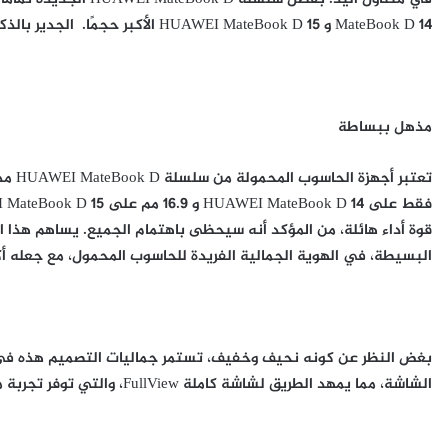
MateBook D 14 و HUAWEI MateBook D 15 الأكبر حجمًا. الجدير بالذكر أن الأجهزة أصبحت متوفرة في المملكة العربية السعودية.
مذهل ببساطة
قوة أداء هائلة، من المؤكد أنه سيحظى باهتمام الجميع. يساهم هذا ال
البسيطة، في الهوية الجمالية الفريدة للحاسوب المحمول، مع جعله أكث
بغض النظر عن كونه نحيف وخفيف، تستمر جماليات التصميم هذه في ا
الشاشة، مما يمهد الطريق لشاشة كاملة FullView، والتي توفر تجربة مشاهدة غامرة لا مثيل لها.