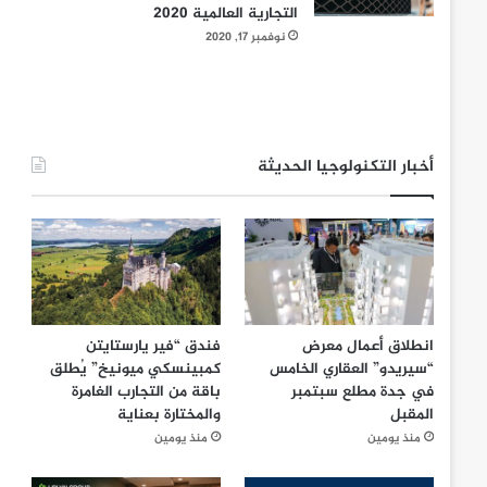
التجارية العالمية 2020
نوفمبر 17, 2020
أخبار التكنولوجيا الحديثة
انطلاق أعمال معرض
فندق “فير يارستايتن
“سيريدو” العقاري الخامس
كمبينسكي ميونيخ” يُطلق
في جدة مطلع سبتمبر
باقة من التجارب الغامرة
المقبل
والمختارة بعناية
منذ يومين
منذ يومين