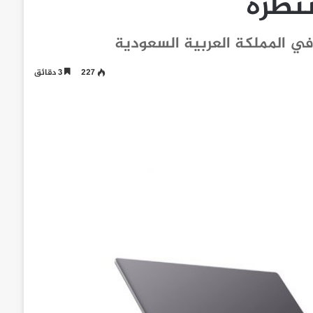
تظره
227
3 دقائق