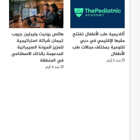
أكاديمية طب الأطفال تفتتح
هاكس يونيت وليبلين جروب
مقرها الإقليمي في دبي
تبرمان شراكة استراتيجية
للتوعية بمختلف مجالات طب
لتعزيز المرونة السيبرانية
الأطفال
المدعومة بالذكاء الاصطناعي
في المنطقة
منذ 3 أيام
منذ 4 أيام