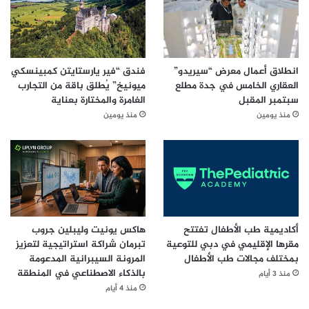
انطلاق أعمال معرض “سيريدو”
فندق “فير يارستايتن كمبينسكي
العقاري الخامس في جدة مطلع
ميونيخ” يُطلق باقة من التجارب
سبتمبر المقبل
الغامرة والمختارة بعناية
منذ يومين
منذ يومين
أكاديمية طب الأطفال تفتتح
هاكس يونيت وليبلين جروب
مقرها الإقليمي في دبي للتوعية
تبرمان شراكة استراتيجية لتعزيز
بمختلف مجالات طب الأطفال
المرونة السيبرانية المدعومة
بالذكاء الاصطناعي في المنطقة
منذ 3 أيام
منذ 4 أيام