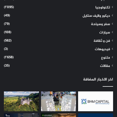
(1٬095)
تكنولوجيا
(49)
ديكور ولايف ستايل
(79)
سفر وسياحة
(108)
سيارات
(562)
فن و ثقافة
(3)
فيديوهات
(1٬658)
متنوع
(35)
مقالات
اخر الاخبار المضافة