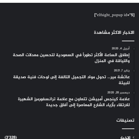
[elfsight_popup id="5"]
الاخبار الاكثر مشاهدة
أبريل 4, 2020
إطلاق الساعة الأكثر تطوراً في السعودية لتحسين معدلات الصحة
واللياقة في المنزل
يناير 7, 2021
عائشة مير… تحول مواد التجميل التالفة إلى لوحات فنية صديقة
للبيئة
ديسمبر 28, 2020
علامة كينجس أمبيشن تتعاون مع علامة ترانسفورمرز الشهيرة
للارتقاء بأزياء الشارع المعاصرة إلى آفاق جديدة
تصنيفات
(3٬328)
الاخبار