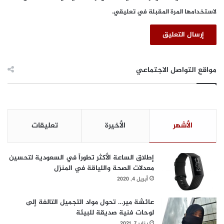
م
لاستخدامها المرة المقبلة في تعليقي.
ع
ل
ى
م
س
ر
مواقع التواصل الاجتماعي
ح
م
و
ل
ا
الأشهر
الأخيرة
تعليقات
ل
ع
ر
إطلاق الساعة الأكثر تطوراً في السعودية لتحسين
ب
معدلات الصحة واللياقة في المنزل
أبريل 4, 2020
عائشة مير… تحول مواد التجميل التالفة إلى
لوحات فنية صديقة للبيئة
يناير 7, 2021