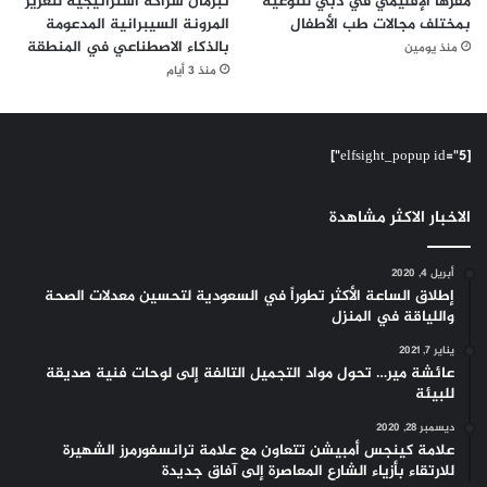
مقرها الإقليمي في دبي للتوعية
تبرمان شراكة استراتيجية لتعزيز
بمختلف مجالات طب الأطفال
المرونة السيبرانية المدعومة
بالذكاء الاصطناعي في المنطقة
منذ يومين
منذ 3 أيام
[elfsight_popup id="5"]
الاخبار الاكثر مشاهدة
أبريل 4, 2020
إطلاق الساعة الأكثر تطوراً في السعودية لتحسين معدلات الصحة
واللياقة في المنزل
يناير 7, 2021
عائشة مير… تحول مواد التجميل التالفة إلى لوحات فنية صديقة
للبيئة
ديسمبر 28, 2020
علامة كينجس أمبيشن تتعاون مع علامة ترانسفورمرز الشهيرة
للارتقاء بأزياء الشارع المعاصرة إلى آفاق جديدة