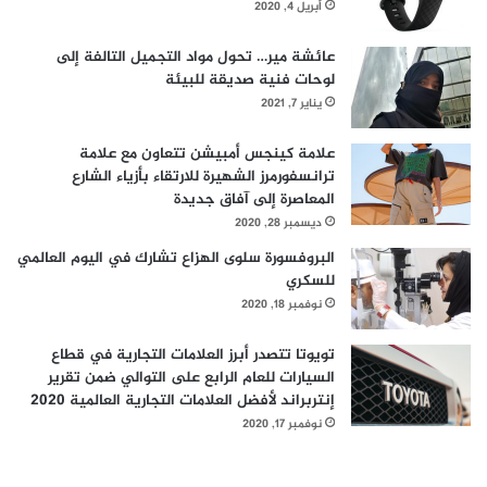
أبريل 4, 2020
ا
ل
م
عائشة مير… تحول مواد التجميل التالفة إلى
ح
لوحات فنية صديقة للبيئة
ت
يناير 7, 2021
و
ى
علامة كينجس أمبيشن تتعاون مع علامة
ا
ترانسفورمرز الشهيرة للارتقاء بأزياء الشارع
ل
المعاصرة إلى آفاق جديدة
م
ديسمبر 28, 2020
ح
البروفسورة سلوى الهزاع تشارك في اليوم العالمي
ل
للسكري
ي
و
نوفمبر 18, 2020
ا
ل
تويوتا تتصدر أبرز العلامات التجارية في قطاع
م
السيارات للعام الرابع على التوالي ضمن تقرير
ش
إنتربراند لأفضل العلامات التجارية العالمية 2020
ت
نوفمبر 17, 2020
ر
ي