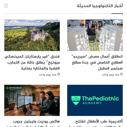
ا
أخبار التكنولوجيا الحديثة
ت
ا
ل
ح
ك
و
م
ي
ة
انطلاق أعمال معرض “سيريدو”
فندق “فير يارستايتن كمبينسكي
العقاري الخامس في جدة مطلع
ميونيخ” يُطلق باقة من التجارب
سبتمبر المقبل
الغامرة والمختارة بعناية
منذ يوم واحد
منذ يوم واحد
أكاديمية طب الأطفال تفتتح
هاكس يونيت وليبلين جروب