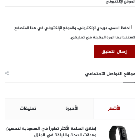
الموقع الإلكتروني
ل
م
ش
ر
احفظ اسمي، بريدي الإلكتروني، والموقع الإلكتروني في هذا المتصفح
و
لاستخدامها المرة المقبلة في تعليقي.
ع
ا
ت
ا
ل
ح
مواقع التواصل الاجتماعي
ك
و
م
ي
ة
الأشهر
الأخيرة
تعليقات
و
ه
ي
إطلاق الساعة الأكثر تطوراً في السعودية لتحسين
ئ
معدلات الصحة واللياقة في المنزل
ة