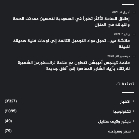
أبريل 4, 2020
إطلاق الساعة الأكثر تطوراً في السعودية لتحسين معدلات الصحة
واللياقة في المنزل
يناير 7, 2021
عائشة مير… تحول مواد التجميل التالفة إلى لوحات فنية صديقة
للبيئة
ديسمبر 28, 2020
علامة كينجس أمبيشن تتعاون مع علامة ترانسفورمرز الشهيرة
للارتقاء بأزياء الشارع المعاصرة إلى آفاق جديدة
تصنيفات
(3٬327)
الاخبار
(1٬095)
تكنولوجيا
(49)
ديكور ولايف ستايل
(79)
سفر وسياحة