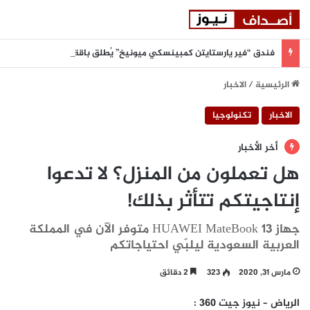
فندق “فير يارستايتن كمبينسكي ميونيخ” يُطلق باقة من التجارب الغامرة والمختارة بعناية
الرئيسية
/
الاخبار
الاخبار
تكنولوجيا
أخر الأخبار
هل تعملون من المنزل؟ لا تدعوا
إنتاجيتكم تتأثر بذلك!
جهاز HUAWEI MateBook 13 متوفر الآن في المملكة
العربية السعودية ليلبّي احتياجاتكم
مارس 31, 2020
323
2 دقائق
الرياض –
نيوز جيت
360
: