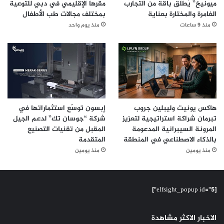
ميونيخ” يُطلق باقة من التجارب
مقرها الإقليمي في دبي للتوعية
الغامرة والمختارة بعناية
بمختلف مجالات طب الأطفال
منذ 9 ساعات
منذ يوم واحد
هاكس يونيت وليبلين جروب
إبسون توسّع استثماراتها في
تبرمان شراكة استراتيجية لتعزيز
شركة “جوسان تك” لدعم الجيل
المرونة السيبرانية المدعومة
المقبل من تقنيات التصنيع
بالذكاء الاصطناعي في المنطقة
المتقدمة
منذ يومين
منذ يومين
[elfsight_popup id="5"]
الاخبار الاكثر مشاهدة