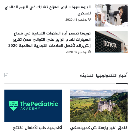
على مستوياتها المرتفعة في جميع الأوقات أثناء عملكم من
البروفسورة سلوى الهزاع تشارك في اليوم العالمي
للسكري
المنزل.
نوفمبر 18, 2020
تويوتا تتصدر أبرز العلامات التجارية في قطاع
السيارات للعام الرابع على التوالي ضمن تقرير
إنتربراند لأفضل العلامات التجارية العالمية 2020
نوفمبر 17, 2020
أخبار التكنولوجيا الحديثة
فندق “فير يارستايتن كمبينسكي
أكاديمية طب الأطفال تفتتح