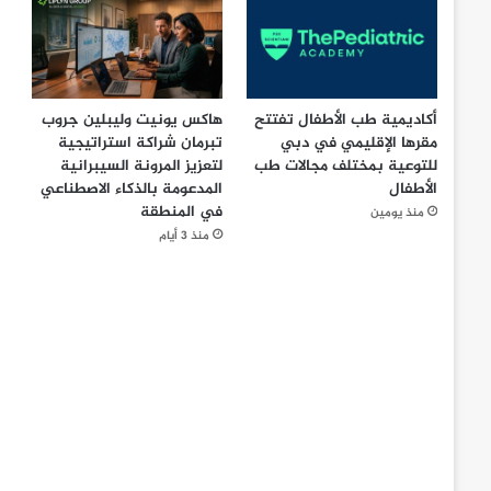
أكاديمية طب الأطفال تفتتح
هاكس يونيت وليبلين جروب
مقرها الإقليمي في دبي
تبرمان شراكة استراتيجية
للتوعية بمختلف مجالات طب
لتعزيز المرونة السيبرانية
الأطفال
المدعومة بالذكاء الاصطناعي
في المنطقة
منذ يومين
منذ 3 أيام