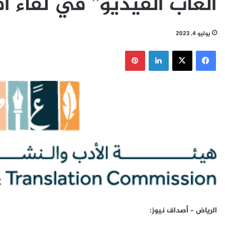
ألعاب الفيديو” في لقاء ا
يوليو 4, 2023
فيسبوك
‫X
لينكدإن
بينتيريست
الرياض – أصداف نيوز: