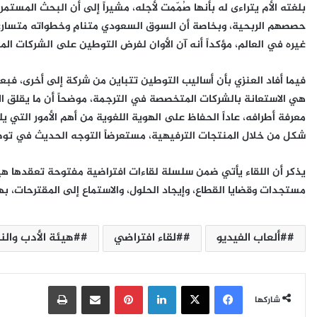
بلغته الأم يتراءى له بأنها صُمّمت لأجله، مشيراً إلى أن البحث المست
حصصهم الربحية، وبخاصة أن السوق السعودي متنامٍ وخطواته متسارعة
غيره في العالم، مؤكداً أنه آن الأوان لفرض التوطين على الشركات المص
فيما أفاد العنزي بأن أساليب التوطين تتباين من شركة إلى أخرى، فبعض
هي الاستعانة بالشركات المتخصصة في الترجمة، موضحاً أن ما يقلق ا
معرفة أطرافه، عاداً الحفاظ على الهوية اللغوية من أهم الأمور التي ي
شكل من خلال المنتجات الترفيهية، مستعرضاً التوجه الحديث في توطي
يذكر أن اللقاء يأتي ضمن سلسلة لقاءات افتراضية مفتوحة تعقدها هيئ
مستجدات وقضايا القطاع، وإيجاد الحلول، والاستماع إلى المقترحات، ب
#ألعاب الفيديو
#لقاء افتراضي
#هيئة الأدب والن
فيسبوك
‫X
لينكدإن
بينتيريست
مشاركة عبر البريد
طباعة
شاركها