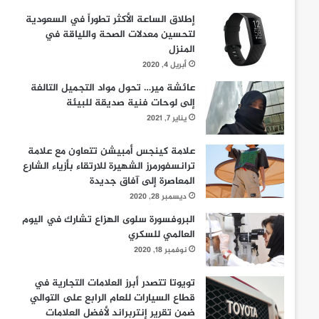
إطلاق الساعة الأكثر تطوراً في السعودية
لتحسين معدلات الصحة واللياقة في
المنزل
أبريل 4, 2020
عائشة مير… تحول مواد التجميل التالفة
إلى لوحات فنية صديقة للبيئة
يناير 7, 2021
علامة كينجس أمبيشن تتعاون مع علامة
ترانسفورمرز الشهيرة للارتقاء بأزياء الشارع
المعاصرة إلى آفاق جديدة
ديسمبر 28, 2020
البروفسورة سلوى الهزاع تشارك في اليوم
العالمي للسكري
نوفمبر 18, 2020
تويوتا تتصدر أبرز العلامات التجارية في
قطاع السيارات للعام الرابع على التوالي
ضمن تقرير إنتربراند لأفضل العلامات