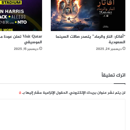
ث
ل
ا
م
ل
"
ل
ي
ر
ش
م
ا
“أفاتار: النار والرماد” يتصدر صالات السينما
س
ر
السعودية
الموسيقي
ي
ك
ديسمبر 24, 2025
ديسمبر 15, 2025
س
ب
ا
م
ل
ؤ
ث
ت
ا
م
اترك تعليقاً
ن
ر
ي
أ
إ
س
لن يتم نشر عنوان بريدك الإلكتروني.
الحقول الإلزامية مشار إليها بـ
*
ل
ي
ا
ى
ا
م
ل
ل
ص
ل
ت
ر
ح
ج
ع