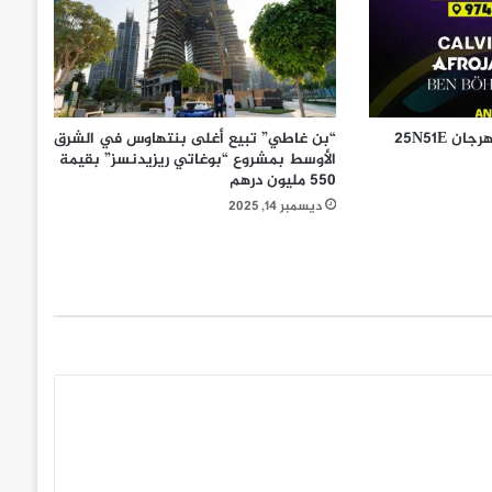
Visit Qatar تعلن عودة مهرجان 25N51E
“بن غاطي” تبيع أغلى بنتهاوس في الشرق
الأوسط بمشروع “بوغاتي ريزيدنسز” بقيمة
550 مليون درهم
ديسمبر 14, 2025