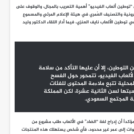
“توطين ألعاب الفيديو” أهمية التعريب بالمجال، والوقوف على
رونية والتصنيف العُمري في هيئة الإعلام المرئي والمسموع
طين الألعاب نايف العنزي، فيما أدار اللقاء الدكتور وليد
لتوطين، إلا أن عليها التأكد من سلامة
لألعاب الفيديو، تتمحور حول الفسح
لمحلية تتبع ملاءمة المحتوى للفئات
ناسبتها لسن الثانية عشرة، لكن المملكة
ة المجتمع السعودي.
كداً أن إدراج لغة “الضاد” في الألعاب طلب مشروع من
ا، وأن الفئة العمرية الممارسة لألعاب الفيديو تبدأ من 3 سنوات إلى عمر غير محدود، فأي شخص يستهلك هذه المنتجات