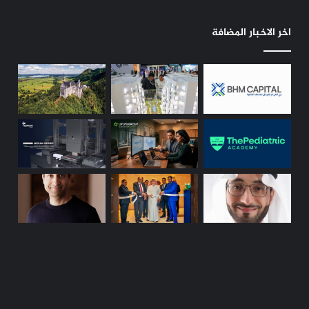
م
ي
اخر الاخبار المضافة
ة
ب
م
ا
ل
ي
ز
ي
ا