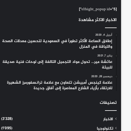
[elfsight_popup id="5"]
الاخبار الاكثر مشاهدة
أبريل 4, 2020
إطلاق الساعة الأكثر تطوراً في السعودية لتحسين معدلات الصحة
واللياقة في المنزل
يناير 7, 2021
عائشة مير… تحول مواد التجميل التالفة إلى لوحات فنية صديقة
للبيئة
ديسمبر 28, 2020
علامة كينجس أمبيشن تتعاون مع علامة ترانسفورمرز الشهيرة
للارتقاء بأزياء الشارع المعاصرة إلى آفاق جديدة
تصنيفات
(3٬328)
الاخبار
(1٬095)
تكنولوجيا