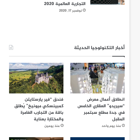
التجارية العالمية 2020
نوفمبر 17, 2020
أخبار التكنولوجيا الحديثة
انطلاق أعمال معرض
فندق “فير يارستايتن
“سيريدو” العقاري الخامس
كمبينسكي ميونيخ” يُطلق
في جدة مطلع سبتمبر
باقة من التجارب الغامرة
المقبل
والمختارة بعناية
منذ يوم واحد
منذ يومين