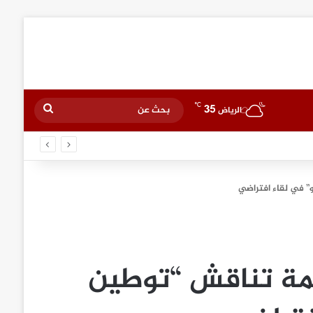
℃
35
بحث
الرياض
عن
و” في لقاء افتراضي
جمة تناقش “توطين