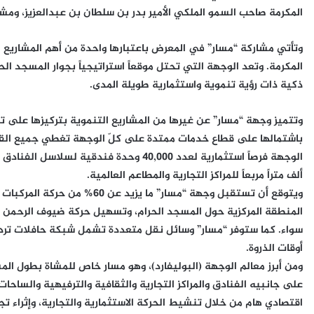
المكرمة صاحب السمو الملكي الأمير بدر بن سلطان بن عبدالعزيز، ومش
وتأتي مشاركة “مسار” في المعرض باعتبارها واحدة من أهم المشاريع ال
المكرمة. وتعد الوجهة التي تحتل موقعاً استراتيجياً بجوار المسجد ا
ذكية ذات رؤية تنموية واستثمارية طويلة المدى.
باشتمالها على قطاع خدمات ممتدة على كلّ الوجهة تغطي جميع القطع 
ألف متراً مربعاً للمراكز التجارية والمطاعم العالمية.
ويتوقع أن تستقبل وجهة “مسار” ما
المنطقة المركزية حول المسجد الحرام، وتسهيل حركة ضيوف الرحمن وق
أوقات الذروة.
ومن أبرز معالم الوجهة (البوليفارد)، وهو مسار خاص للمشاة بطول ا
اقتصادي هام من خلال تنشيط الحركة الاستثمارية والتجارية، وإثراء تجر