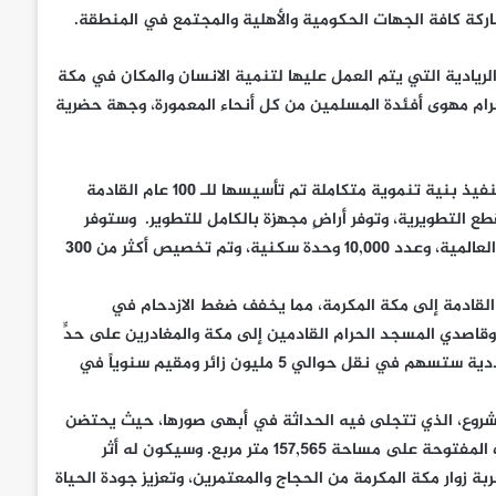
اركة كافة الجهات الحكومية والأهلية والمجتمع في المنطقة.
ريادية التي يتم العمل عليها لتنمية الانسان والمكان في مكة
لحرام مهوى أفئدة المسلمين من كل أنحاء المعمورة، وجهة حضرية
وتتميز وجهة “مسار” عن غيرها من المشاريع التنموية بتركيزها على تنفيذ بنية تنموية متكاملة تم تأسيسها للـ 100 عام القادمة
التطويرية، وتوفر أراضٍ مجهزة بالكامل للتطوير. وستوفر
الوجهة فرصاً استثمارية لعدد 40,000 وحدة فندقية لسلاسل الفنادق العالمية، وعدد 10,000 وحدة سكنية، وتم تخصيص أكثر من 300
 يزيد عن 60% من حركة المركبات القادمة إلى مكة المكرمة، مما يخفف ضغط الازدحام في
اصدي المسجد الحرام القادمين إلى مكة والمغادرين على حدٍّ
سواء. كما ستوفر “مسار” وسائل نقل متعددة تشمل شبكة حافلات ترددية ستسهم في نقل حوالي 5 مليون زائر ومقيم سنوياً في
لمشروع، الذي تتجلى فيه الحداثة في أبهى صورها، حيث يحتضن
على جانبيه الفنادق والمراكز التجارية والثقافية والترفيهية والساحات المفتوحة على مساحة 157,565 متر مربع. وسيكون له أثر
بة زوار مكة المكرمة من الحجاج والمعتمرين، وتعزيز جودة الحياة