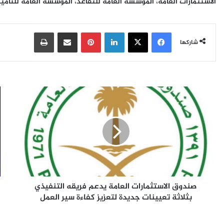
الاستثمارات العامة، المؤسسة العامة للتقاعد، المؤسسة العامة للتأمين
فيسبوك
‫X
لينكدإن
بينتيريست
مشاركة عبر البريد
طباعة
شاركها
ص
و
ن
ر
د
ش
و
ع
ق
م
ا
ل
ل
ف
ا
ن
س
ي
صندوق الاستثمارات العامة يدعم فريقه التنفيذي
ت
ة
ث
بثلاثة تعيينات جديدة لتعزيز كفاءة سير العمل
ل
م
أ
ا
ك