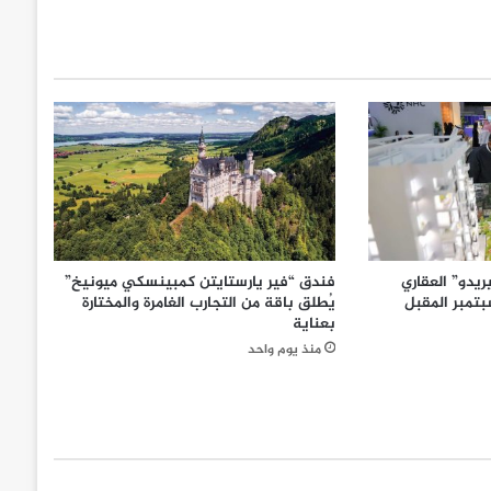
يدو” العقاري
فندق “فير يارستايتن كمبينسكي ميونيخ”
تمبر المقبل
يُطلق باقة من التجارب الغامرة والمختارة
بعناية
منذ يوم واحد