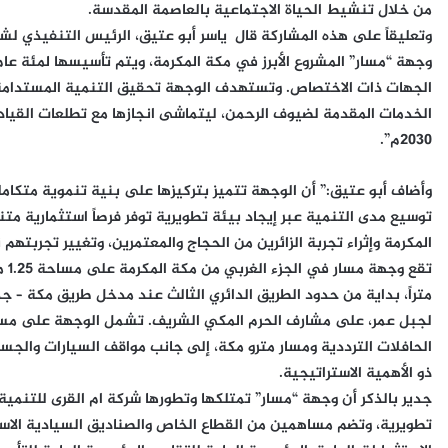
من خلال تنشيط الحياة الاجتماعية بالعاصمة المقدسة.
وتعليقاً على هذه المشاركة قال ياسر أبو عتيق، الرئيس التنفيذي لشرك
وجهة “مسار” المشروع الأبرز في مكة المكرمة، ويتم تأسيسها لمئة ع
الجهات ذات الاختصاص. وتستهدف الوجهة تحقيق التنمية المستدامة وت
2030م”.
وأضاف أبو عتيق:” أن الوجهة تتميز بتركيزها على بنية تنموية متك
توسيع مدى التنمية عبر إيجاد بيئة تطويرية توفر فرصاً استثمارية 
المكرمة وإثراء تجربة الزائرين من الحجاج والمعتمرين، وتغيير تجربتهم 
متراً، بداية من حدود الطريق الدائري الثالث عند مدخل طريق مكة – جدة
لجبل عمر، على مشارف الحرم المكي الشريف. تشمل الوجهة على مسار
الحافلات الترددية ومسار مترو مكة، إلى جانب مواقف السيارات والجسو
ذو الأهمية الاستراتيجية.
جدير بالذكر أن وجهة “مسار” تمتلكها وتطورها شركة ام القرى للتنمي
تطويرية، وتضم مساهمين من القطاع الخاص والصناديق السيادية الاستث