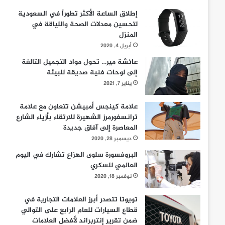
إطلاق الساعة الأكثر تطوراً في السعودية
لتحسين معدلات الصحة واللياقة في
المنزل
أبريل 4, 2020
عائشة مير… تحول مواد التجميل التالفة
إلى لوحات فنية صديقة للبيئة
يناير 7, 2021
علامة كينجس أمبيشن تتعاون مع علامة
ترانسفورمرز الشهيرة للارتقاء بأزياء الشارع
المعاصرة إلى آفاق جديدة
ديسمبر 28, 2020
البروفسورة سلوى الهزاع تشارك في اليوم
العالمي للسكري
نوفمبر 18, 2020
تويوتا تتصدر أبرز العلامات التجارية في
قطاع السيارات للعام الرابع على التوالي
ضمن تقرير إنتربراند لأفضل العلامات