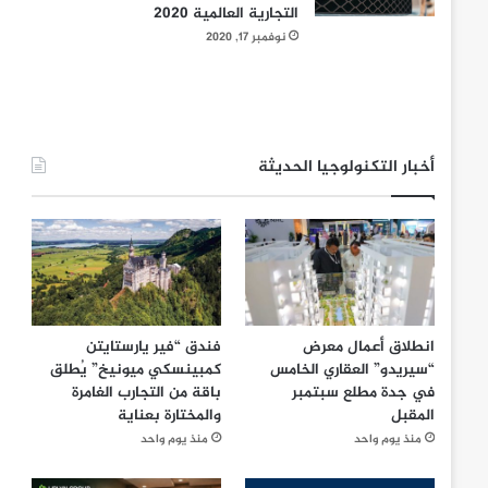
التجارية العالمية 2020
نوفمبر 17, 2020
أخبار التكنولوجيا الحديثة
انطلاق أعمال معرض
فندق “فير يارستايتن
“سيريدو” العقاري الخامس
كمبينسكي ميونيخ” يُطلق
في جدة مطلع سبتمبر
باقة من التجارب الغامرة
المقبل
والمختارة بعناية
منذ يوم واحد
منذ يوم واحد