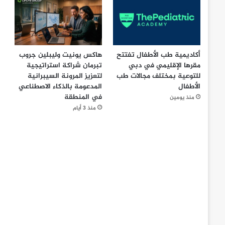
أكاديمية طب الأطفال تفتتح
هاكس يونيت وليبلين جروب
مقرها الإقليمي في دبي
تبرمان شراكة استراتيجية
للتوعية بمختلف مجالات طب
لتعزيز المرونة السيبرانية
الأطفال
المدعومة بالذكاء الاصطناعي
في المنطقة
منذ يومين
منذ 3 أيام