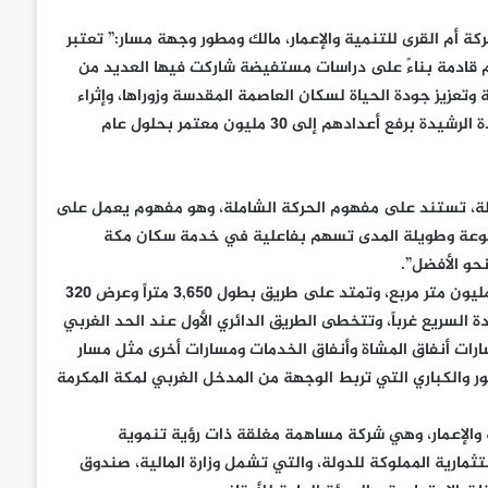
ة أم القرى للتنمية والإعمار، مالك ومطور وجهة مسار:” تعتبر
ام قادمة بناءً على دراسات مستفيضة شاركت فيها العديد من
عزيز جودة الحياة لسكان العاصمة المقدسة وزوراها، وإثراء
الخدمات المقدمة لضيوف الرحمن، ليتماشى انجازها مع تطلعات القيادة الرشيدة برفع أعدادهم إلى 30 مليون معتمر بحلول عام
املة، تستند على مفهوم الحركة الشاملة، وهو مفهوم يعمل على
متنوعة وطويلة المدى تسهم بفاعلية في خدمة سكان مكة
نحو الأفضل”.
تقع وجهة مسار في الجزء الغربي من مكة المكرمة على مساحة 1.25 مليون متر مربع، وتمتد على طريق بطول 3,650 متراً وعرض 320
 السريع غرباً، وتتخطى الطريق الدائري الأول عند الحد الغربي
ات أنفاق المشاة وأنفاق الخدمات ومسارات أخرى مثل مسار
ر والكباري التي تربط الوجهة من المدخل الغربي لمكة المكرمة
ة والإعمار، وهي شركة مساهمة مغلقة ذات رؤية تنموية
مارية المملوكة للدولة، والتي تشمل وزارة المالية، صندوق