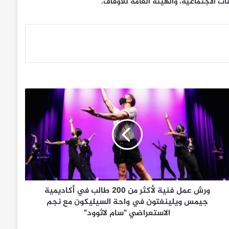
ات الاجتماعية، والهيئة العامة للأوقاف.
ورش عمل فنية لأكثر من 200 طالب في أكاديمية
جيمس ويلينغتون في واحة السيليكون مع نجم
الاستعراضي "سام لاثوود"