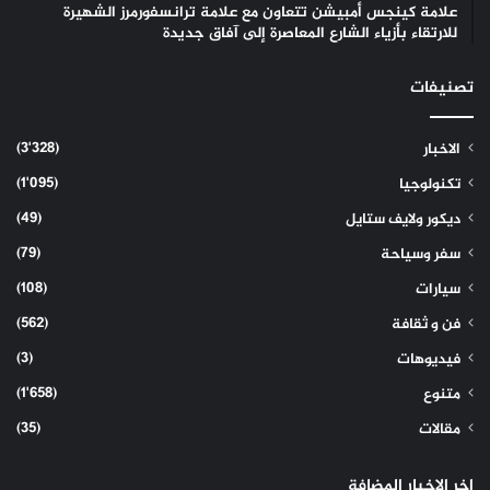
علامة كينجس أمبيشن تتعاون مع علامة ترانسفورمرز الشهيرة
للارتقاء بأزياء الشارع المعاصرة إلى آفاق جديدة
تصنيفات
(3٬328)
الاخبار
(1٬095)
تكنولوجيا
(49)
ديكور ولايف ستايل
(79)
سفر وسياحة
(108)
سيارات
(562)
فن و ثقافة
(3)
فيديوهات
(1٬658)
متنوع
(35)
مقالات
اخر الاخبار المضافة