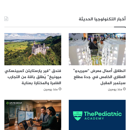
ل
ع
ر
أخبار التكنولوجيا الحديثة
ب
ي
انطلاق أعمال معرض “سيريدو”
فندق “فير يارستايتن كمبينسكي
العقاري الخامس في جدة مطلع
ميونيخ” يُطلق باقة من التجارب
سبتمبر المقبل
الغامرة والمختارة بعناية
منذ يومين
منذ يومين