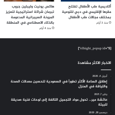
أكاديمية طب الأطفال تفتتح
هاكس يونيت وليبلين جروب
مقرها الإقليمي في دبي للتوعية
تبرمان شراكة استراتيجية لتعزيز
بمختلف مجالات طب الأطفال
المرونة السيبرانية المدعومة
بالذكاء الاصطناعي في المنطقة
منذ 3 أيام
منذ 4 أيام
[elfsight_popup id="5"]
الاخبار الاكثر مشاهدة
أبريل 4, 2020
إطلاق الساعة الأكثر تطوراً في السعودية لتحسين معدلات الصحة
واللياقة في المنزل
يناير 7, 2021
عائشة مير… تحول مواد التجميل التالفة إلى لوحات فنية صديقة
للبيئة
ديسمبر 28, 2020