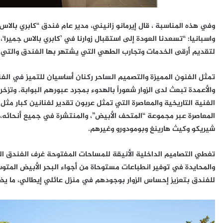
وفي هذه المناسبة ، قال إيرمانو زانيني، مدير عام فندق “كابري بالاس
واسبانيا: “تسعدنا العودة إلى استقبال زوارنا في ’كابري بالاس جمير
لتقديم أرقى الخدمات وتجارب الطهي التي يشتهر بها الفندق والتي 
تمثل الفنون المميزة والتصميم الساحر ركنان أساسيان للتميز في الف
والأعمدة تبعث لدى الزوار شعوراً بالهدوء بمجرد عبورهم البوابة. وتزخ
الفنية التاريخية والمعاصرة التي تمثل عربون تقدير لفنانين كبار مثل
المعاصرة عبر مجموعة “المتحف الأبيض”، والمنتشرة في جميع أنحائه، و
شيريكو وكيث هارينغ وبومودورو وغيرهم.
والمحايدة في توفير انطباعات مستوحاة من أجواء البحر الأبيض المت
للفندق بتعزيز إحساس الزوار بوجودهم في منزل عائلي إيطالي، ما ي