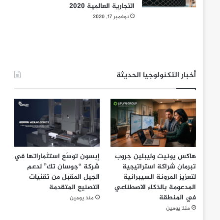
التجارية العالمية 2020
نوفمبر 17, 2020
أخبار التكنولوجيا الحديثة
هاكس يونيت وليبلين جروب
إبسون توسّع استثماراتها في
تبرمان شراكة استراتيجية
شركة “جوسان تك” لدعم
لتعزيز المرونة السيبرانية
الجيل المقبل من تقنيات
المدعومة بالذكاء الاصطناعي
التصنيع المتقدمة
في المنطقة
منذ يومين
منذ يومين