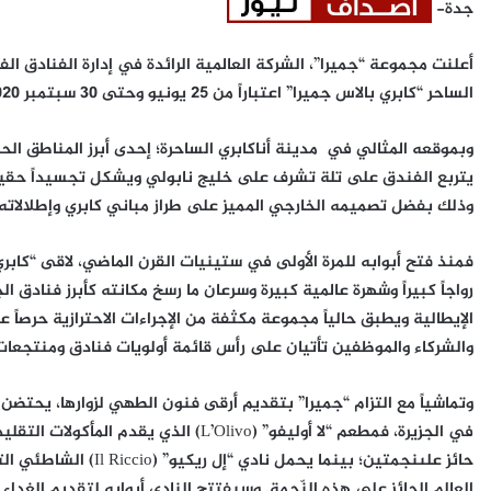
جدة-
أعلنت مجموعة “جميرا”، الشركة العالمية الرائدة في إدارة الفنادق الف
الساحر “كابري بالاس جميرا” اعتباراً من 25 يونيو وحتى 30 سبتمبر 2020 لاستقبال زواره تحت مظلة “مجموعة جميرا”.
وبموقعه المثالي في مدينة أناكابري الساحرة؛ إحدى أبرز المناطق الح
يتربع الفندق على تلة تشرف على خليج نابولي ويشكل تجسيداً حقيقياً
وذلك بفضل تصميمه الخارجي المميز على طراز مباني كابري وإطلالاته 
فمنذ فتح أبوابه للمرة الأولى في ستينيات القرن الماضي، لاقى “كابر
رواجاً كبيراً وشهرة عالمية كبيرة وسرعان ما رسخ مكانته كأبرز فنادق ا
الإيطالية ويطبق حالياً مجموعة مكثفة من الإجراءات الاحترازية حرصاً ع
والشركاء والموظفين تأتيان على رأس قائمة أولويات فنادق ومنتجعات
وتماشياً مع التزام “جميرا” بتقديم أرقى فنون الطهي لزوارها، يحتض
في الجزيرة، فمطعم “لا أوليفو” (L’Olivo)
حائز علىنجمتين؛ بينما ي
العالم الحائز على هذه النّجمة. وسيفتتح النادي أبوابه لتقديم الغدا