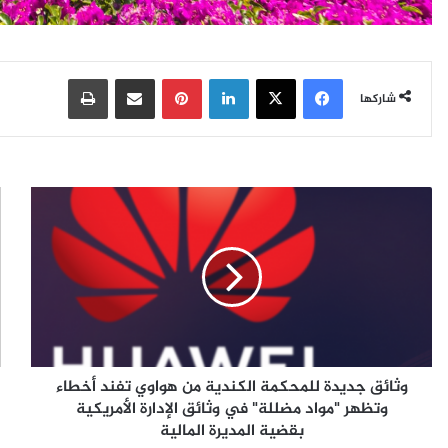
فيسبوك
‫X
لينكدإن
بينتيريست
مشاركة عبر البريد
طباعة
شاركها
و
أ
ث
ب
ا
ر
ئ
ز
ق
1
ج
0
د
ن
ي
ت
د
ا
وثائق جديدة للمحكمة الكندية من هواوي تفند أخطاء
ة
ئ
ل
وتظهر "مواد مضللة" في وثائق الإدارة الأمريكية
ج
ل
ك
بقضية المديرة المالية