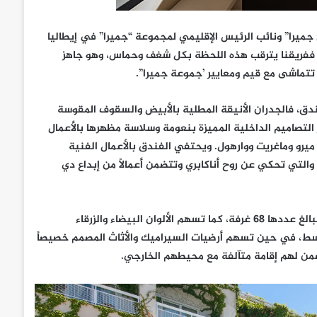
 جميرا” ونائب الرئيس الإقليمي لمجموعة “جميرا” في إيطاليا
ا‘، ففريقنا يترقب هذه اللحظة بكل شغف وحماس، وهو جاهز
تتماشى مع قيم ومعايير ’جموعة جميرا”.
ندق، فالجدران الأنيقة المطلية بالأبيض والسقوف المقوسة
ر التصاميم الداخلية المميزة بنعومة وسلاسة مظهرها بالأعمال
 ميرو وماغريت ووارهول. ويحتفي الفندق بالأعمال الفنية
التي تحكي عن روح أناكابري وتتضمن أعمالاً من إبداع دي
تغطي التصاميم الداخلية الأنيقة للمساحات المفتوحة غرف الفندق البالغ عددها 68 غرفة، كما تسهم الألوان البيضاء والزرقاء
وسط، في حين تسهم أرضيات السيراميك والأثاث المصمم خصيصاً
ضمن لهم إقامة متآلفة مع محيطهم الخارجي.