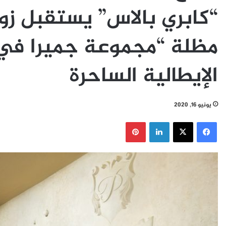
“كابري بالاس” يستقبل زوا
مظلة “مجموعة جميرا في 
الإيطالية الساحرة
يونيو 16, 2020
فيسبوك
‫X
لينكدإن
بينتيريست