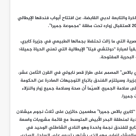
اخرة والتابعة لدبي القابضة، عن افتتاح أبواب فندقها الإيطالي
صرية التي ما زالت تحتفظ بجمالها الطبيعي في جزيرة كابري،
 لعبارة “دولتشي فيتا” الإيطالية التي تعني الحياة جميلة؛
البحرية المفتوحة.
ي بالاس” المصمم على طراز قصر نابولي في القرن الثامن عشر،
لجزيرة. وسيلتزم الفندق باتباع التوجيهات الصادرة عن الحكومة
لى سلامة الجميع، لاسيّما أن صحة وسلامة جميع زوار والنزلاء
 جميرا.
ن “كابري بالاس جميرا” مطعمين حائزين على ثلاث نجوم ميشلان
 الذي يقدم المأكولات التقليدية لمنطقة البحر الأبيض المتوسط مع قائمة مشروبات واسعة
حمل نادي “إل ريكيو” (Il Riccio) الشاطئي التابع للفندق نجمة واحدة وهو النادي الشاطئي الوحيد في
ء والعشاء لزواره، وهو الذي يشتهر بتربعه على الساحل الصخري