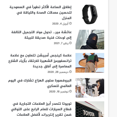
إطلاق الساعة الأكثر تطوراً في السعودية
لتحسين معدلات الصحة واللياقة في
المنزل
أبريل 4, 2020
عائشة مير… تحول مواد التجميل التالفة
إلى لوحات فنية صديقة للبيئة
يناير 7, 2021
علامة كينجس أمبيشن تتعاون مع علامة
ترانسفورمرز الشهيرة للارتقاء بأزياء الشارع
المعاصرة إلى آفاق جديدة
ديسمبر 28, 2020
البروفسورة سلوى الهزاع تشارك في اليوم
العالمي للسكري
نوفمبر 18, 2020
تويوتا تتصدر أبرز العلامات التجارية في
قطاع السيارات للعام الرابع على التوالي
ضمن تقرير إنتربراند لأفضل العلامات