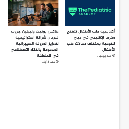
أكاديمية طب الأطفال تفتتح
هاكس يونيت وليبلين جروب
مقرها الإقليمي في دبي
تبرمان شراكة استراتيجية
للتوعية بمختلف مجالات طب
لتعزيز المرونة السيبرانية
الأطفال
المدعومة بالذكاء الاصطناعي
في المنطقة
منذ يومين
منذ 3 أيام