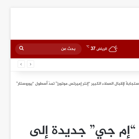
℃
37
بحث
الرياض
عن
ابةً لإقبال العملاء الكبير “إنتر إميرتس موتورز” تمدّ أسطول “يوروستار”
“إم جي” جديدة إلى