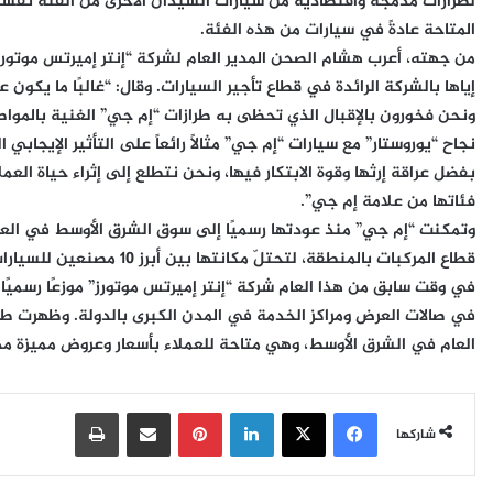
لطرازات مدمجة واقتصادية من سيارات السيدان الأخرى من الفئة نفسها
المتاحة عادةً في سيارات من هذه الفئة.
من جهته، أعرب
هشام الصحن المدير العام لشركة “إنتر إميرتس موتورز
إياها بالشركة الرائدة في قطاع تأجير السيارات. وقال: “غالبًا ما يكون عم
ونحن فخورون بالإقبال الذي تحظى به طرازات “إم جي” الغنية بالمواصفا
نجاح “يوروستار” مع سيارات “إم جي” مثالاً رائعاً على التأثير الإيجاب
بفضل عراقة إرثها وقوة الابتكار فيها، ونحن نتطلع إلى إثراء حياة العمل
فئاتها من علامة إم جي”.
قطاع المركبات بالمنطقة، لت
في وقت سابق من هذا العام شركة “إنتر إميرتس موتورز” موزعًا رسميًا 
في صالات العرض ومراكز الخدمة في المدن الكبرى بالدولة. وظهرت طرا
العام في الشرق الأوسط، وهي متاحة للعملاء بأسعار وعروض مميزة مدعومة
فيسبوك
‫X
لينكدإن
بينتيريست
مشاركة عبر البريد
طباعة
شاركها