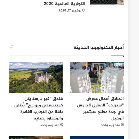
التجارية العالمية 2020
نوفمبر 17, 2020
أخبار التكنولوجيا الحديثة
انطلاق أعمال معرض
فندق “فير يارستايتن
“سيريدو” العقاري الخامس
كمبينسكي ميونيخ” يُطلق
في جدة مطلع سبتمبر
باقة من التجارب الغامرة
المقبل
والمختارة بعناية
منذ يوم واحد
منذ يوم واحد