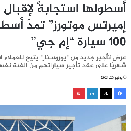
أسطولها استجابةً لإقبال ال
إميرتس موتورز” تمدّ أسطو
100 سيارة “إم جي”
شهريًا على عقد تأجير سياراتهم من الفئة نفس
يونيو 23, 2021
فيسبوك
‫X
لينكدإن
بينتيريست