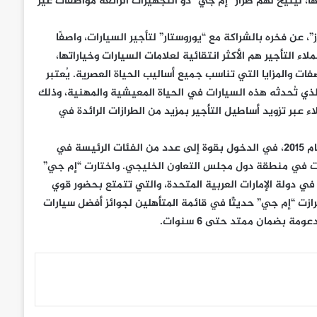
، ليتيح لهم طراز “إم جي” ذو التجهيزات الرائعة مواصفات غير
”
، عن فخره بالشراكة مع “يوروستار” لتأجير السيارات، واصفًا
لاء التأجير هم الأكثر انتقائية لعلامات السيارات وخياراتها،
ت والمزايا التي تناسب جميع أساليب الحياة العصرية. يُعتبر
ي الذي تُحدثه هذه السيارات في الحياة المعيشية والمهنية، وذلك
اء عبر تزويد أساطيل التأجير بمزيد من الطرازات الرائدة في
وتمكنت “إم جي” منذ عودتها رسميًا إلى سوق الشرق الأوسط في العام 2015، في الدخول بقوة إلى عدد من الفئات الرئيسة في
حتلّ مكانتها بين أبرز 10 مصنعين للسيارات في منطقة دول مجلس التعاون الخليجي. واختارت “إم جي”
في دولة الإمارات العربية المتحدة، والتي تتمتع بحضور قوي
زت “إم جي” حديثًا في قائمة المتأهلين لجوائز أفضل سيارات
 بضمان ممتد حتى 6 سنوات.