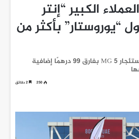
عملاء الكبير “إنتر
ل “يوروستار” بأكثر من
عرض تأجير جديد من "يوروستار" يتيح للعملاء استئجار MG 5 بفارق 99 درهمًا إضافية
ها
250
2 دقائق