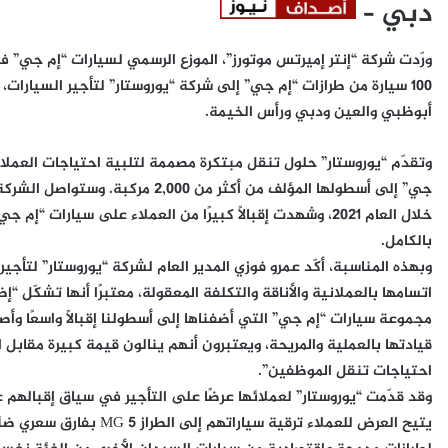
دبي
–
ورّدت شركة “إنتر إميرتس موتورز”، الموزع الرسمي لسيارات “إم جي” في 
100 سيارة من طرازات “إم جي” إلى شركة “يوروستار” لتأجير السيارات،
أبوظبي والعين ودبي ورأس الخيمة.
وتقدّم “يوروستار” حلول تنقل مبتكرة مصممة لتلبية احتياجات العملا
جي” إلى أسطولها المؤلف من أكثر من 
خلال العام 2021، وشهدت إقبالًا كبيرًا من العملاء على سيار
بالكامل.
وبهذه المناسبة، أكّد
عمرو فوزي المدير العام لشركة “يوروستار” لتأجير
اتسامها بالعملانية والأناقة والتكلفة المعقولة، معتبرًا أنها تشكّل “إ
مجموعة سيارات “إم جي” التي أضفناها إلى أسطولنا إقبالًا واسعًا و
قيادتها بالعملية والمريحة، ويعتبرون أنهم ينالون قيمة كبيرة مقابل 
احتياجات تنقل الموظفين”.
وقد قدّمت “يوروستار” لعملائها عرضًا على التأجير في سياق إقبالهم 