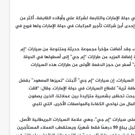
دولة الإمارات والتابعة لشركة علي وأولاده القابضة، أكثر من
 إحدى أبرز شركات تأجير المركبات في دولة الإمارات ولها فروع في
ء، وقد أضافت مؤخراً مجموعة حديثة ومتنوعة من سيارات “إم
2,000 مركبة. وستواصل الشركة إضافة المزيد من طرازات “إم جي” إلى أسطولها في الدولة
ات “إم جي” أسفر عن حجز الدفعة الأولى من طرازات هذه السيارات
 السيارات
، إن سيارات “إم جي” أثبتت “تميزها المعهود” بفضل
ضافة ثرية” لقطاع السيارات في دولة الإمارات. وقال: “لاقت
أصبحت تحظى بشعبية متزايدة بين عملائنا، الذين يصفون
المال من نواحي الكفاءة والمواصفات الأخرى، التي تلبي
على سيارات “إم جي”، وهي علامة السيارات البريطانية الأصل.
يتيح العرض للعملاء ترقية سياراتهم إلى الطراز MG 5 بفارق سعري ضئيل يبلغ 99 درهمًا فقط شهريًا، ويستقطب العملاء المستأجرين