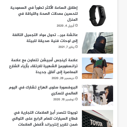
إطلاق الساعة الأكثر تطوراً في السعودية
لتحسين معدلات الصحة واللياقة في
المنزل
أبريل 4, 2020
عائشة مير… تحول مواد التجميل التالفة
إلى لوحات فنية صديقة للبيئة
يناير 7, 2021
علامة كينجس أمبيشن تتعاون مع علامة
ترانسفورمرز الشهيرة للارتقاء بأزياء الشارع
المعاصرة إلى آفاق جديدة
ديسمبر 28, 2020
البروفسورة سلوى الهزاع تشارك في اليوم
العالمي للسكري
نوفمبر 18, 2020
تويوتا تتصدر أبرز العلامات التجارية في
قطاع السيارات للعام الرابع على التوالي
ضمن تقرير إنتربراند لأفضل العلامات