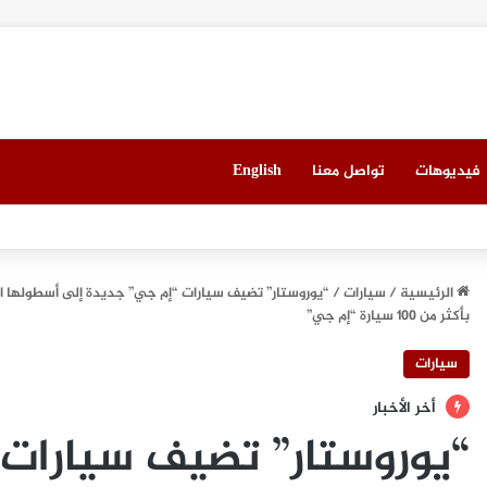
فيديوهات
تواصل معنا
English
 العقاري الخامس في جدة مطلع سبتمبر المقبل
الرئيسية
/
سيارات
/
“يوروستار” تضيف سيارات “إم جي” جديدة إلى أسطولها استج
بأكثر من 100 سيارة “إم جي”
سيارات
أخر الأخبار
“يوروستار” تضيف سيارات 