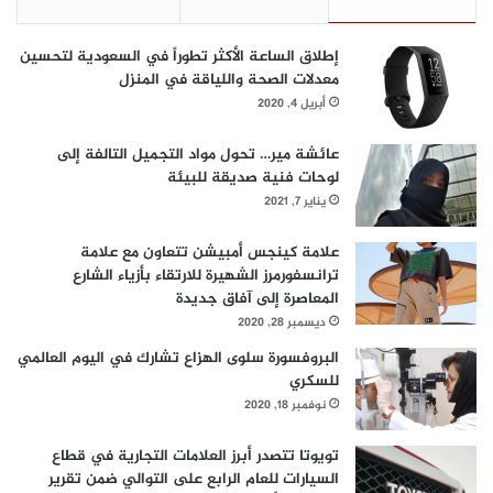
إطلاق الساعة الأكثر تطوراً في السعودية لتحسين
معدلات الصحة واللياقة في المنزل
أبريل 4, 2020
عائشة مير… تحول مواد التجميل التالفة إلى
لوحات فنية صديقة للبيئة
يناير 7, 2021
علامة كينجس أمبيشن تتعاون مع علامة
ترانسفورمرز الشهيرة للارتقاء بأزياء الشارع
المعاصرة إلى آفاق جديدة
ديسمبر 28, 2020
البروفسورة سلوى الهزاع تشارك في اليوم العالمي
للسكري
نوفمبر 18, 2020
تويوتا تتصدر أبرز العلامات التجارية في قطاع
السيارات للعام الرابع على التوالي ضمن تقرير