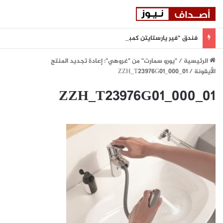
فندق “فير يارستايتن كمبينسكي ميونيخ” يُطلق باقة من التجارب الغامرة والمختارة بعناية
الرئيسية
/
"يورو سمارت" من "غروهي": إعادة تجديد المنتج
الأيقونة
/
ZZH_T23976G01_000_01
ZZH_T23976G01_000_01