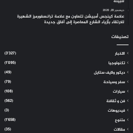
للبيئة
ديسمبر 28, 2020
علامة كينجس أمبيشن تتعاون مع علامة ترانسفورمرز الشهيرة
للارتقاء بأزياء الشارع المعاصرة إلى آفاق جديدة
تصنيفات
(3٬327)
الاخبار
(1٬095)
تكنولوجيا
(49)
ديكور ولايف ستايل
(79)
سفر وسياحة
(108)
سيارات
(562)
فن و ثقافة
(3)
فيديوهات
(1٬658)
متنوع
(35)
مقالات