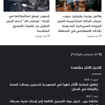
هاكس يونيت وليبلين جروب
إبسون توسّع استثماراتها في
تبرمان شراكة استراتيجية لتعزيز
شركة “جوسان تك” لدعم الجيل
المرونة السيبرانية المدعومة
المقبل من تقنيات التصنيع
بالذكاء الاصطناعي في المنطقة
المتقدمة
منذ يومين
منذ يومين
[elfsight_popup id="5"]
الاخبار الاكثر مشاهدة
أبريل 4, 2020
إطلاق الساعة الأكثر تطوراً في السعودية لتحسين معدلات الصحة
واللياقة في المنزل
يناير 7, 2021
عائشة مير… تحول مواد التجميل التالفة إلى لوحات فنية صديقة