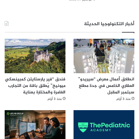
أخبار التكنولوجيا الحديثة
انطلاق أعمال معرض “سيريدو”
فندق “فير يارستايتن كمبينسكي
العقاري الخامس في جدة مطلع
ميونيخ” يُطلق باقة من التجارب
سبتمبر المقبل
الغامرة والمختارة بعناية
منذ 3 أيام
منذ 3 أيام