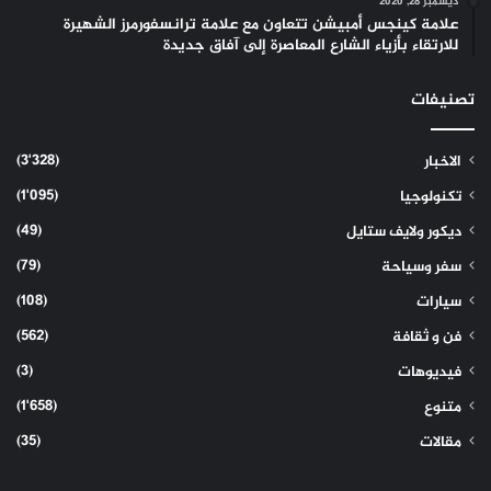
ديسمبر 28, 2020
علامة كينجس أمبيشن تتعاون مع علامة ترانسفورمرز الشهيرة
للارتقاء بأزياء الشارع المعاصرة إلى آفاق جديدة
تصنيفات
(3٬328)
الاخبار
(1٬095)
تكنولوجيا
(49)
ديكور ولايف ستايل
(79)
سفر وسياحة
(108)
سيارات
(562)
فن و ثقافة
(3)
فيديوهات
(1٬658)
متنوع
(35)
مقالات