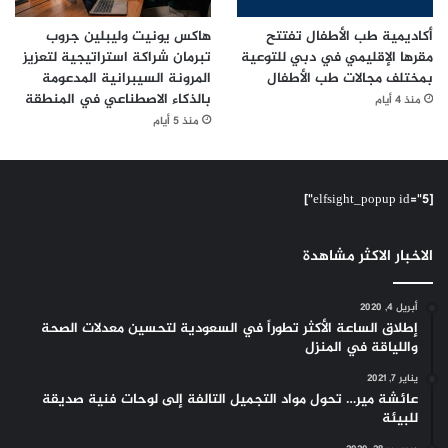
أكاديمية طب الأطفال تفتتح
هاكس يونيت وليبلين جروب
مقرها الإقليمي في دبي للتوعية
تبرمان شراكة استراتيجية لتعزيز
بمختلف مجالات طب الأطفال
المرونة السيبرانية المدعومة
بالذكاء الاصطناعي في المنطقة
منذ 4 أيام
منذ 5 أيام
[elfsight_popup id="5"]
الاخبار الاكثر مشاهدة
أبريل 4, 2020
إطلاق الساعة الأكثر تطوراً في السعودية لتحسين معدلات الصحة
واللياقة في المنزل
يناير 7, 2021
عائشة مير… تحول مواد التجميل التالفة إلى لوحات فنية صديقة
للبيئة