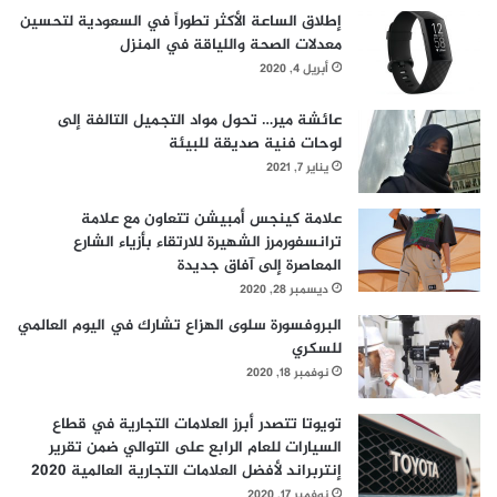
إطلاق الساعة الأكثر تطوراً في السعودية لتحسين
معدلات الصحة واللياقة في المنزل
أبريل 4, 2020
عائشة مير… تحول مواد التجميل التالفة إلى
لوحات فنية صديقة للبيئة
يناير 7, 2021
علامة كينجس أمبيشن تتعاون مع علامة
ترانسفورمرز الشهيرة للارتقاء بأزياء الشارع
المعاصرة إلى آفاق جديدة
ديسمبر 28, 2020
البروفسورة سلوى الهزاع تشارك في اليوم العالمي
للسكري
نوفمبر 18, 2020
تويوتا تتصدر أبرز العلامات التجارية في قطاع
السيارات للعام الرابع على التوالي ضمن تقرير
إنتربراند لأفضل العلامات التجارية العالمية 2020
نوفمبر 17, 2020