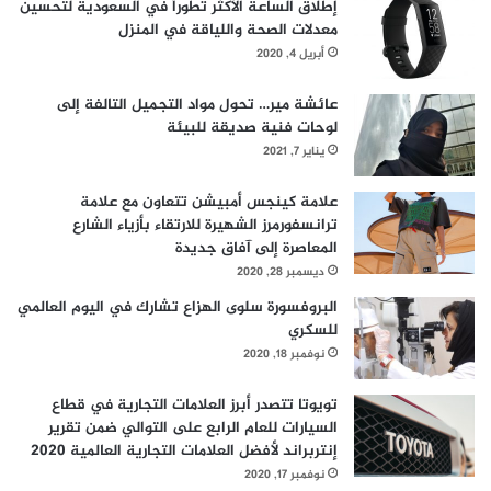
إطلاق الساعة الأكثر تطوراً في السعودية لتحسين
معدلات الصحة واللياقة في المنزل
أبريل 4, 2020
عائشة مير… تحول مواد التجميل التالفة إلى
لوحات فنية صديقة للبيئة
يناير 7, 2021
علامة كينجس أمبيشن تتعاون مع علامة
ترانسفورمرز الشهيرة للارتقاء بأزياء الشارع
المعاصرة إلى آفاق جديدة
ديسمبر 28, 2020
البروفسورة سلوى الهزاع تشارك في اليوم العالمي
للسكري
نوفمبر 18, 2020
تويوتا تتصدر أبرز العلامات التجارية في قطاع
السيارات للعام الرابع على التوالي ضمن تقرير
إنتربراند لأفضل العلامات التجارية العالمية 2020
نوفمبر 17, 2020