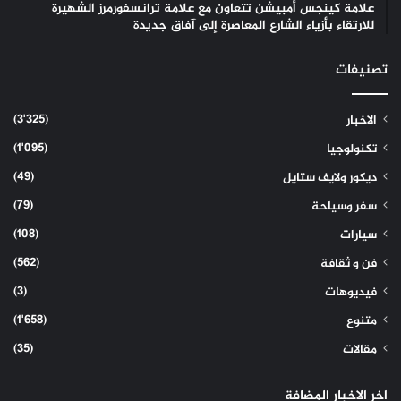
علامة كينجس أمبيشن تتعاون مع علامة ترانسفورمرز الشهيرة
للارتقاء بأزياء الشارع المعاصرة إلى آفاق جديدة
تصنيفات
(3٬325)
الاخبار
(1٬095)
تكنولوجيا
(49)
ديكور ولايف ستايل
(79)
سفر وسياحة
(108)
سيارات
(562)
فن و ثقافة
(3)
فيديوهات
(1٬658)
متنوع
(35)
مقالات
اخر الاخبار المضافة