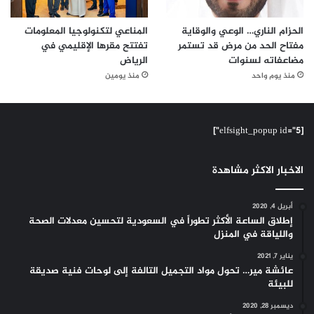
الحزام الناري… الوعي والوقاية
المناعي لتكنولوجيا المعلومات
مفتاح الحد من مرض قد تستمر
تفتتح مقرها الإقليمي في
مضاعفاته لسنوات
الرياض
منذ يوم واحد
منذ يومين
[elfsight_popup id="5"]
الاخبار الاكثر مشاهدة
أبريل 4, 2020
إطلاق الساعة الأكثر تطوراً في السعودية لتحسين معدلات الصحة
واللياقة في المنزل
يناير 7, 2021
عائشة مير… تحول مواد التجميل التالفة إلى لوحات فنية صديقة
للبيئة
ديسمبر 28, 2020