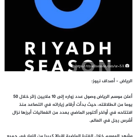
https://riyadhseason.com/ar-SA
الرياض – أصداف نيوز:
أعلن موسم الرياض وصول عدد زواره إلى 10 ملايين زائر خلال 50
يوما من انطلاقته، حيث بدأت أرقام زياراته في التصاعد منذ
افتتاحه في أواخر أكتوبر الماضي بعدد من الفعاليات أبرزها نزال
أشرس رجل في العالم.
وشهد الموسم خلال الفترة الماضية إقبالا كبيرا من الزوار في جميع