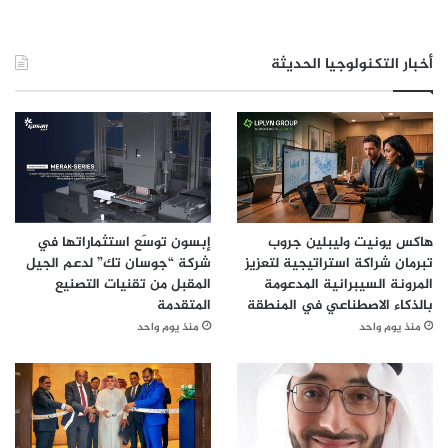
أخبار التكنولوجيا الحديثة
هاكس يونيت وليبلين جروب
إبسون توسّع استثماراتها في
تبرمان شراكة استراتيجية لتعزيز
شركة “جوسان تك” لدعم الجيل
المرونة السيبرانية المدعومة
المقبل من تقنيات التصنيع
بالذكاء الاصطناعي في المنطقة
المتقدمة
منذ يوم واحد
منذ يوم واحد