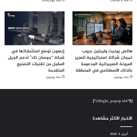
منذ 4 ساعات
منذ يوم واحد
هاكس يونيت وليبلين جروب
إبسون توسّع استثماراتها في
تبرمان شراكة استراتيجية لتعزيز
شركة “جوسان تك” لدعم الجيل
المرونة السيبرانية المدعومة
المقبل من تقنيات التصنيع
بالذكاء الاصطناعي في المنطقة
المتقدمة
منذ يومين
منذ يومين
[elfsight_popup id="5"]
الاخبار الاكثر مشاهدة
أبريل 4, 2020