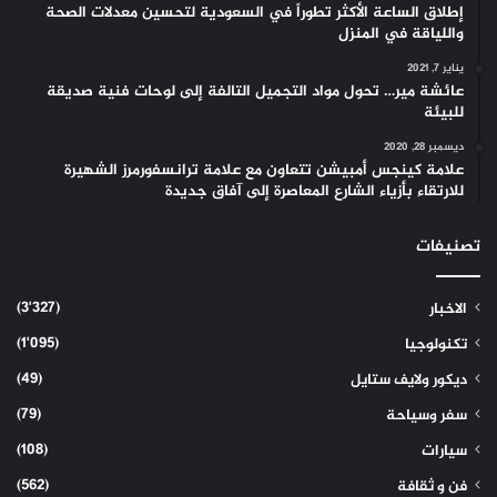
إطلاق الساعة الأكثر تطوراً في السعودية لتحسين معدلات الصحة
واللياقة في المنزل
يناير 7, 2021
عائشة مير… تحول مواد التجميل التالفة إلى لوحات فنية صديقة
للبيئة
ديسمبر 28, 2020
علامة كينجس أمبيشن تتعاون مع علامة ترانسفورمرز الشهيرة
للارتقاء بأزياء الشارع المعاصرة إلى آفاق جديدة
تصنيفات
(3٬327)
الاخبار
(1٬095)
تكنولوجيا
(49)
ديكور ولايف ستايل
(79)
سفر وسياحة
(108)
سيارات
(562)
فن و ثقافة