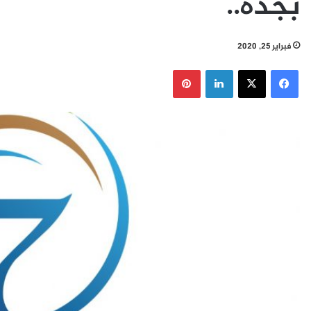
بجدة..
فبراير 25, 2020
فيسبوك
‫X
لينكدإن
بينتيريست