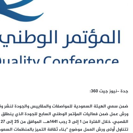
جدة -نيوز جيت 360:
ورش عمل ضمن فعاليات المؤتمر الوطني السابع للجودة الذي ينطلق برعا
القصبي، خلال الفترة من 1 إلى 3 رجب 1441هــ، الموافق من 25 إلى 27 فبراير 2020م، وذلك بفندق الريتز كارلتون بمدينة جدة.
تتناول أولى ورش العمل موضوع “بناء ثقافة التميز بالمنظمات السعو