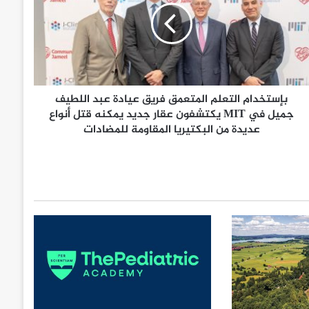
بإستخدام التعلم المتعمق فريق عيادة عبد اللطيف
جميل في MIT يكتشفون عقار جديد يمكنه قتل أنواع
عديدة من البكتيريا المقاومة للمضادات