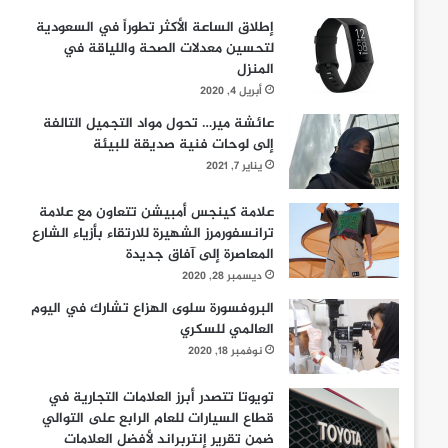
إطلاق الساعة الأكثر تطوراً في السعودية
لتحسين معدلات الصحة واللياقة في
المنزل
أبريل 4, 2020
عائشة مير… تحول مواد التجميل التالفة
إلى لوحات فنية صديقة للبيئة
يناير 7, 2021
علامة كينجس أمبيشن تتعاون مع علامة
ترانسفورمرز الشهيرة للارتقاء بأزياء الشارع
المعاصرة إلى آفاق جديدة
ديسمبر 28, 2020
البروفسورة سلوى الهزاع تشارك في اليوم
العالمي للسكري
نوفمبر 18, 2020
تويوتا تتصدر أبرز العلامات التجارية في
قطاع السيارات للعام الرابع على التوالي
ضمن تقرير إنتربراند لأفضل العلامات