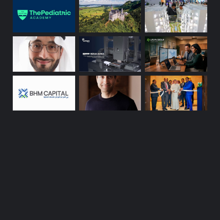
ي
ه
ق
ت
ل
أ
ن
و
ا
ع
ع
د
ي
د
ة
م
ن
ا
ل
ب
ك
ت