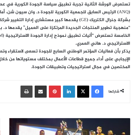
تستعرض الورشة الثانية تجربة تطبيق سياسة الجودة الكورية في عصر 
(ANQ) الرئيس السابق للجمعية الكورية للجودة د. وان سيون شن، أم
بشركة جنرال الكتريك (GE) يقدمها كبير مستشاري إدارة 
الاستراتيجي د. هاني العمري.
يذكر بأن فعاليات المؤتمر الوطني السابع للجودة تسعى لاستقراء وتطوي
الإيجابي على أداء جميع قطاعات الأعمال بمختلف مستوياتها من خلال 
المختصين في مجال استراتيجيات وتطبيقات الجودة.
فيسبوك
‫X
لينكدإن
بينتيريست
مشاركة عبر البريد
طباعة
شاركها
م
ب
ه
إ
ر
س