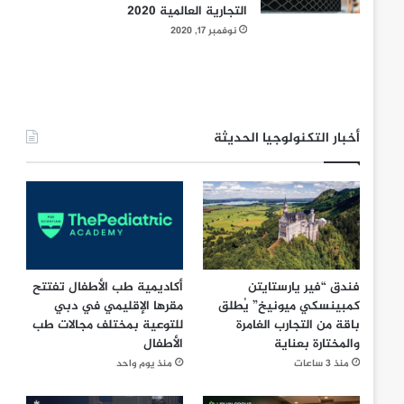
التجارية العالمية 2020
نوفمبر 17, 2020
أخبار التكنولوجيا الحديثة
فندق “فير يارستايتن
أكاديمية طب الأطفال تفتتح
كمبينسكي ميونيخ” يُطلق
مقرها الإقليمي في دبي
باقة من التجارب الغامرة
للتوعية بمختلف مجالات طب
والمختارة بعناية
الأطفال
منذ 3 ساعات
منذ يوم واحد