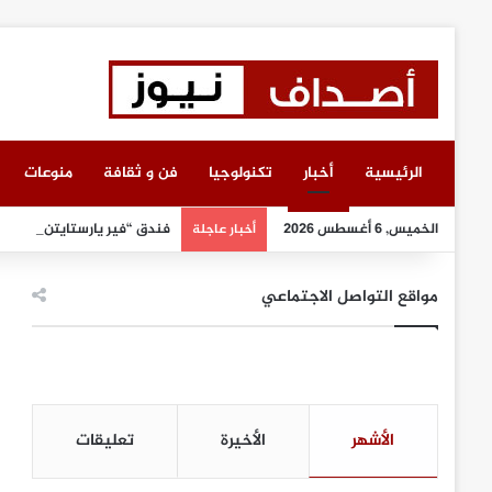
الرئيسية
أخبار
تكنولوجيا
فن و ثقافة
منوعات
الخميس, 6 أغسطس 2026
فندق “فير يارستايتن كمبينسك
أخبار عاجلة
مواقع التواصل الاجتماعي
الأشهر
الأخيرة
تعليقات