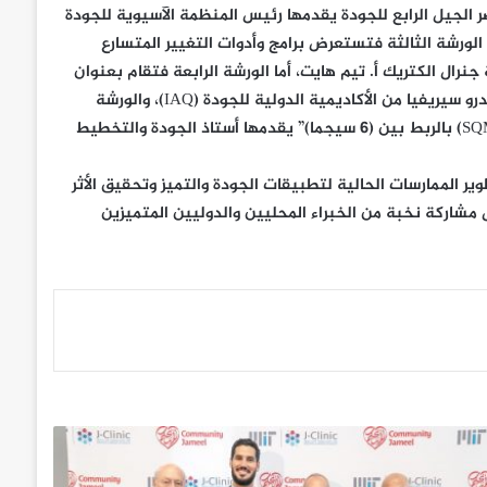
الجيل الرابع للجودة يقدمها رئيس المنظمة الآسيوية للجودة
ا الورشة الثالثة فتستعرض برامج وأدوات التغيير المتسارع
التغيير شركة جنرال الكتريك أ. تيم هايت، أما الورشة الرابعة فتقام بعنوان
“منهجية تطوير المنتجات الجديدة المرتكزة على العميل” يقدمها د. بدرو سيريفيا من الأكاديمية الدولية للجودة (IAQ)، والورشة
الخامسة تستعرض “أليات تطبيق نموذج إدارة الجودة الاستراتيجية (SQM) بالربط بين (6 سيجما)” يقدمها أستاذ الجودة والتخطيط
ر الممارسات الحالية لتطبيقات الجودة والتميز وتحقيق الأثر
مشاركة نخبة من الخبراء المحليين والدوليين المتميزين