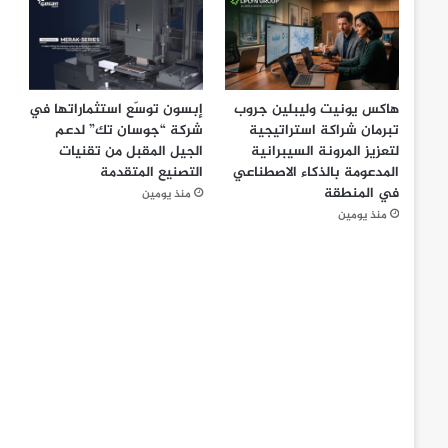
هاكس يونيت وليبلين جروب
إبسون توسّع استثماراتها في
تبرمان شراكة استراتيجية
شركة “جوسان تك” لدعم
لتعزيز المرونة السيبرانية
الجيل المقبل من تقنيات
المدعومة بالذكاء الاصطناعي
التصنيع المتقدمة
في المنطقة
منذ يومين
منذ يومين