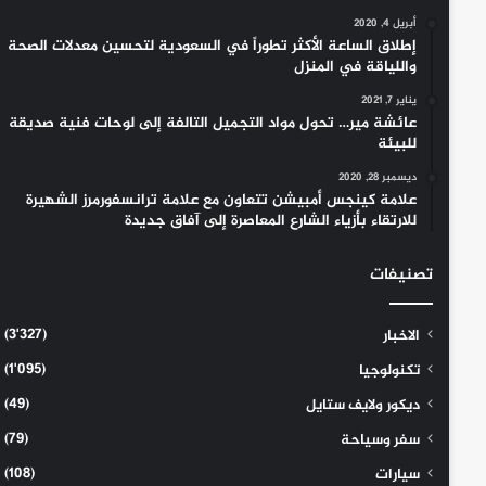
أبريل 4, 2020
إطلاق الساعة الأكثر تطوراً في السعودية لتحسين معدلات الصحة
واللياقة في المنزل
يناير 7, 2021
عائشة مير… تحول مواد التجميل التالفة إلى لوحات فنية صديقة
للبيئة
ديسمبر 28, 2020
علامة كينجس أمبيشن تتعاون مع علامة ترانسفورمرز الشهيرة
للارتقاء بأزياء الشارع المعاصرة إلى آفاق جديدة
تصنيفات
(3٬327)
الاخبار
(1٬095)
تكنولوجيا
(49)
ديكور ولايف ستايل
(79)
سفر وسياحة
(108)
سيارات