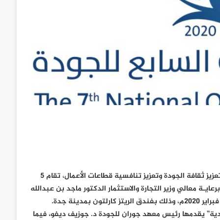
ضمن سعي الهيئة السعودية للمواصفات والمقاييس والجودة لنشر وتعزيز ثقافة الجودة وتعزيز تنافسية قطاعات الأعمال، تقام 5
يـة معالي وزير التجارة والاستثمار الدكتور ماجد بن عبدالله
دية” يقدمها رئيس معهد جوران للجودة د. جوزيف ديفو، فيما