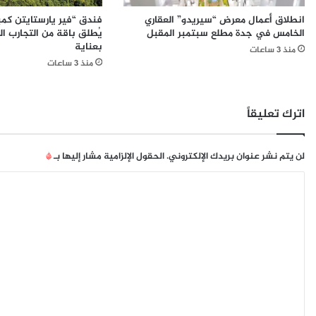
ل
ق
انطلاق أعمال معرض “سيريدو” العقاري
فندق “فير يارستايتن كم
أ
ع
الخامس في جدة مطلع سبتمبر المقبل
يُطلق باقة من التجارب الغ
ل
ي
بعناية
منذ 3 ساعات
ع
ا
منذ 3 ساعات
ا
د
ب
ة
ا
ع
ل
ب
اترك تعليقاً
ا
د
ف
ا
ت
ل
لن يتم نشر عنوان بريدك الإلكتروني.
الحقول الإلزامية مشار إليها بـ
*
ر
ل
ا
ا
ط
ض
ي
ل
ي
ف
ت
ة
ج
و
م
ع
ا
ي
ل
ل
ل
ي
ت
ف
ر
ي
ق