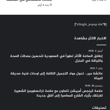
منذ 3 أيام
منذ 4 أيام
[elfsight_popup id="5"]
الاخبار الاكثر مشاهدة
أبريل 4, 2020
إطلاق الساعة الأكثر تطوراً في السعودية لتحسين معدلات الصحة
واللياقة في المنزل
يناير 7, 2021
عائشة مير… تحول مواد التجميل التالفة إلى لوحات فنية صديقة
للبيئة
ديسمبر 28, 2020
علامة كينجس أمبيشن تتعاون مع علامة ترانسفورمرز الشهيرة
للارتقاء بأزياء الشارع المعاصرة إلى آفاق جديدة
تصنيفات