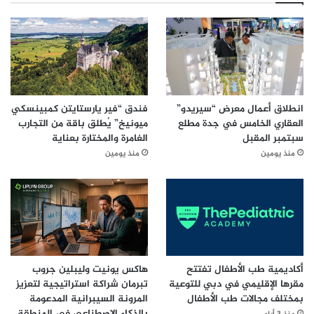
انطلاق أعمال معرض “سيريدو”
فندق “فير يارستايتن كمبينسكي
العقاري الخامس في جدة مطلع
ميونيخ” يُطلق باقة من التجارب
سبتمبر المقبل
الغامرة والمختارة بعناية
منذ يومين
منذ يومين
أكاديمية طب الأطفال تفتتح
هاكس يونيت وليبلين جروب
مقرها الإقليمي في دبي للتوعية
تبرمان شراكة استراتيجية لتعزيز
بمختلف مجالات طب الأطفال
المرونة السيبرانية المدعومة
بالذكاء الاصطناعي في المنطقة