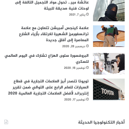
عائشة مير… تحول مواد التجميل التالفة إلى
لوحات فنية صديقة للبيئة
يناير 7, 2021
علامة كينجس أمبيشن تتعاون مع علامة
ترانسفورمرز الشهيرة للارتقاء بأزياء الشارع
المعاصرة إلى آفاق جديدة
ديسمبر 28, 2020
البروفسورة سلوى الهزاع تشارك في اليوم العالمي
للسكري
نوفمبر 18, 2020
تويوتا تتصدر أبرز العلامات التجارية في قطاع
السيارات للعام الرابع على التوالي ضمن تقرير
إنتربراند لأفضل العلامات التجارية العالمية 2020
نوفمبر 17, 2020
أخبار التكنولوجيا الحديثة