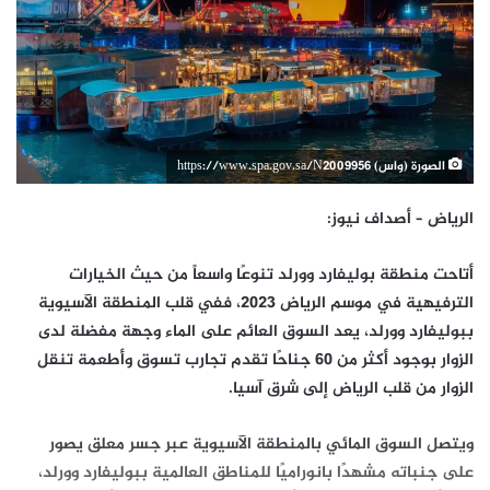
الصورة (واس) https://www.spa.gov.sa/N2009956
الرياض – أصداف نيوز:
أتاحت منطقة بوليفارد وورلد تنوعًا واسعاً من حيث الخيارات
الترفيهية في موسم الرياض 2023، ففي قلب المنطقة الآسيوية
ببوليفارد وورلد، يعد السوق العائم على الماء وجهة مفضلة لدى
الزوار بوجود أكثر من 60 جناحًا تقدم تجارب تسوق وأطعمة تنقل
الزوار من قلب الرياض إلى شرق آسيا.
ويتصل السوق المائي بالمنطقة الآسيوية عبر جسر معلق يصور
على جنباته مشهدًا بانوراميًا للمناطق العالمية ببوليفارد وورلد،