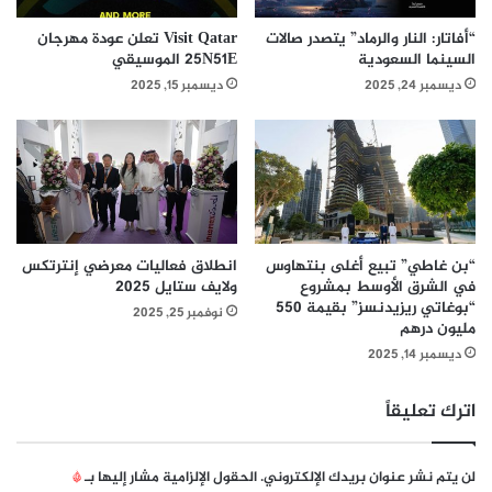
2
ح
1
ي
“أفاتار: النار والرماد” يتصدر صالات
Visit Qatar تعلن عودة مهرجان
د
ة
السينما السعودية
25N51E الموسيقي
ي
و
ديسمبر 24, 2025
ديسمبر 15, 2025
س
ا
م
ع
ب
د
ر
ة
ا
ل
ج
ا
“بن غاطي” تبيع أغلى بنتهاوس
انطلاق فعاليات معرضي إنترتكس
ر
في الشرق الأوسط بمشروع
ولايف ستايل 2025
ي
“بوغاتي ريزيدنسز” بقيمة 550
نوفمبر 25, 2025
مليون درهم
ديسمبر 14, 2025
اترك تعليقاً
لن يتم نشر عنوان بريدك الإلكتروني.
الحقول الإلزامية مشار إليها بـ
*