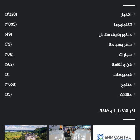
(3٬328)
الاخبار
(1٬095)
تكنولوجيا
(49)
ديكور ولايف ستايل
(79)
سفر وسياحة
(108)
سيارات
(562)
فن و ثقافة
(3)
فيديوهات
(1٬658)
متنوع
(35)
مقالات
اخر الاخبار المضافة