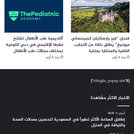
فندق “فير يارستايتن كمبينسكي
أكاديمية طب الأطفال تفتتح
ميونيخ” يُطلق باقة من التجارب
مقرها الإقليمي في دبي للتوعية
الغامرة والمختارة بعناية
بمختلف مجالات طب الأطفال
منذ 3 أيام
منذ 4 أيام
[elfsight_popup id="5"]
الاخبار الاكثر مشاهدة
أبريل 4, 2020
إطلاق الساعة الأكثر تطوراً في السعودية لتحسين معدلات الصحة
واللياقة في المنزل