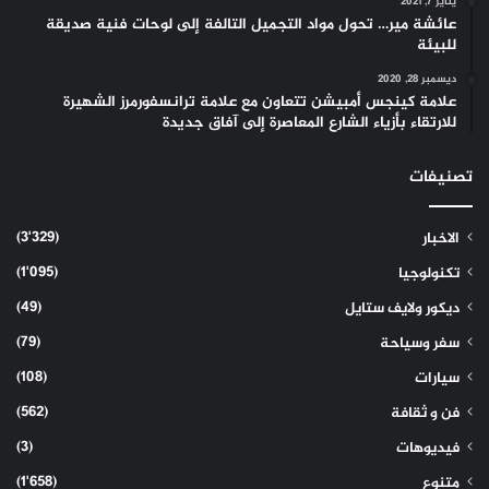
يناير 7, 2021
عائشة مير… تحول مواد التجميل التالفة إلى لوحات فنية صديقة
للبيئة
ديسمبر 28, 2020
علامة كينجس أمبيشن تتعاون مع علامة ترانسفورمرز الشهيرة
للارتقاء بأزياء الشارع المعاصرة إلى آفاق جديدة
تصنيفات
(3٬329)
الاخبار
(1٬095)
تكنولوجيا
(49)
ديكور ولايف ستايل
(79)
سفر وسياحة
(108)
سيارات
(562)
فن و ثقافة
(3)
فيديوهات
(1٬658)
متنوع