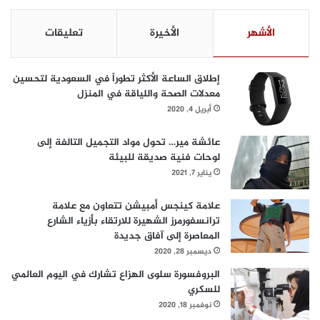
الأشهر
الأخيرة
تعليقات
إطلاق الساعة الأكثر تطوراً في السعودية لتحسين
معدلات الصحة واللياقة في المنزل
أبريل 4, 2020
عائشة مير… تحول مواد التجميل التالفة إلى
لوحات فنية صديقة للبيئة
يناير 7, 2021
علامة كينجس أمبيشن تتعاون مع علامة
ترانسفورمرز الشهيرة للارتقاء بأزياء الشارع
المعاصرة إلى آفاق جديدة
ديسمبر 28, 2020
البروفسورة سلوى الهزاع تشارك في اليوم العالمي
للسكري
نوفمبر 18, 2020