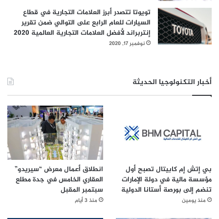
تويوتا تتصدر أبرز العلامات التجارية في قطاع
السيارات للعام الرابع على التوالي ضمن تقرير
إنتربراند لأفضل العلامات التجارية العالمية 2020
نوفمبر 17, 2020
أخبار التكنولوجيا الحديثة
بي إتش إم كابيتال تصبح أول
انطلاق أعمال معرض “سيريدو”
مؤسسة مالية في دولة الإمارات
العقاري الخامس في جدة مطلع
تنضم إلى بورصة أستانا الدولية
سبتمبر المقبل
منذ يومين
منذ 3 أيام