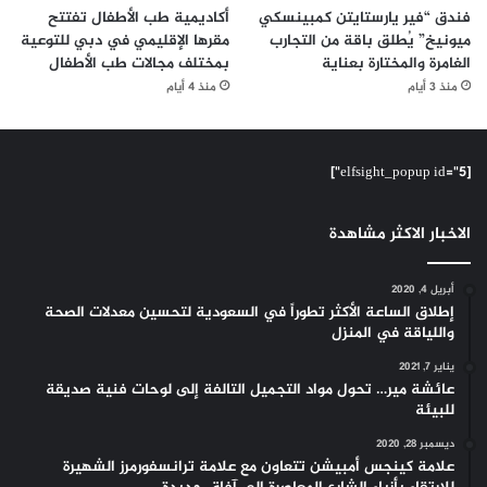
فندق “فير يارستايتن كمبينسكي
أكاديمية طب الأطفال تفتتح
ميونيخ” يُطلق باقة من التجارب
مقرها الإقليمي في دبي للتوعية
الغامرة والمختارة بعناية
بمختلف مجالات طب الأطفال
منذ 3 أيام
منذ 4 أيام
[elfsight_popup id="5"]
الاخبار الاكثر مشاهدة
أبريل 4, 2020
إطلاق الساعة الأكثر تطوراً في السعودية لتحسين معدلات الصحة
واللياقة في المنزل
يناير 7, 2021
عائشة مير… تحول مواد التجميل التالفة إلى لوحات فنية صديقة
للبيئة
ديسمبر 28, 2020
علامة كينجس أمبيشن تتعاون مع علامة ترانسفورمرز الشهيرة