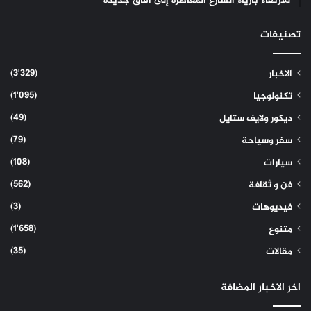
للارتقاء بأزياء الشارع المعاصرة إلى آفاق جديدة
تصنيفات
(3٬329)
الاخبار
(1٬095)
تكنولوجيا
(49)
ديكور ولايف ستايل
(79)
سفر وسياحة
(108)
سيارات
(562)
فن و ثقافة
(3)
فيديوهات
(1٬658)
متنوع
(35)
مقالات
اخر الاخبار المضافة