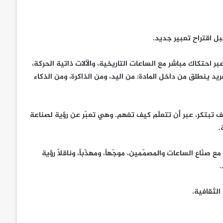
بل اقتراح تعبير جديد.
 احتكاك مباشر مع الساعات التاريخية، والآلات ذاتية الحركة،
ريد ينطلق من داخل المادة: من اليد، ومن الذاكرة، ومن الذكاء
 Carillon Tourbillon ثمرة دار تعلّمت كيف تبتكر، عبر أن تتعلّم كيف تفهم. وهي تعبّر عن رؤية لصناعة
.
ّاع الساعات والمصمّمين، موجّهاً، ومهذّباً، وناقلاً رؤية
.
الثقافية.