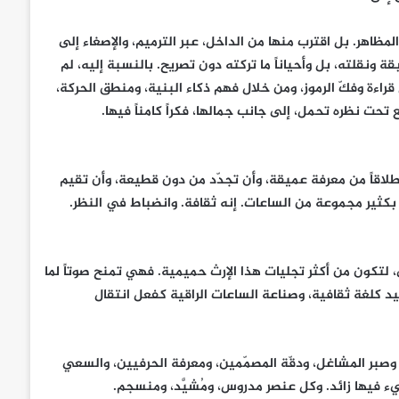
ظاهر. بل اقترب منها من الداخل، عبر الترميم، والإصغاء إلى
بقة ونقلته، بل وأحياناً ما تركته دون تصريح. بالنسبة إليه، لم
راءة وفكّ الرموز، ومن خلال فهم ذكاء البنية، ومنطق الحركة،
تحت نظره تحمل، إلى جانب جمالها، فكراً كامناً فيها.
نطلاقاً من معرفة عميقة، وأن تجدّد من دون قطيعة، وأن تقيم
وز بكثير مجموعة من الساعات. إنه ثقافة. وانضباط في النظر.
لقت احتفاءً بهذه الذكرى، لتكون من أكثر تجليات هذا الإرث حميمية. فهي تمنح صوتاً لما
قيد كلغة ثقافية، وصناعة الساعات الراقية كفعل انتقال
، وصبر المشاغل، ودقّة المصمّمين، ومعرفة الحرفيين، والسعي
يء فيها زائد. وكل عنصر مدروس، ومُشيَّد، ومنسجم.