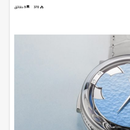
370
9 دقائق