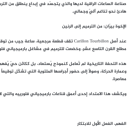
صناعة الساعات الراقية لديها والذي يتجسّد في إبداع ينطلق من التر
هادئ نحو تناغم آليّ وجمالي.
الإخوة بيرّان:
من الترميم إلى الرنين
عند أصل Carillon Tourbillon تقف قطعة مرجعية، س
مطلع القرن التاسع عشر، وخضعت للترميم في مشاغل بارميجياني فلورييه 
هذه التحفة التاريخية لم تُعامل كنموذج يُستعاد، بل ككائن حيّ يُفه
معاصرة.
ويكشف هذا الامتداد إحدى أعمق قناعات بارميجياني فلورييه والتي لا تعتبر
الفهم، الفعل الأول للابتكار