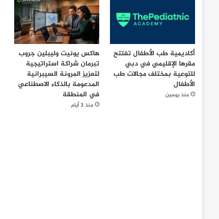
أكاديمية طب الأطفال تفتتح
هاكس يونيت وليبلين جروب
مقرها الإقليمي في دبي
تبرمان شراكة استراتيجية
للتوعية بمختلف مجالات طب
لتعزيز المرونة السيبرانية
الأطفال
المدعومة بالذكاء الاصطناعي
في المنطقة
منذ يومين
منذ 3 أيام