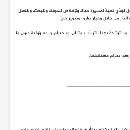
استثنائي فحسب، بل نؤدّي تحيةً لمسيرة حياة، ولإخلاص للحرفة، وللبحث، وللفعل
لدار من خلال معيار صارم، وضمير حيّ.
 مسترشدةً بهذا التراث. بامتنان، وباحترام، وبمسؤولية صون ما
 رسم معالم مستقبلها.
___________________________
عن إبداع لا يكتفي بتأريخ هذه المحطة، بل يلقي الضوء على