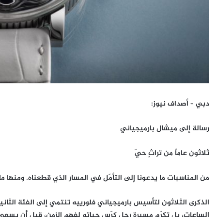
دبي – أصداف نيوز:
رسالة إلى ميشال بارميجياني
ثلاثون عاماً من تراثٍ حيّ
من المناسبات ما يدعونا إلى التأمّل في المسار الذي قطعناه. ومنها ما 
الذكرى الثلاثون لتأسيس بارميجياني فلورييه تنتمي إلى الفئة الثاني
الساعات، بل تكرّم مسيرة رجل كرّس حياته لفهم الزمن، قبل أن يسعى