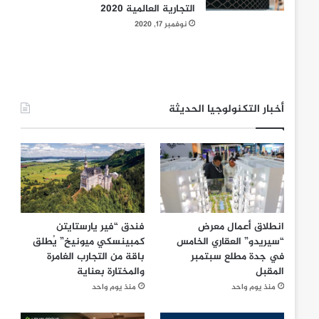
التجارية العالمية 2020
نوفمبر 17, 2020
أخبار التكنولوجيا الحديثة
انطلاق أعمال معرض
فندق “فير يارستايتن
“سيريدو” العقاري الخامس
كمبينسكي ميونيخ” يُطلق
في جدة مطلع سبتمبر
باقة من التجارب الغامرة
المقبل
والمختارة بعناية
منذ يوم واحد
منذ يوم واحد