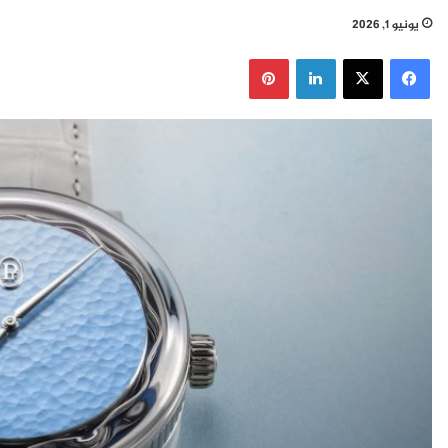
يونيو 1, 2026
فيسبوك
‫X
لينكدإن
بينتيريست