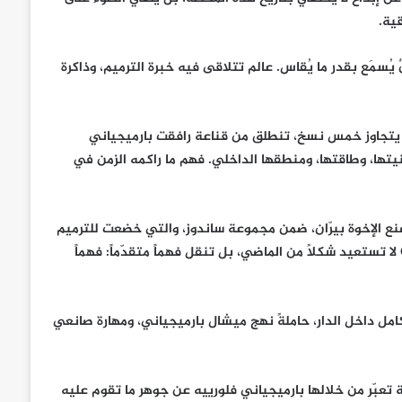
ية.
حميمية: زمنٌ يُسمَع بقدر ما يُقاس. عالم تتلاقى فيه خبرة الترميم، وذاكرة
 يتجاوز خمس نسخ، تنطلق من قناعة رافقت بارميجياني
بنيتها، وطاقتها، ومنطقها الداخلي. فهم ما راكمه الزمن في
ع الإخوة بيرّان، ضمن مجموعة ساندوز، والتي خضعت للترميم
في مشاغل بارميجياني فلورييه عام 2000. غير أنّ Carillon Tourbillon لا تستعيد شكلاً من الماضي، بل تنقل فهماً متقدّماً: فهماً
ل داخل الدار، حاملةً نهج ميشال بارميجياني، ومهارة صانعي
ب، بل هي صيغة تعبّر من خلالها بارميجياني فلورييه عن جوهر ما تقوم عليه