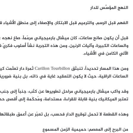
النهج المؤسِّس للدار
الفهم قبل الرسم. والترميم قبل الابتكار. والإصغاء إلى منطق الأشياء ق
قبل أن يكون صانع ساعات، كان ميشال بارميجياني مرمّماً، صاغ نهجه عبر
والساعات الكبيرة، وآليات الرنين. ومن هذه التجربة نشأ أسلوب فكريّ ف
الآلي الكامن في الأشياء.
ومن هذا المسار تحديداً، تنبثق
الساعات الراقية، حيث لا يكون التعقيد غاية في ذاته، بل بنية ضرورية
وقد واكب ميشال بارميجياني مراحل تطويرها عن كثب، جنباً إلى جنب مع صن
تعتبر الميكانيك بنية قابلة للقراءة، مستدامة، ومُحكَمة إلى أقصى حد
وهذه القطعة لا تحمل توقيع الدار فحسب، بل تعبّر عن أعمق طبقاتها 
من البرج إلى المعصم: حميمية الزمن المسموع