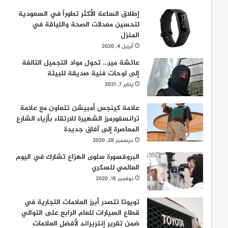
إطلاق الساعة الأكثر تطوراً في السعودية
لتحسين معدلات الصحة واللياقة في
المنزل
أبريل 4, 2020
عائشة مير… تحول مواد التجميل التالفة
إلى لوحات فنية صديقة للبيئة
يناير 7, 2021
علامة كينجس أمبيشن تتعاون مع علامة
ترانسفورمرز الشهيرة للارتقاء بأزياء الشارع
المعاصرة إلى آفاق جديدة
ديسمبر 28, 2020
البروفسورة سلوى الهزاع تشارك في اليوم
العالمي للسكري
نوفمبر 18, 2020
تويوتا تتصدر أبرز العلامات التجارية في
قطاع السيارات للعام الرابع على التوالي
ضمن تقرير إنتربراند لأفضل العلامات