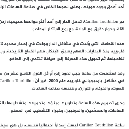
أحد أعمق وجوه هويتها، وعلى نهجها الخاص في صناعة الساعات الراق
مع Carillon Tourbillon، تدخل الدار إلى أحد أكثر عوالمها 
الآلة، وحوار دقيق مع المادة، مع روح الابتكار المعاصر.
هذه القطعة، التي وُلدت في مشاغل الدار وجاءت في إصدار محدود لا
فلورييه منذ البدايات: الفهم يسبق الابتكار. فهم القطع التاريخية، و
تفاصيلها، ثم تحويل هذه المعرفة إلى صياغة تنتمي إلى الحاضر.
وقد استُلهمت من ساعة جيب تعود إلى أوائل القرن التاسع عشر من صن
للصوت، والحركة، والتوازن، وهندسة صناعة الساعات.
وجرى تصميم هذه الساعة وتطويرها وبناؤها وتجميعها وتشطيبها بالكام
الساعات، والمصمّمين، والحرفيين، وخبراء التشطيب في المصنع.
ساعة Carillon Tourbillon ليست إصداراً احتفالياً فحس