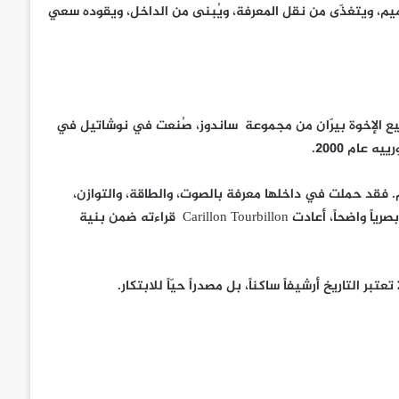
ميم، ويتغذّى من نقل المعرفة، ويُبنى من الداخل، ويقوده سعي
اعة جيب من توقيع الإخوة بيرّان من مجموعة ساندوز، صُنعت في نوشاتيل في
عام 2000.
م. فقد حملت في داخلها معرفة بالصوت، والطاقة، والتوازن،
وعمارة الحركة، وصولاً إلى حضور أجراسها الملتوية التي تشكّل توقيعاً بصرياً واضحاً، أعادت Carillon Tourbillon قراءته ضمن بنية
 التاريخ أرشيفاً ساكناً، بل مصدراً حيّاً للابتكار.