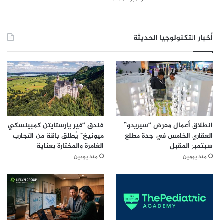
أخبار التكنولوجيا الحديثة
انطلاق أعمال معرض “سيريدو”
فندق “فير يارستايتن كمبينسكي
العقاري الخامس في جدة مطلع
ميونيخ” يُطلق باقة من التجارب
سبتمبر المقبل
الغامرة والمختارة بعناية
منذ يومين
منذ يومين