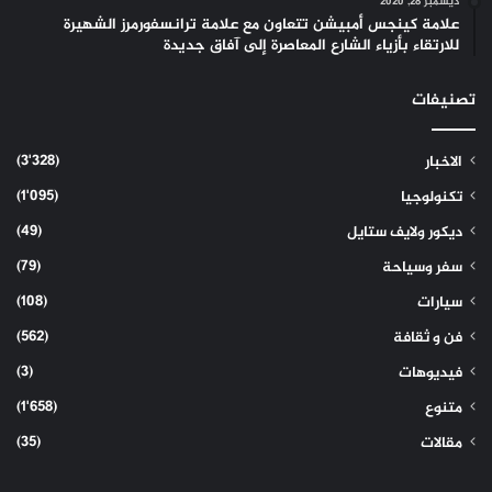
ديسمبر 28, 2020
علامة كينجس أمبيشن تتعاون مع علامة ترانسفورمرز الشهيرة
للارتقاء بأزياء الشارع المعاصرة إلى آفاق جديدة
تصنيفات
(3٬328)
الاخبار
(1٬095)
تكنولوجيا
(49)
ديكور ولايف ستايل
(79)
سفر وسياحة
(108)
سيارات
(562)
فن و ثقافة
(3)
فيديوهات
(1٬658)
متنوع
(35)
مقالات