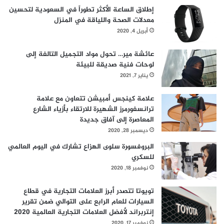
إطلاق الساعة الأكثر تطوراً في السعودية لتحسين
معدلات الصحة واللياقة في المنزل
أبريل 4, 2020
عائشة مير… تحول مواد التجميل التالفة إلى
لوحات فنية صديقة للبيئة
يناير 7, 2021
علامة كينجس أمبيشن تتعاون مع علامة
ترانسفورمرز الشهيرة للارتقاء بأزياء الشارع
المعاصرة إلى آفاق جديدة
ديسمبر 28, 2020
البروفسورة سلوى الهزاع تشارك في اليوم العالمي
للسكري
نوفمبر 18, 2020
تويوتا تتصدر أبرز العلامات التجارية في قطاع
السيارات للعام الرابع على التوالي ضمن تقرير
إنتربراند لأفضل العلامات التجارية العالمية 2020
نوفمبر 17, 2020