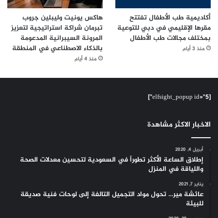
أكاديمية طب الأطفال تفتتح
هاكس يونيت وليبلين جروب
مقرها الإقليمي في دبي للتوعية
تبرمان شراكة استراتيجية لتعزيز
بمختلف مجالات طب الأطفال
المرونة السيبرانية المدعومة
بالذكاء الاصطناعي في المنطقة
منذ 3 أيام
منذ 4 أيام
[elfsight_popup id="5"]
الاخبار الاكثر مشاهدة
أبريل 4, 2020
إطلاق الساعة الأكثر تطوراً في السعودية لتحسين معدلات الصحة
واللياقة في المنزل
يناير 7, 2021
عائشة مير… تحول مواد التجميل التالفة إلى لوحات فنية صديقة
للبيئة